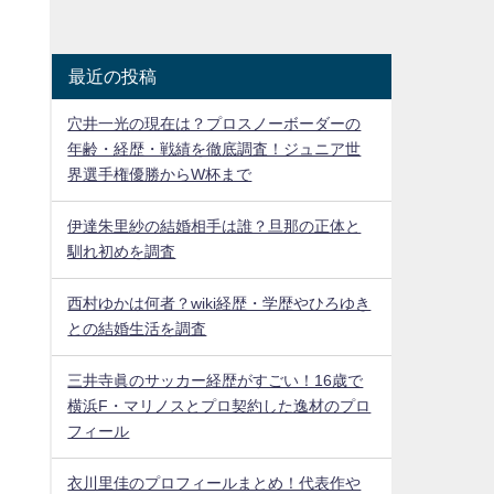
最近の投稿
穴井一光の現在は？プロスノーボーダーの
年齢・経歴・戦績を徹底調査！ジュニア世
界選手権優勝からW杯まで
伊達朱里紗の結婚相手は誰？旦那の正体と
馴れ初めを調査
西村ゆかは何者？wiki経歴・学歴やひろゆき
との結婚生活を調査
三井寺眞のサッカー経歴がすごい！16歳で
横浜F・マリノスとプロ契約した逸材のプロ
フィール
衣川里佳のプロフィールまとめ！代表作や