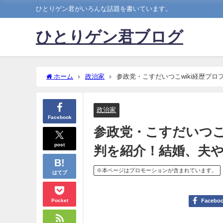
ひとりゲン君がいろんな話題を書いています。
ひとりゲン君ブログ
ホーム
政治家
参政党・こすだいつこwiki経歴プ
政治家
Facebook
参政党・こすだいつこ
post
判を紹介！結婚、夫
※本ページはプロモーションが含まれています。
はてブ
Pocket
Facebo