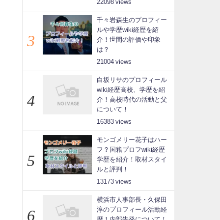
22098
千々岩森生のプロフィー
ルや学歴wiki経歴を紹
介！世間の評価や印象
は？
21004
白坂リサのプロフィール
wiki経歴高校、学歴を紹
介！高校時代の活動と父
について！
16383
モンゴメリー花子はハー
フ？国籍プロフwiki経歴
学歴を紹介！取材スタイ
ルと評判！
13173
横浜市人事部長・久保田
淳のプロフィール活動経
歴！内部告発について！