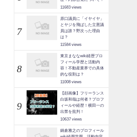
11683
原口議員に「イヤイヤ」
とヤジを飛ばした立憲議
員は誰？野次った理由
は？
11584
東京まななwiki経歴プロ
フィール学歴と活動内
容！不動産業界での具体
的な役割は？
11008
【顔画像】フリーランス
白坂和哉は何者？プロフ
ィールや経歴！横田一の
出禁を批判！
10637
鍋倉雅之のプロフィール
wiki経歴学歴、活動内容