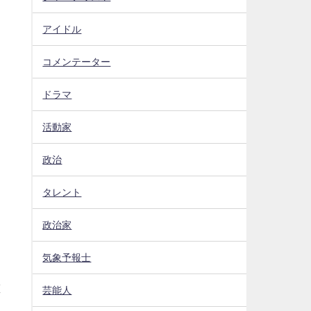
アイドル
コメンテーター
ドラマ
活動家
政治
タレント
政治家
気象予報士
重
芸能人