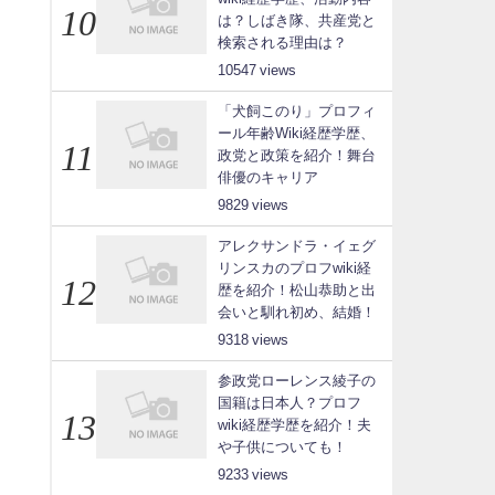
は？しばき隊、共産党と
検索される理由は？
10547
「犬飼このり」プロフィ
ール年齢Wiki経歴学歴、
政党と政策を紹介！舞台
俳優のキャリア
9829
アレクサンドラ・イェグ
リンスカのプロフwiki経
歴を紹介！松山恭助と出
会いと馴れ初め、結婚！
9318
参政党ローレンス綾子の
国籍は日本人？プロフ
wiki経歴学歴を紹介！夫
や子供についても！
9233