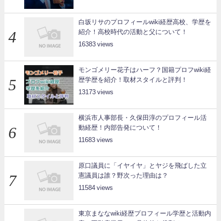
白坂リサのプロフィールwiki経歴高校、学歴を
紹介！高校時代の活動と父について！
16383
モンゴメリー花子はハーフ？国籍プロフwiki経
歴学歴を紹介！取材スタイルと評判！
13173
横浜市人事部長・久保田淳のプロフィール活
動経歴！内部告発について！
11683
原口議員に「イヤイヤ」とヤジを飛ばした立
憲議員は誰？野次った理由は？
11584
東京まななwiki経歴プロフィール学歴と活動内