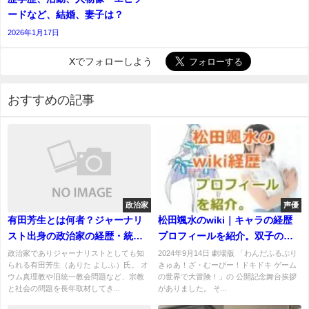
ードなど、結婚、妻子は？
2026年1月17日
Xでフォローしよう
おすすめの記事
政治家
声優
有田芳生とは何者？ジャーナリ
松田颯水のwiki｜キャラの経歴
スト出身の政治家の経歴・統一
プロフィールを紹介。双子の姉
教会問題への取り組みを解説
も声優！
政治家でありジャーナリストとしても知
2024年9月14日 劇場版 「わんだふるぷり
られる有田芳生（ありた よしふ）氏。 オ
きゅあ！ざ・むーびー！ドキドキ ゲーム
ウム真理教や旧統一教会問題など、宗教
の世界で大冒険！」の 公開記念舞台挨拶
と社会の問題を長年取材してき...
がありました。 そ...