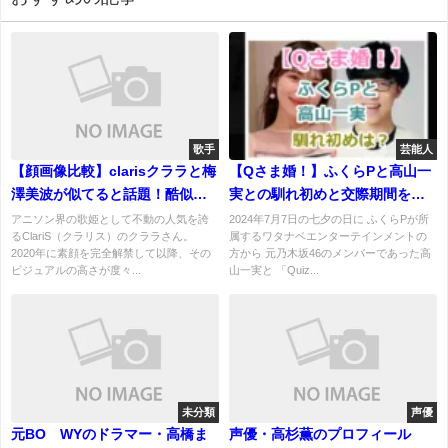
歌手
芸能人
【顔画像比較】clarisクララと梅
【Qさま婚！】ふくらPと高山一
澤美波が似てると話題！酷似す
実との馴れ初めと交際期間を紹
ぎて双子級
介！
アニソン界の歌姫として不動の人気を誇
2024年7月7日の七夕の日に ふくらPが所
るClariS（クラリス）のクララさん。
属するワタナベエンターテインメントの
2020年に素顔を完全解禁して以降、その
方から 元乃木坂46のメンバーであった高
ビジュアルの高さが度々...
山一実と 「Quiz...
未分類
声優
元BOØWYのドラマー・高橋ま
声優・高杉薫のプロフィール