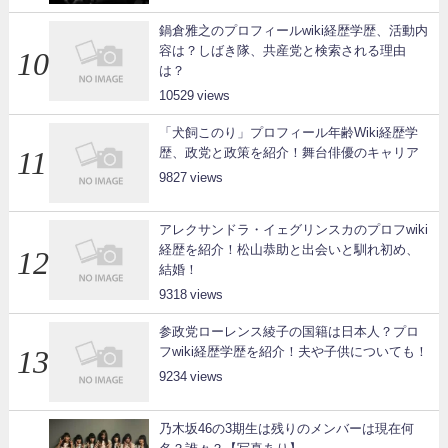
鍋倉雅之のプロフィールwiki経歴学歴、活動内
容は？しばき隊、共産党と検索される理由
は？
10529
「犬飼このり」プロフィール年齢Wiki経歴学
歴、政党と政策を紹介！舞台俳優のキャリア
9827
アレクサンドラ・イェグリンスカのプロフwiki
経歴を紹介！松山恭助と出会いと馴れ初め、
結婚！
9318
参政党ローレンス綾子の国籍は日本人？プロ
フwiki経歴学歴を紹介！夫や子供についても！
9234
乃木坂46の3期生は残りのメンバーは現在何