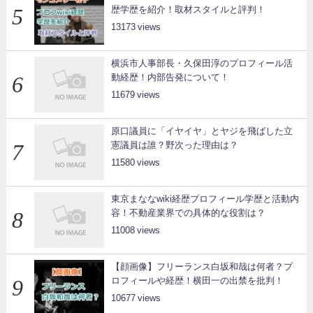
歴学歴を紹介！取材スタイルと評判！
13173
横浜市人事部長・久保田淳のプロフィール活
動経歴！内部告発について！
11679
原口議員に「イヤイヤ」とヤジを飛ばした立
憲議員は誰？野次った理由は？
11580
東京まななwiki経歴プロフィール学歴と活動内
容！不動産業界での具体的な役割は？
11008
【顔画像】フリーランス白坂和哉は何者？プ
ロフィールや経歴！横田一の出禁を批判！
10677