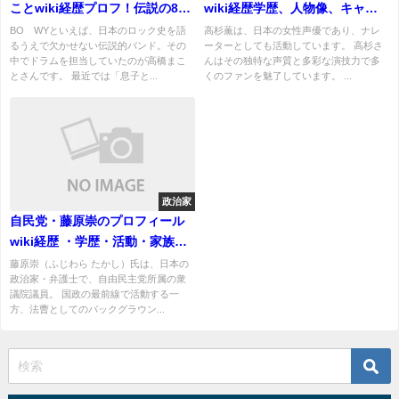
ことwiki経歴プロフ！伝説の8ビ
wiki経歴学歴、人物像、キャラ
ートと現在の活動が話題は？
や声の特徴など！結婚報道につ
BOØWYといえば、日本のロック史を語
高杉薫は、日本の女性声優であり、ナレ
るうえで欠かせない伝説的バンド。その
ーターとしても活動しています。 高杉さ
いても！
中でドラムを担当していたのが高橋まこ
んはその独特な声質と多彩な演技力で多
とさんです。 最近では「息子と...
くのファンを魅了しています。 ...
政治家
自民党・藤原崇のプロフィール
wiki経歴 ・学歴・活動・家族ま
で人物像を一挙紹介
藤原崇（ふじわら たかし）氏は、日本の
政治家・弁護士で、自由民主党所属の衆
議院議員。 国政の最前線で活動する一
方、法曹としてのバックグラウン...