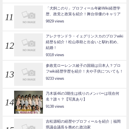
「犬飼このり」プロフィール年齢Wiki経歴学
歴、政党と政策を紹介！舞台俳優のキャリア
9829
アレクサンドラ・イェグリンスカのプロフwiki
経歴を紹介！松山恭助と出会いと馴れ初め、
結婚！
9318
参政党ローレンス綾子の国籍は日本人？プロ
フwiki経歴学歴を紹介！夫や子供についても！
9233
乃木坂46の3期生は残りのメンバーは現在何
名？誰々？【写真あり】
9138
吉松源昭の経歴やプロフィールを紹介｜福岡
県議会議長を務めた政治家