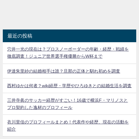
最近の投稿
穴井一光の現在は？プロスノーボーダーの年齢・経歴・戦績を
徹底調査！ジュニア世界選手権優勝からW杯まで
伊達朱里紗の結婚相手は誰？旦那の正体と馴れ初めを調査
西村ゆかは何者？wiki経歴・学歴やひろゆきとの結婚生活を調査
三井寺眞のサッカー経歴がすごい！16歳で横浜F・マリノスと
プロ契約した逸材のプロフィール
衣川里佳のプロフィールまとめ！代表作や経歴、現在の活動を
紹介