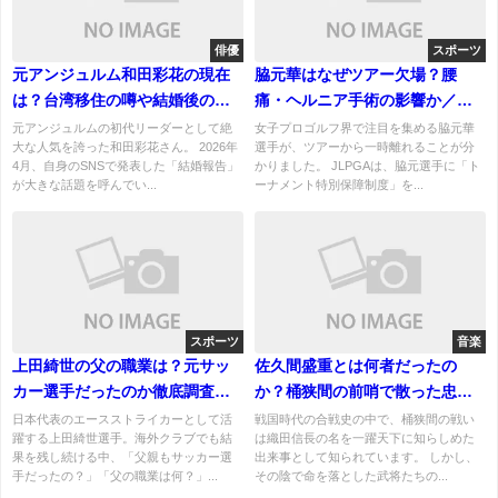
俳優
スポーツ
元アンジュルム和田彩花の現在
脇元華はなぜツアー欠場？腰
は？台湾移住の噂や結婚後の活
痛・ヘルニア手術の影響か／特
動まとめ
別保障制度の対象に
元アンジュルムの初代リーダーとして絶
女子プロゴルフ界で注目を集める脇元華
大な人気を誇った和田彩花さん。 2026年
選手が、ツアーから一時離れることが分
4月、自身のSNSで発表した「結婚報告」
かりました。 JLPGAは、脇元選手に「ト
が大きな話題を呼んでい...
ーナメント特別保障制度」を...
スポーツ
音楽
上田綺世の父の職業は？元サッ
佐久間盛重とは何者だったの
カー選手だったのか徹底調査！
か？桶狭間の前哨で散った忠将
日本代表FWの原点に迫る
― 織田信長の家臣
日本代表のエースストライカーとして活
戦国時代の合戦史の中で、桶狭間の戦い
躍する上田綺世選手。海外クラブでも結
は織田信長の名を一躍天下に知らしめた
果を残し続ける中、「父親もサッカー選
出来事として知られています。 しかし、
手だったの？」「父の職業は何？」...
その陰で命を落とした武将たちの...