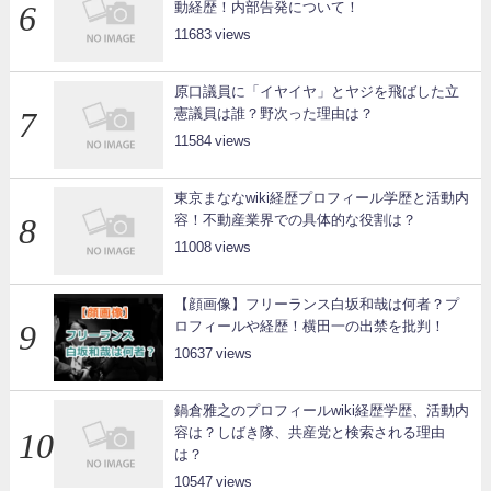
動経歴！内部告発について！
11683
原口議員に「イヤイヤ」とヤジを飛ばした立
憲議員は誰？野次った理由は？
11584
東京まななwiki経歴プロフィール学歴と活動内
容！不動産業界での具体的な役割は？
11008
【顔画像】フリーランス白坂和哉は何者？プ
ロフィールや経歴！横田一の出禁を批判！
10637
鍋倉雅之のプロフィールwiki経歴学歴、活動内
容は？しばき隊、共産党と検索される理由
は？
10547