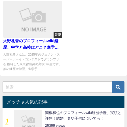
音楽
大野礼音のプロフィールwiki経
歴、中学と高校はどこ？進学す
る大学はどこ？
大野礼音さんは、2025年のジュノン・ス
ーパーボーイ・コンテストでグランプリ
を 獲得した東京都出身の高校3年生です。
彼の経歴や学歴、進学予...
メッチャ人気の記事
関根和也のプロフィールwiki経歴学歴、実績と
評判！結婚、妻や子供についても！
29399