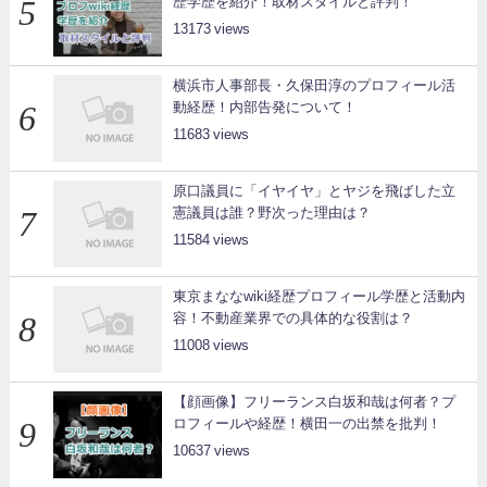
歴学歴を紹介！取材スタイルと評判！
13173
横浜市人事部長・久保田淳のプロフィール活
動経歴！内部告発について！
11683
原口議員に「イヤイヤ」とヤジを飛ばした立
憲議員は誰？野次った理由は？
11584
東京まななwiki経歴プロフィール学歴と活動内
容！不動産業界での具体的な役割は？
11008
【顔画像】フリーランス白坂和哉は何者？プ
ロフィールや経歴！横田一の出禁を批判！
10637