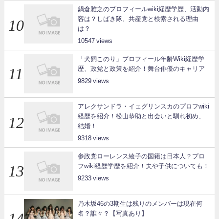
鍋倉雅之のプロフィールwiki経歴学歴、活動内
容は？しばき隊、共産党と検索される理由
は？
10547
「犬飼このり」プロフィール年齢Wiki経歴学
歴、政党と政策を紹介！舞台俳優のキャリア
9829
アレクサンドラ・イェグリンスカのプロフwiki
経歴を紹介！松山恭助と出会いと馴れ初め、
結婚！
9318
参政党ローレンス綾子の国籍は日本人？プロ
フwiki経歴学歴を紹介！夫や子供についても！
9233
乃木坂46の3期生は残りのメンバーは現在何
名？誰々？【写真あり】