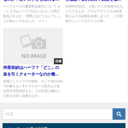
立ち！
解説！
ベイスターズの桑原将志選手について ネ
2026年3月6日、人気パチスロ演者のれん
ット上ではハーフではないかという声が
じろうさんが、グラビアアイドルの鈴木
散見されます。 実際にはどうなんでしょ
聖さんとの結婚を発表しました。 この突
うか知らべてみました。 ベイ...
然のニュースはファンの間...
俳優
仲里依紗はハーフ？「どこ」の
血を引くクォーターなのか徹底
調査
俳優としてドラマや映画、そしてYouTube
での飾らないキャラクターで絶大な人気
を誇る仲里依紗さん。 その日本人離れし
た彫りの深い目鼻立ちや...