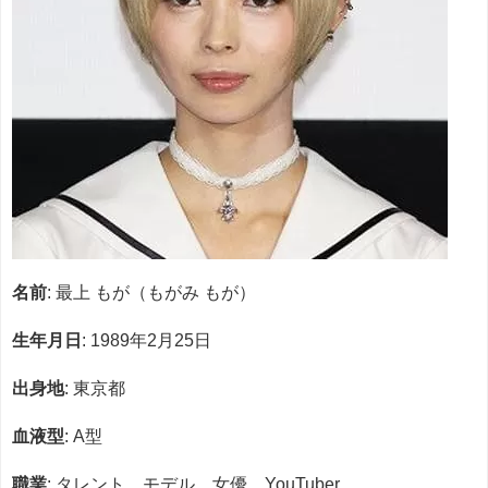
名前
: 最上 もが（もがみ もが）
生年月日
: 1989年2月25日
出身地
: 東京都
血液型
: A型
職業
: タレント、モデル、女優、YouTuber