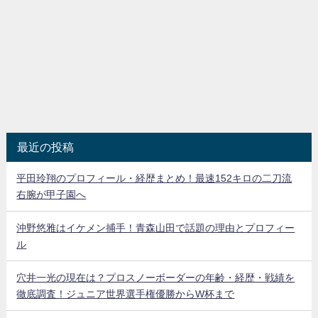
最近の投稿
平田玲翔のプロフィール・経歴まとめ！最速152キロの二刀流
右腕が甲子園へ
沖野悠雅はイケメン捕手！青森山田で話題の理由とプロフィー
ル
穴井一光の現在は？プロスノーボーダーの年齢・経歴・戦績を
徹底調査！ジュニア世界選手権優勝からW杯まで