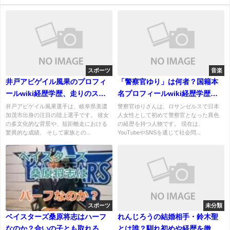
スポーツ
音楽
井戸アビゲイル風果のプロフィ
「警察官ゆり」は何者？国籍本
ールwiki経歴学歴、走りのスタ
名プロフィールwiki経歴学歴を
イルと成績を紹介！両親、姉妹
紹介！結婚している？
井戸アビゲイル風果選手は、岐阜県美濃
警察官ゆりさんは、ロサンゼルスで日本
加茂市出身の注目の陸上選手です。 彼女
人女性として初めて警察官となった異色
についても！
の多文化的な背景や、短距離走における
の経歴を持つ人物です。 現在は、
驚異的な成績、 そして家族との...
YouTubeやSNSを通じて社会問...
スポーツ
未分類
ベイスターズ桑原将志はハーフ
れんじろうの結婚相手・鈴木聖
なのか？合いの子とも取れる顔
とは誰？馴れ初めや経歴を徹底