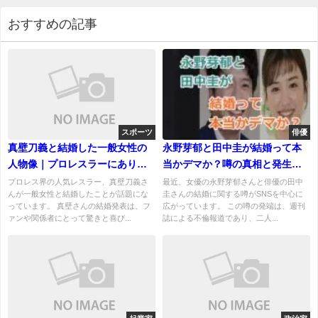
おすすめの記事
スポーツ
俳優
真壁刀義と結婚した一般女性の
永野芽郁と田中圭が結婚って本
人物像｜プロレスラーにありが
当かデマか？噂の真相と発生
ちな奥さん像とは？
源！
プロレス界の人気レスラー、真壁刀義さ
最近、女優の永野芽郁さんと俳優の田中
んが一般女性と結婚したことが話題にな
圭さんの結婚に関する噂がSNSを中心に
っています。 真壁さんの結婚発表は、フ
広がっています。 この噂の発端は、週刊
ァンや関係者にとって驚きと喜び...
誌による不倫報道であり、二人...