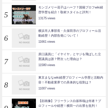
モンゴメリー花子はハーフ？国籍プロフwiki経
歴学歴を紹介！取材スタイルと評判！
13175
横浜市人事部長・久保田淳のプロフィール活
動経歴！内部告発について！
11661
原口議員に「イヤイヤ」とヤジを飛ばした立
憲議員は誰？野次った理由は？
11580
東京まななwiki経歴プロフィール学歴と活動内
容！不動産業界での具体的な役割は？
11007
【顔画像】フリーランス白坂和哉は何者？プ
ロフィールや経歴！横田一の出禁を批判！