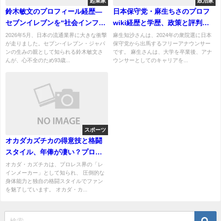
起業家
政治家
鈴木敏文のプロフィール経歴―
日本保守党・麻生ちさのプロフ
セブンイレブンを“社会インフ
wiki経歴と学歴、政策と評判に
ラ”に変えた男の功績とは
ついて！現在の活動は？
2026年5月、日本の流通業界に大きな衝撃
麻生知沙さんは、2024年の衆院選に日本
が走りました。セブン‐イレブン・ジャパ
保守党から出馬するフリーアナウンサー
ンの生みの親として知られる鈴木敏文さ
です。 麻生さんは、大学を卒業後、アナ
んが、心不全のため93歳...
ウンサーとしてのキャリアを...
スポーツ
オカダカズチカの得意技と格闘
スタイル、年俸が凄い？プロフ
wiki経歴！嫁は誰？
オカダ・カズチカは、プロレス界の「レ
インメーカー」として知られ、 圧倒的な
身体能力と独自の格闘スタイルでファン
を魅了しています。 オカダ・カ...