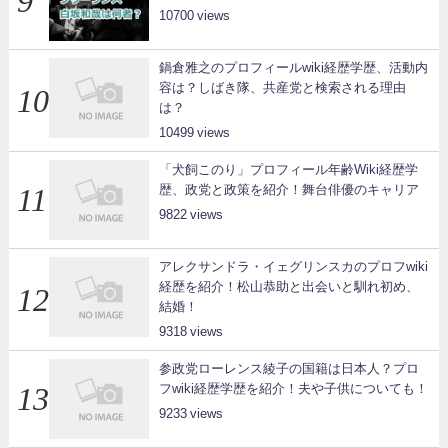
10700
鍋倉雅之のプロフィールwiki経歴学歴、活動内
容は？しばき隊、共産党と検索される理由
は？
10499
「犬飼このり」プロフィール年齢Wiki経歴学
歴、政党と政策を紹介！舞台俳優のキャリア
9822
アレクサンドラ・イェグリンスカのプロフwiki
経歴を紹介！松山恭助と出会いと馴れ初め、
結婚！
9318
参政党ローレンス綾子の国籍は日本人？プロ
フwiki経歴学歴を紹介！夫や子供についても！
9233