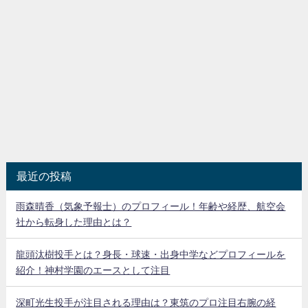
最近の投稿
雨森晴香（気象予報士）のプロフィール！年齢や経歴、航空会
社から転身した理由とは？
龍頭汰樹投手とは？身長・球速・出身中学などプロフィールを
紹介！神村学園のエースとして注目
深町光生投手が注目される理由は？東筑のプロ注目右腕の経