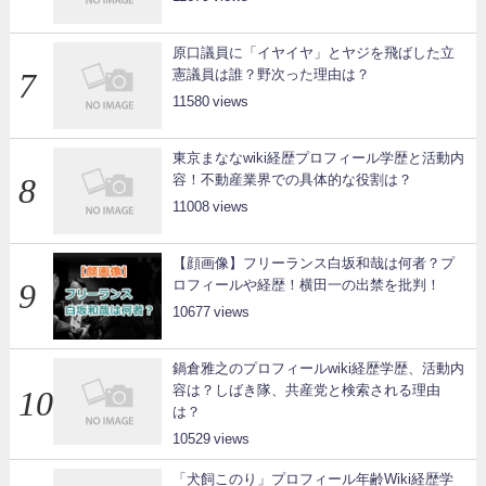
原口議員に「イヤイヤ」とヤジを飛ばした立
憲議員は誰？野次った理由は？
11580
東京まななwiki経歴プロフィール学歴と活動内
容！不動産業界での具体的な役割は？
11008
【顔画像】フリーランス白坂和哉は何者？プ
ロフィールや経歴！横田一の出禁を批判！
10677
鍋倉雅之のプロフィールwiki経歴学歴、活動内
容は？しばき隊、共産党と検索される理由
は？
10529
「犬飼このり」プロフィール年齢Wiki経歴学