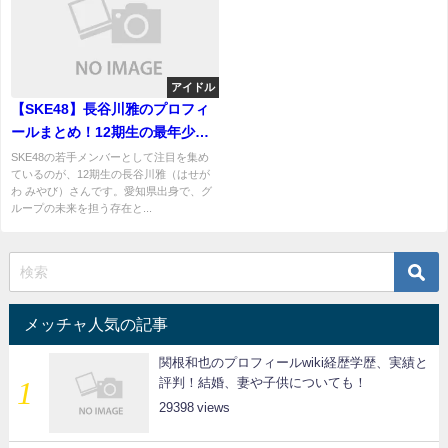
アイドル
【SKE48】長谷川雅のプロフィ
ールまとめ！12期生の最年少メ
ンバーの経歴や魅力を紹介
SKE48の若手メンバーとして注目を集め
ているのが、12期生の長谷川雅（はせが
わ みやび）さんです。愛知県出身で、グ
ループの未来を担う存在と...
メッチャ人気の記事
関根和也のプロフィールwiki経歴学歴、実績と
評判！結婚、妻や子供についても！
29398