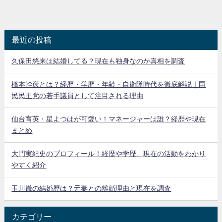
最近の投稿
久保田悠来は結婚してる？現在も独身なのか真相を調査
橋本幹彦とは？経歴・学歴・年齢・自衛隊時代を徹底解説｜国
民民主党の若手議員として注目される理由
仙台育英・星よつはが可愛い！マネージャーは誰？経歴や現在
まとめ
大門実紀史のプロフィール！経歴や学歴、現在の活動をわかり
やすく紹介
玉川徹の結婚歴は？元妻との離婚理由と現在を調査
カテゴリー