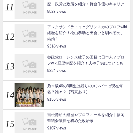
歴、政党と政策を紹介！舞台俳優のキャリア
9827
アレクサンドラ・イェグリンスカのプロフwiki
経歴を紹介！松山恭助と出会いと馴れ初め、
結婚！
9318
参政党ローレンス綾子の国籍は日本人？プロ
フwiki経歴学歴を紹介！夫や子供についても！
9234
乃木坂46の3期生は残りのメンバーは現在何
名？誰々？【写真あり】
9155
吉松源昭の経歴やプロフィールを紹介｜福岡
県議会議長を務めた政治家
9107