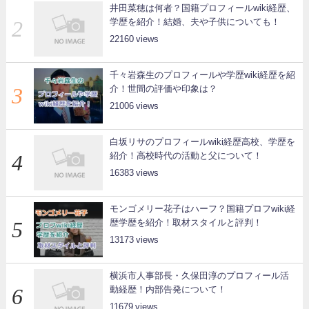
井田菜穂は何者？国籍プロフィールwiki経歴、
学歴を紹介！結婚、夫や子供についても！
22160
千々岩森生のプロフィールや学歴wiki経歴を紹
介！世間の評価や印象は？
21006
白坂リサのプロフィールwiki経歴高校、学歴を
紹介！高校時代の活動と父について！
16383
モンゴメリー花子はハーフ？国籍プロフwiki経
歴学歴を紹介！取材スタイルと評判！
13173
横浜市人事部長・久保田淳のプロフィール活
動経歴！内部告発について！
11679