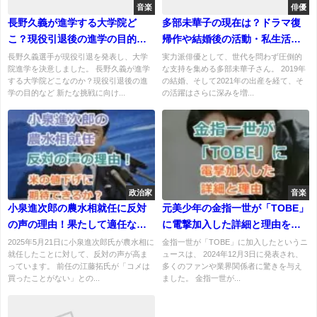
音楽
俳優
長野久義が進学する大学院ど
多部未華子の現在は？ドラマ復
こ？現役引退後の進学の目的は
帰作や結婚後の活動・私生活を
なに？
徹底解説
長野久義選手が現役引退を発表し、大学
実力派俳優として、世代を問わず圧倒的
院進学を決意しました。 長野久義が進学
な支持を集める多部未華子さん。 2019年
する大学院どこなのか？現役引退後の進
の結婚、そして2021年の出産を経て、そ
学の目的など 新たな挑戦に向け...
の活躍はさらに深みを増...
政治家
音楽
小泉進次郎の農水相就任に反対
元美少年の金指一世が「TOBE」
の声の理由！果たして適任なの
に電撃加入した詳細と理由を紹
か？米の値下げに期待できる
介！
2025年5月21日に小泉進次郎氏が農水相に
金指一世が「TOBE」に加入したというニ
就任したことに対して、反対の声が高ま
ュースは、 2024年12月3日に発表され、
か？
っています。 前任の江藤拓氏が「コメは
多くのファンや業界関係者に驚きを与え
買ったことがない」との...
ました。 金指一世が...