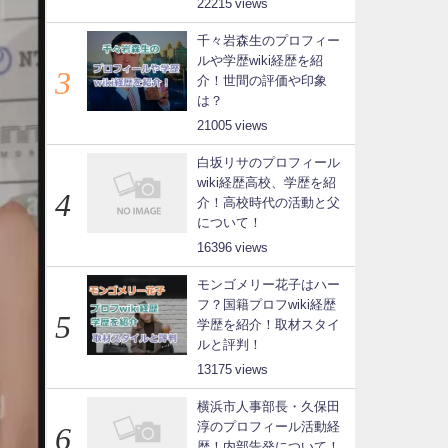
22215
千々岩森生のプロフィー
ルや学歴wiki経歴を紹
介！世間の評価や印象
は？
21005
白坂リサのプロフィール
wiki経歴高校、学歴を紹
介！高校時代の活動と父
について！
16396
モンゴメリー花子はハー
フ？国籍プロフwiki経歴
学歴を紹介！取材スタイ
ルと評判！
13175
横浜市人事部長・久保田
淳のプロフィール活動経
歴！内部告発について！