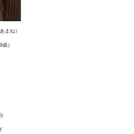
 あまね）
19歳）
台
ド