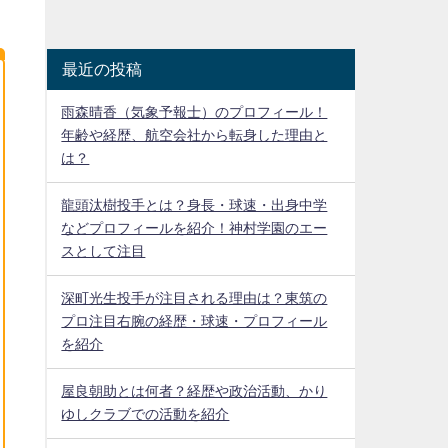
最近の投稿
雨森晴香（気象予報士）のプロフィール！
年齢や経歴、航空会社から転身した理由と
は？
龍頭汰樹投手とは？身長・球速・出身中学
などプロフィールを紹介！神村学園のエー
スとして注目
深町光生投手が注目される理由は？東筑の
プロ注目右腕の経歴・球速・プロフィール
を紹介
屋良朝助とは何者？経歴や政治活動、かり
ゆしクラブでの活動を紹介