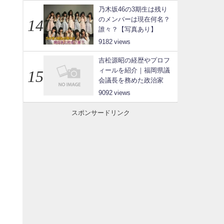
乃木坂46の3期生は残り
のメンバーは現在何名？
誰々？【写真あり】
9182
吉松源昭の経歴やプロフ
ィールを紹介｜福岡県議
会議長を務めた政治家
9092
スポンサードリンク