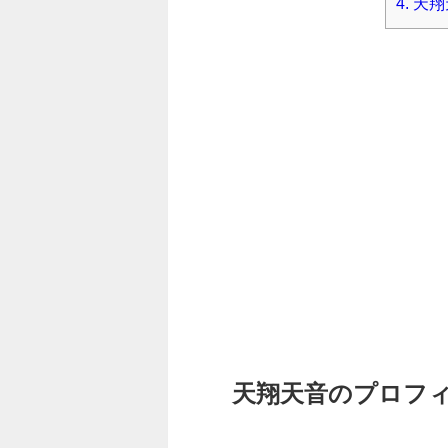
4.
天翔
天翔天音のプロフ