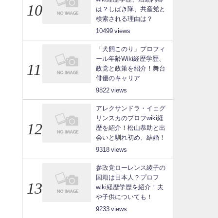
は？しばき隊、共産党と
検索される理由は？
10499
「犬飼このり」プロフィ
ール年齢Wiki経歴学歴、
政党と政策を紹介！舞台
俳優のキャリア
9822
アレクサンドラ・イェグ
リンスカのプロフwiki経
歴を紹介！松山恭助と出
会いと馴れ初め、結婚！
9318
参政党ローレンス綾子の
国籍は日本人？プロフ
wiki経歴学歴を紹介！夫
や子供についても！
9233