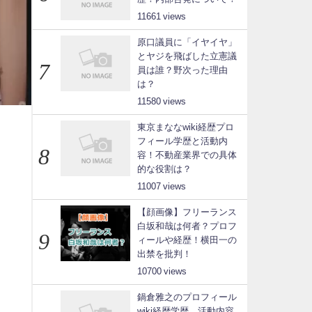
11661
原口議員に「イヤイヤ」
とヤジを飛ばした立憲議
員は誰？野次った理由
は？
11580
東京まななwiki経歴プロ
フィール学歴と活動内
容！不動産業界での具体
的な役割は？
11007
【顔画像】フリーランス
白坂和哉は何者？プロフ
ィールや経歴！横田一の
出禁を批判！
10700
鍋倉雅之のプロフィール
wiki経歴学歴、活動内容