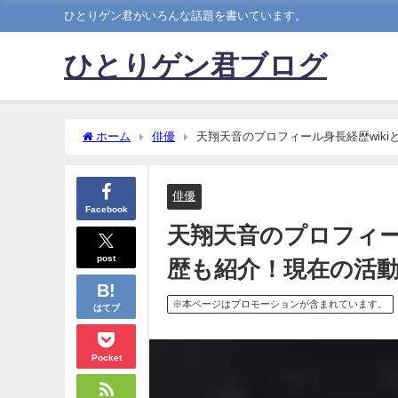
ひとりゲン君がいろんな話題を書いています。
ひとりゲン君ブログ
ホーム
俳優
天翔天音のプロフィール身長経歴wik
俳優
Facebook
天翔天音のプロフィー
post
歴も紹介！現在の活
※本ページはプロモーションが含まれています。
はてブ
Pocket