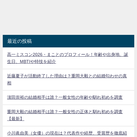
最近の投稿
高一ミスコン2026・まことのプロフィール！年齢や出身地、誕
生日、MBTIや特技を紹介
近藤夏子が活動終了した理由は？重岡大毅との結婚匂わせの真
相
濵田崇裕の結婚相手は誰？一般女性の年齢や馴れ初めを調査
重岡大毅の結婚相手は誰？一般女性の正体と馴れ初めを調査
【最新】
小川眞由美（女優）の現在は？代表作や経歴、受賞歴を徹底紹