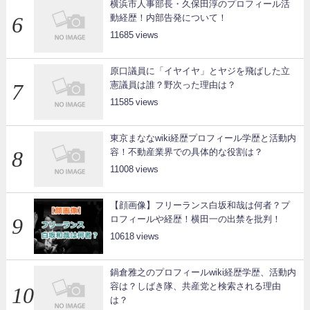
横浜市人事部長・久保田淳のプロフィール活
動経歴！内部告発について！
11685
原口議員に「イヤイヤ」とヤジを飛ばした立
憲議員は誰？野次った理由は？
11585
東京まななwiki経歴プロフィール学歴と活動内
容！不動産業界での具体的な役割は？
11008
【顔画像】フリーランス白坂和哉は何者？プ
ロフィールや経歴！横田一の出禁を批判！
10618
鍋倉雅之のプロフィールwiki経歴学歴、活動内
容は？しばき隊、共産党と検索される理由
は？