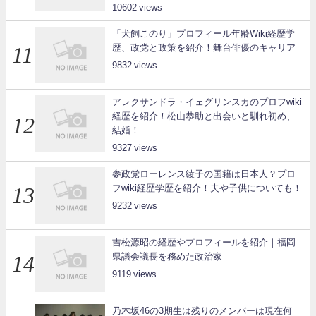
10602
「犬飼このり」プロフィール年齢Wiki経歴学
歴、政党と政策を紹介！舞台俳優のキャリア
9832
アレクサンドラ・イェグリンスカのプロフwiki
経歴を紹介！松山恭助と出会いと馴れ初め、
結婚！
9327
参政党ローレンス綾子の国籍は日本人？プロ
フwiki経歴学歴を紹介！夫や子供についても！
9232
吉松源昭の経歴やプロフィールを紹介｜福岡
県議会議長を務めた政治家
9119
乃木坂46の3期生は残りのメンバーは現在何