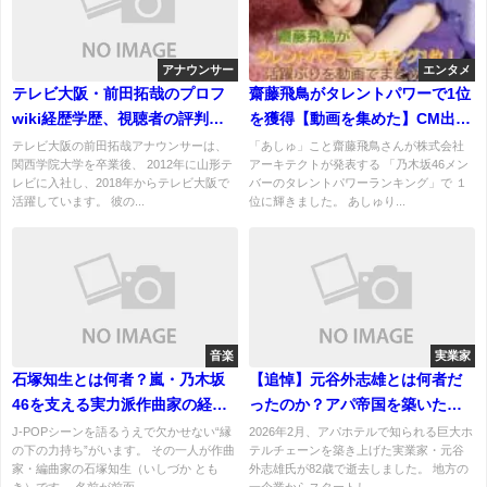
アナウンサー
エンタメ
テレビ大阪・前田拓哉のプロフ
齋藤飛鳥がタレントパワーで1位
wiki経歴学歴、視聴者の評判
を獲得【動画を集めた】CM出
は？佐藤彩加との出会いと馴れ
演、表題曲のセンターやドラマ
テレビ大阪の前田拓哉アナウンサーは、
「あしゅ」こと齋藤飛鳥さんが株式会社
関西学院大学を卒業後、 2012年に山形テ
アーキテクトが発表する 「乃木坂46メン
初めは？
など
レビに入社し、2018年からテレビ大阪で
バーのタレントパワーランキング」で １
活躍しています。 彼の...
位に輝きました。 あしゅり...
音楽
実業家
石塚知生とは何者？嵐・乃木坂
【追悼】元谷外志雄とは何者だ
46を支える実力派作曲家の経歴
ったのか？アパ帝国を築いた経
と代表作まとめ
営者の軌跡
J-POPシーンを語るうえで欠かせない“縁
2026年2月、アパホテルで知られる巨大ホ
の下の力持ち”がいます。 その一人が作曲
テルチェーンを築き上げた実業家・元谷
家・編曲家の石塚知生（いしづか とも
外志雄氏が82歳で逝去しました。 地方の
き）です。 名前が前面...
一企業からスタートし、...