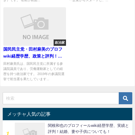
政治家
国民民主党・田村麻美のプロフ
wiki経歴学歴、政策と評判！夫
や子供は？
田村麻美氏は、国民民主党に所属する参
議院議員であり、労働運動家としての経
歴を持つ政治家です。 2019年の参議院選
挙で初当選を果たしています...
メッチャ人気の記事
関根和也のプロフィールwiki経歴学歴、実績と
評判！結婚、妻や子供についても！