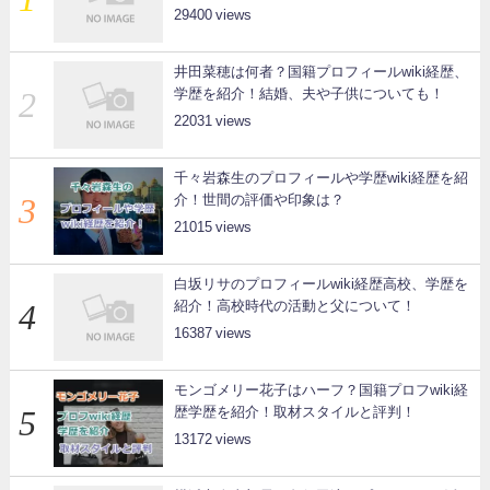
29400
井田菜穂は何者？国籍プロフィールwiki経歴、
学歴を紹介！結婚、夫や子供についても！
22031
千々岩森生のプロフィールや学歴wiki経歴を紹
介！世間の評価や印象は？
21015
白坂リサのプロフィールwiki経歴高校、学歴を
紹介！高校時代の活動と父について！
16387
モンゴメリー花子はハーフ？国籍プロフwiki経
歴学歴を紹介！取材スタイルと評判！
13172