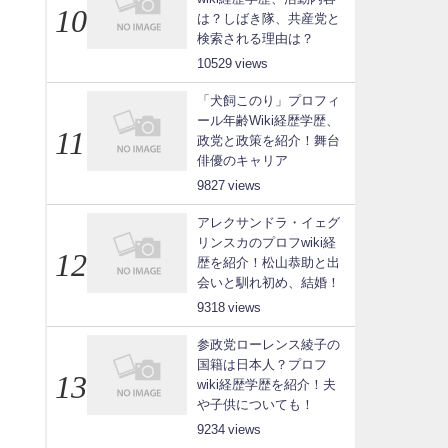
は？しばき隊、共産党と
検索される理由は？
10529
「犬飼このり」プロフィ
ール年齢Wiki経歴学歴、
政党と政策を紹介！舞台
俳優のキャリア
9827
アレクサンドラ・イェグ
リンスカのプロフwiki経
歴を紹介！松山恭助と出
会いと馴れ初め、結婚！
9318
参政党ローレンス綾子の
国籍は日本人？プロフ
wiki経歴学歴を紹介！夫
や子供についても！
9234