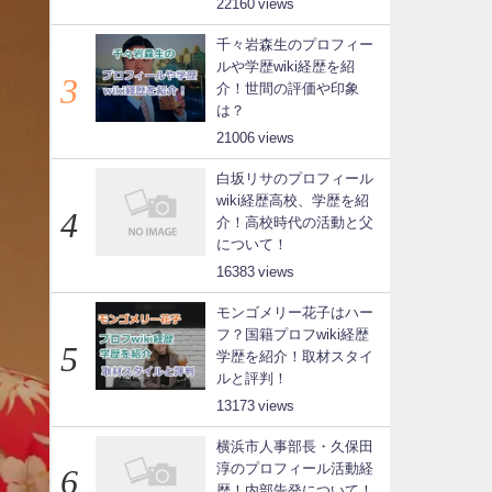
22160
千々岩森生のプロフィー
ルや学歴wiki経歴を紹
介！世間の評価や印象
は？
21006
白坂リサのプロフィール
wiki経歴高校、学歴を紹
介！高校時代の活動と父
について！
16383
モンゴメリー花子はハー
フ？国籍プロフwiki経歴
学歴を紹介！取材スタイ
ルと評判！
13173
横浜市人事部長・久保田
淳のプロフィール活動経
歴！内部告発について！