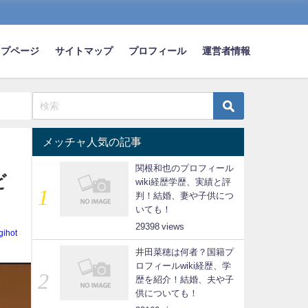
ップページ
サイトマップ
プロフィール
運営者情報
メッチャ人気の記事
関根和也のプロフィール
ビ
wiki経歴学歴、実績と評
判！結婚、妻や子供につ
いても！
29398
gihot
井田菜穂は何者？国籍プ
ロフィールwiki経歴、学
歴を紹介！結婚、夫や子
供についても！