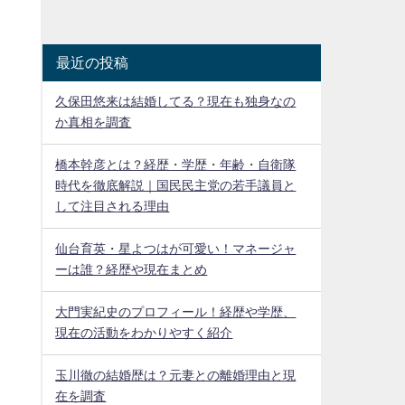
最近の投稿
久保田悠来は結婚してる？現在も独身なの
か真相を調査
橋本幹彦とは？経歴・学歴・年齢・自衛隊
時代を徹底解説｜国民民主党の若手議員と
して注目される理由
仙台育英・星よつはが可愛い！マネージャ
ーは誰？経歴や現在まとめ
大門実紀史のプロフィール！経歴や学歴、
現在の活動をわかりやすく紹介
玉川徹の結婚歴は？元妻との離婚理由と現
在を調査