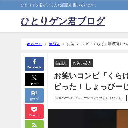
ひとりゲン君がいろんな話題を書いています。
ひとりゲン君ブログ
ホーム
芸能人
お笑いコンビ「くらげ」渡辺翔太の
芸能人
お笑い芸人
Facebook
お笑いコンビ「くら
post
ビった！しょっぴーじ
※本ページはプロモーションが含まれています。
はてブ
Pocket