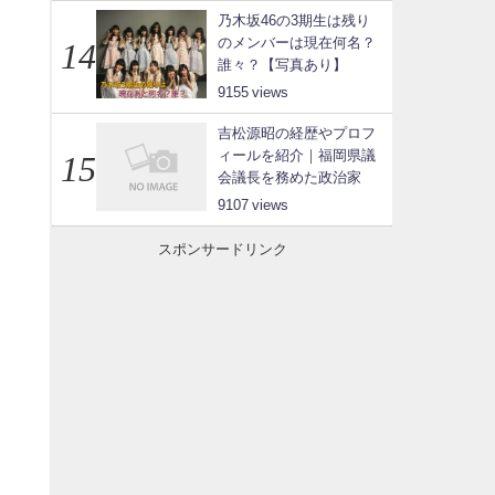
乃木坂46の3期生は残り
のメンバーは現在何名？
誰々？【写真あり】
9155
吉松源昭の経歴やプロフ
ィールを紹介｜福岡県議
会議長を務めた政治家
9107
スポンサードリンク