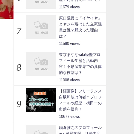
11679
原口議員に「イヤイヤ」
とヤジを飛ばした立憲議
員は誰？野次った理由
は？
11580
東京まななwiki経歴プロ
フィール学歴と活動内
容！不動産業界での具体
的な役割は？
11008
【顔画像】フリーランス
白坂和哉は何者？プロフ
ィールや経歴！横田一の
出禁を批判！
10677
鍋倉雅之のプロフィール
wiki経歴学歴、活動内容