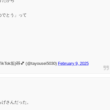
うだから
めでとう」って
ok垢)🧸💕 (@tayousei5030)
February 9, 2025
らげさんだった。