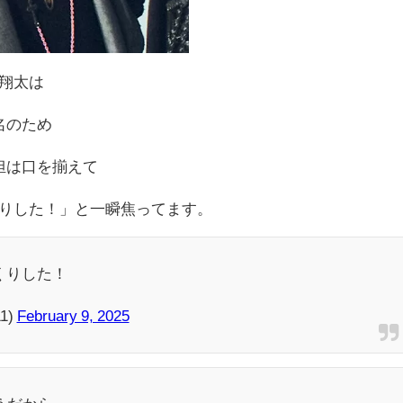
翔太は
同名のため
ノ担は口を揃えて
りした！」と一瞬焦ってます。
くりした！
1)
February 9, 2025