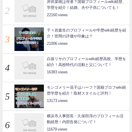
井田菜穂は何者？国籍プロフィールwiki経歴、
学歴を紹介！結婚、夫や子供についても！
22160
千々岩森生のプロフィールや学歴wiki経歴を紹
介！世間の評価や印象は？
21006
白坂リサのプロフィールwiki経歴高校、学歴を
紹介！高校時代の活動と父について！
16383
モンゴメリー花子はハーフ？国籍プロフwiki経
歴学歴を紹介！取材スタイルと評判！
13173
横浜市人事部長・久保田淳のプロフィール活
動経歴！内部告発について！
11679