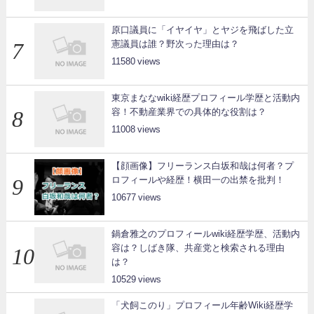
原口議員に「イヤイヤ」とヤジを飛ばした立
憲議員は誰？野次った理由は？
11580
東京まななwiki経歴プロフィール学歴と活動内
容！不動産業界での具体的な役割は？
11008
【顔画像】フリーランス白坂和哉は何者？プ
ロフィールや経歴！横田一の出禁を批判！
10677
鍋倉雅之のプロフィールwiki経歴学歴、活動内
容は？しばき隊、共産党と検索される理由
は？
10529
「犬飼このり」プロフィール年齢Wiki経歴学