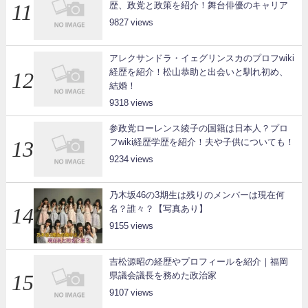
歴、政党と政策を紹介！舞台俳優のキャリア
9827
アレクサンドラ・イェグリンスカのプロフwiki
経歴を紹介！松山恭助と出会いと馴れ初め、
結婚！
9318
参政党ローレンス綾子の国籍は日本人？プロ
フwiki経歴学歴を紹介！夫や子供についても！
9234
乃木坂46の3期生は残りのメンバーは現在何
名？誰々？【写真あり】
9155
吉松源昭の経歴やプロフィールを紹介｜福岡
県議会議長を務めた政治家
9107