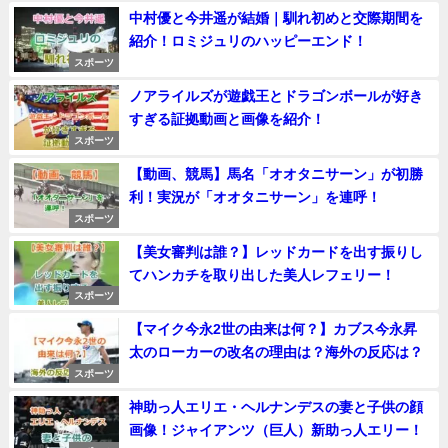
中村優と今井遥が結婚｜馴れ初めと交際期間を
紹介！ロミジュリのハッピーエンド！
スポーツ
ノアライルズが遊戯王とドラゴンボールが好き
すぎる証拠動画と画像を紹介！
スポーツ
【動画、競馬】馬名「オオタニサーン」が初勝
利！実況が「オオタニサーン」を連呼！
スポーツ
【美女審判は誰？】レッドカードを出す振りし
てハンカチを取り出した美人レフェリー！
スポーツ
【マイク今永2世の由来は何？】カブス今永昇
太のローカーの改名の理由は？海外の反応は？
スポーツ
神助っ人エリエ・ヘルナンデスの妻と子供の顔
画像！ジャイアンツ（巨人）新助っ人エリー！