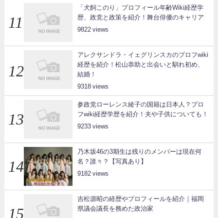
「犬飼このり」プロフィール年齢Wiki経歴学
歴、政党と政策を紹介！舞台俳優のキャリア
9822
アレクサンドラ・イェグリンスカのプロフwiki
経歴を紹介！松山恭助と出会いと馴れ初め、
結婚！
9318
参政党ローレンス綾子の国籍は日本人？プロ
フwiki経歴学歴を紹介！夫や子供についても！
9233
乃木坂46の3期生は残りのメンバーは現在何
名？誰々？【写真あり】
9182
吉松源昭の経歴やプロフィールを紹介｜福岡
県議会議長を務めた政治家