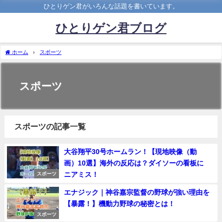
ひとりゲン君がいろんな話題を書いています。
ひとりゲン君ブログ
ホーム
スポーツ
スポーツ
スポーツの記事一覧
大谷翔平30号ホームラン！【現地映像（動
画）10選】海外の反応は？ダイソーの看板に
ニアミス！
スポーツ
エナジック｜神谷嘉宗監督の野球が強い理由を
【暴露！】機動力野球の秘密とは！
スポーツ