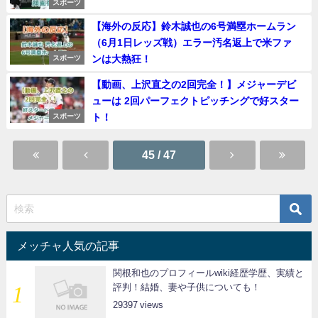
スポーツ
【海外の反応】鈴木誠也の6号満塁ホームラン
（6月1日レッズ戦）エラー汚名返上で米ファ
ンは大熱狂！
スポーツ
【動画、上沢直之の2回完全！】メジャーデビ
ューは 2回パーフェクトピッチングで好スター
ト！
スポーツ
45 / 47
メッチャ人気の記事
関根和也のプロフィールwiki経歴学歴、実績と
評判！結婚、妻や子供についても！
29397