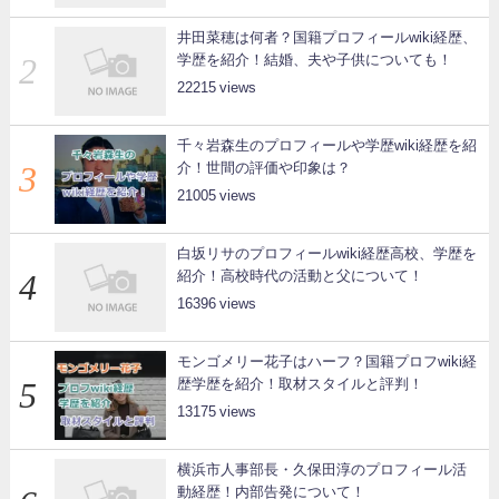
井田菜穂は何者？国籍プロフィールwiki経歴、
学歴を紹介！結婚、夫や子供についても！
22215
千々岩森生のプロフィールや学歴wiki経歴を紹
介！世間の評価や印象は？
21005
白坂リサのプロフィールwiki経歴高校、学歴を
紹介！高校時代の活動と父について！
16396
モンゴメリー花子はハーフ？国籍プロフwiki経
歴学歴を紹介！取材スタイルと評判！
13175
横浜市人事部長・久保田淳のプロフィール活
動経歴！内部告発について！