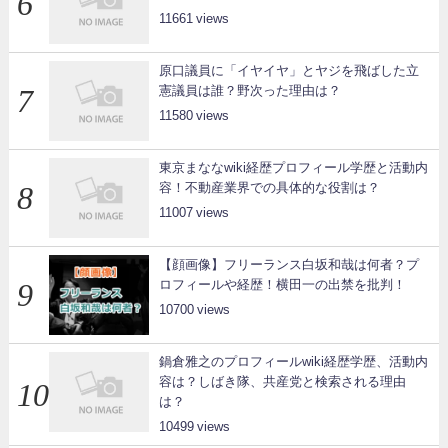
11661
原口議員に「イヤイヤ」とヤジを飛ばした立
憲議員は誰？野次った理由は？
11580
東京まななwiki経歴プロフィール学歴と活動内
容！不動産業界での具体的な役割は？
11007
【顔画像】フリーランス白坂和哉は何者？プ
ロフィールや経歴！横田一の出禁を批判！
10700
鍋倉雅之のプロフィールwiki経歴学歴、活動内
容は？しばき隊、共産党と検索される理由
は？
10499