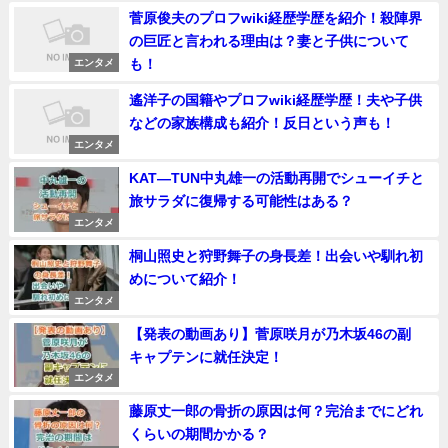
菅原俊夫のプロフwiki経歴学歴を紹介！殺陣界
の巨匠と言われる理由は？妻と子供について
も！
エンタメ
遙洋子の国籍やプロフwiki経歴学歴！夫や子供
などの家族構成も紹介！反日という声も！
エンタメ
KAT―TUN中丸雄一の活動再開でシューイチと
旅サラダに復帰する可能性はある？
エンタメ
桐山照史と狩野舞子の身長差！出会いや馴れ初
めについて紹介！
エンタメ
【発表の動画あり】菅原咲月が乃木坂46の副
キャプテンに就任決定！
エンタメ
藤原丈一郎の骨折の原因は何？完治までにどれ
くらいの期間かかる？