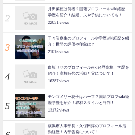
井田菜穂は何者？国籍プロフィールwiki経歴、
学歴を紹介！結婚、夫や子供についても！
22031
千々岩森生のプロフィールや学歴wiki経歴を紹
介！世間の評価や印象は？
21015
白坂リサのプロフィールwiki経歴高校、学歴を
紹介！高校時代の活動と父について！
16387
モンゴメリー花子はハーフ？国籍プロフwiki経
歴学歴を紹介！取材スタイルと評判！
13172
横浜市人事部長・久保田淳のプロフィール活
動経歴！内部告発について！