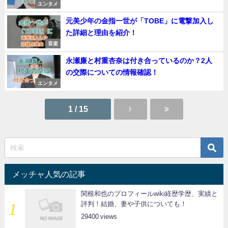
エンタメ
元美少年の金指一世が「TOBE」に電撃加入し
た詳細と理由を紹介！
音楽
永瀬廉と村重杏奈は付き合っているのか？2人
の交際についての情報確認！
エンタメ
1 / 15
メッチャ人気の記事
関根和也のプロフィールwiki経歴学歴、実績と
評判！結婚、妻や子供についても！
29400