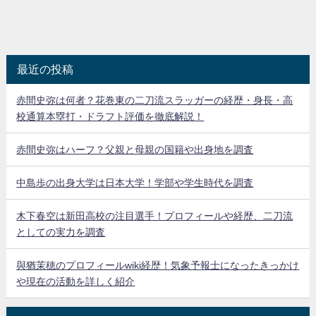
最近の投稿
赤間史弥は何者？花巻東の二刀流スラッガーの経歴・身長・高
校通算本塁打・ドラフト評価を徹底解説！
赤間史弥はハーフ？父親と母親の国籍や出身地を調査
中島歩の出身大学は日本大学！学部や学生時代を調査
木下春空は新田高校の注目選手！プロフィールや経歴、二刀流
としての実力を調査
與猶茉穂のプロフィールwiki経歴！気象予報士になったきっかけ
や現在の活動を詳しく紹介