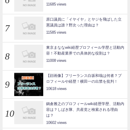
11685
原口議員に「イヤイヤ」とヤジを飛ばした立
憲議員は誰？野次った理由は？
11585
東京まななwiki経歴プロフィール学歴と活動内
容！不動産業界での具体的な役割は？
11008
【顔画像】フリーランス白坂和哉は何者？プ
ロフィールや経歴！横田一の出禁を批判！
10618
鍋倉雅之のプロフィールwiki経歴学歴、活動内
容は？しばき隊、共産党と検索される理由
は？
10602