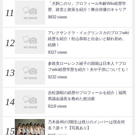
「犬飼このり」プロフィール年齢Wiki経歴学
歴、政党と政策を紹介！舞台俳優のキャリア
9832
アレクサンドラ・イェグリンスカのプロフwiki
経歴を紹介！松山恭助と出会いと馴れ初め、
結婚！
9327
参政党ローレンス綾子の国籍は日本人？プロ
フwiki経歴学歴を紹介！夫や子供についても！
9232
吉松源昭の経歴やプロフィールを紹介｜福岡
県議会議長を務めた政治家
9119
乃木坂46の3期生は残りのメンバーは現在何
名？誰々？【写真あり】