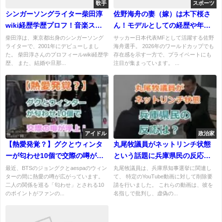
歌手
スポーツ
シンガーソングライター柴田淳
佐野海舟の妻（嫁）は木下桜さ
wiki経歴学歴プロフ！音楽スタ
ん！モデルとしての経歴や年
イルは？結婚、旦那や子供は？
齢、馴れ初めまで徹底解説
柴田淳は、東京都出身のシンガーソング
サッカー日本代表MFとして活躍する佐野
ライターで、2001年にデビューしまし
海舟選手。 2026年のワールドカップでも
た。 柴田淳さんのプロフィールwiki経歴学
存在感を示す一方で、プライベートにも
歴、 また、結婚や旦那...
注目が集まっています。 ...
アイドル
政治家
【熱愛発覚？】グクとウィンタ
丸尾牧議員がネットリンチ状態
ーが匂わせ10個で交際の噂が浮
という話題に兵庫県民の反応
上！真実のほどは？
は？
最近、BTSのジョングクとaespaのウィン
丸尾牧議員は、兵庫県知事選挙に関連し
ターの間に熱愛の噂が広がっています。
て、 特定のYouTube動画に対して削除要
二人の関係を巡る「匂わせ」とされる10
請を行いました。 これらの動画は、彼を
のポイントがファンの...
名指しで批判し、虚偽の...