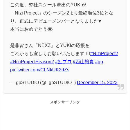
この度、弊社スクール輩出のYUKIが
「Nizi Project」のシーズン2より最終順位3位とな
り、正式にデビューメンバーとなりました♥️
本当におめでとう😭
是非皆さん「NEXZ」とYUKIの応援を
これからも宜しくお願いいたします❤️‍🔥
#NiziProject2
#NiziProjectSeason2
#虹プロ
#西山裕貴
#gp
pic.twitter.com/CLNkUK2dZs
— gpSTUDIO (@_gpSTUDIO_)
December 15, 2023
スポンサーリンク