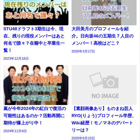
STU48ドラフト3期生は今、現
大田美月のプロフィールを紹
在、残りの現役メンバーはあと
介。日向坂46の五期生７人目の
何名で誰々？在籍中と卒業生一
メンバー！高校はどこ？
覧！
2025年3月17日
2023年12月16日
嵐が今年2024年の紅白で復活の
【素顔画像あり】ものまね芸人
可能性はあるのか？活動再開に
RYO(りょう)プロフィール学歴、
期待が爆上がり中！
Wiki経歴！モノマネのデパート
リーは？
2024年11月4日
2025年9月15日