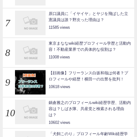
原口議員に「イヤイヤ」とヤジを飛ばした立
憲議員は誰？野次った理由は？
11585
東京まななwiki経歴プロフィール学歴と活動内
容！不動産業界での具体的な役割は？
11008
【顔画像】フリーランス白坂和哉は何者？プ
ロフィールや経歴！横田一の出禁を批判！
10618
鍋倉雅之のプロフィールwiki経歴学歴、活動内
容は？しばき隊、共産党と検索される理由
は？
10602
「犬飼このり」プロフィール年齢Wiki経歴学