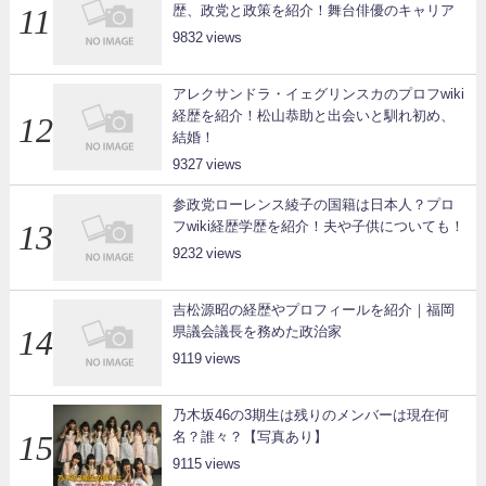
歴、政党と政策を紹介！舞台俳優のキャリア
9832
アレクサンドラ・イェグリンスカのプロフwiki
経歴を紹介！松山恭助と出会いと馴れ初め、
結婚！
9327
参政党ローレンス綾子の国籍は日本人？プロ
フwiki経歴学歴を紹介！夫や子供についても！
9232
吉松源昭の経歴やプロフィールを紹介｜福岡
県議会議長を務めた政治家
9119
乃木坂46の3期生は残りのメンバーは現在何
名？誰々？【写真あり】
9115