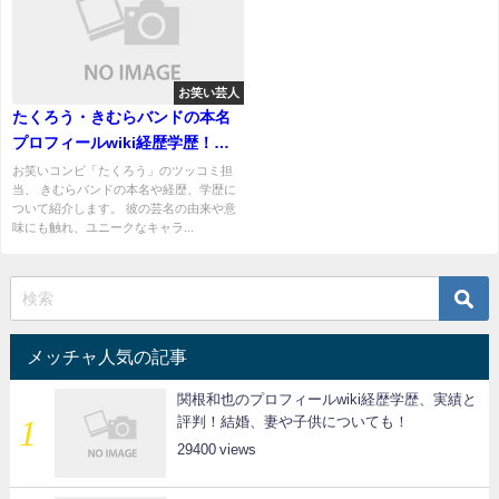
お笑い芸人
たくろう・きむらバンドの本名
プロフィールwiki経歴学歴！芸
名の由来や意味は？
お笑いコンビ「たくろう」のツッコミ担
当、 きむらバンドの本名や経歴、学歴に
ついて紹介します。 彼の芸名の由来や意
味にも触れ、ユニークなキャラ...
メッチャ人気の記事
関根和也のプロフィールwiki経歴学歴、実績と
評判！結婚、妻や子供についても！
29400