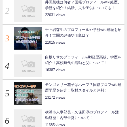
井田菜穂は何者？国籍プロフィールwiki経歴、
学歴を紹介！結婚、夫や子供についても！
22031
千々岩森生のプロフィールや学歴wiki経歴を紹
介！世間の評価や印象は？
21015
白坂リサのプロフィールwiki経歴高校、学歴を
紹介！高校時代の活動と父について！
16387
モンゴメリー花子はハーフ？国籍プロフwiki経
歴学歴を紹介！取材スタイルと評判！
13172
横浜市人事部長・久保田淳のプロフィール活
動経歴！内部告発について！
11685