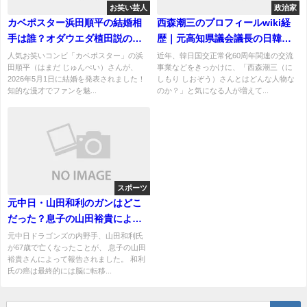
お笑い芸人
政治家
カベポスター浜田順平の結婚相
西森潮三のプロフィールwiki経
手は誰？オダウエダ植田説の真
歴｜元高知県議会議長の日韓交
相や馴れ初めを調査！
流への功績を徹底解説
人気お笑いコンビ「カベポスター」の浜
近年、韓日国交正常化60周年関連の交流
田順平（はまだ じゅんぺい）さんが、
事業などをきっかけに、「西森潮三（に
2026年5月1日に結婚を発表されました！
しもり しおぞう）さんとはどんな人物な
知的な漫才でファンを魅...
のか？」と気になる人が増えて...
スポーツ
元中日・山田和利のガンはどこ
だった？息子の山田裕貴により
死去を報告！
元中日ドラゴンズの内野手、山田和利氏
が67歳で亡くなったことが、 息子の山田
裕貴さんによって報告されました。 和利
氏の癌は最終的には脳に転移...