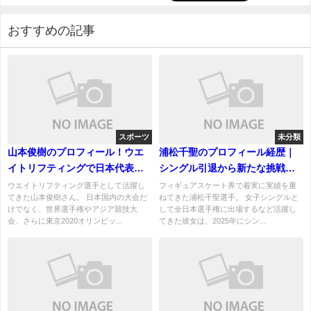
おすすめの記事
スポーツ
未分類
山本俊樹のプロフィール！ウエ
浦松千聖のプロフィール経歴｜
イトリフティングで日本代表と
シングル引退から新たな挑戦ま
して活躍した経歴や実績を紹介
での軌跡
ウエイトリフティング選手として活躍し
フィギュアスケート界で着実に実績を重
てきた山本俊樹さん。 日本国内の大会だ
ねてきた浦松千聖選手。 女子シングルと
けでなく、世界選手権やアジア競技大
して全日本選手権に出場するなど活躍し
会、さらに東京2020オリンピッ...
てきた彼女は、2025年にシン...