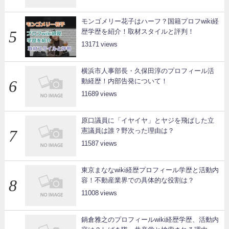
モンゴメリー花子はハーフ？国籍プロフwiki経
歴学歴を紹介！取材スタイルと評判！
13171
横浜市人事部長・久保田淳のプロフィール活
動経歴！内部告発について！
11689
原口議員に「イヤイヤ」とヤジを飛ばした立
憲議員は誰？野次った理由は？
11587
東京まななwiki経歴プロフィール学歴と活動内
容！不動産業界での具体的な役割は？
11008
鍋倉雅之のプロフィールwiki経歴学歴、活動内