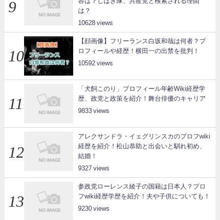
容は？しばき隊、共産党と検索される理由
は？
10628
【顔画像】フリーランス白坂和哉は何者？プ
ロフィールや経歴！横田一の出禁を批判！
10592
「犬飼このり」プロフィール年齢Wiki経歴学
歴、政党と政策を紹介！舞台俳優のキャリア
9833
アレクサンドラ・イェグリンスカのプロフwiki
経歴を紹介！松山恭助と出会いと馴れ初め、
結婚！
9327
参政党ローレンス綾子の国籍は日本人？プロ
フwiki経歴学歴を紹介！夫や子供についても！
9230