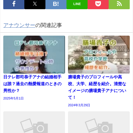
LINE
アナウンサー
の関連記事
日テレ郡司恭子アナの結婚相手
膳場貴子のプロフィールや高
は誰？過去の熱愛報道のときの
校、大学、経歴を紹介。清楚な
男性か？
イメージの膳場貴子アナについ
て！
2025年5月1日
2024年3月29日