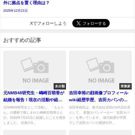
外に拠点を置く理由は？
2025年12月21日
Xでフォローしよう
おすすめの記事
未分類
実業家
元NMB48研究生・嶋崎百萌香が
吉田幸裕の顔画像プロフィール
結婚を報告！現在の活動や経歴
wiki経歴学歴、吉田カバンの業
を徹底まとめ
績と評判！場所はどこ？
元NMB48研究生として活動し、「ももり
吉田幸裕氏は、株式会社吉田の4代目社長
ん」の愛称で親しまれた嶋崎百萌香さん
として、 老舗カバンメーカー「吉田カバ
が、2026年7月21日に結婚したことを報告
ン」を率いています。 彼の経歴や学歴、
しました。 自身のS...
そして吉田カバンの業績や評...