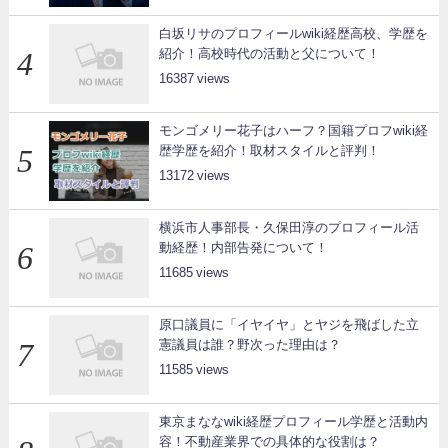
白坂リサのプロフィールwiki経歴高校、学歴を
紹介！高校時代の活動と父について！
16387
モンゴメリー花子はハーフ？国籍プロフwiki経
歴学歴を紹介！取材スタイルと評判！
13172
横浜市人事部長・久保田淳のプロフィール活
動経歴！内部告発について！
11685
原口議員に「イヤイヤ」とヤジを飛ばした立
憲議員は誰？野次った理由は？
11585
東京まななwiki経歴プロフィール学歴と活動内
容！不動産業界での具体的な役割は？