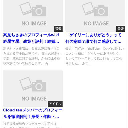
音楽
音楽
高見ちさきのプロフィールwiki
「ゲイリーにありがとう」って
経歴学歴、政策と評判！結婚、
何の意味？誰で何に感謝してる
夫と子供は？
の？出所も知りたいね！
高見ちさき市議は、兵庫県姫路市で注目
最近、TikTok、YouTube、XなどのSNSの
を集める若手政治家です。 彼女の経歴や
コメント欄に「ゲイリーにありがとう」
学歴、政策に対する評判、さらには結婚
というフレーズをよく見かけるようにな
や家族について紹介します。 高...
りました。 ふつ...
アイドル
Cloud tenメンバーのプロフィー
ルを徹底解剖！身長・年齢・経
歴まとめ
秋元康氏が総合プロデュースを手掛け