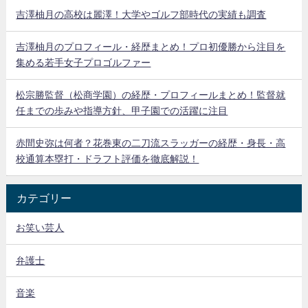
吉澤柚月の高校は麗澤！大学やゴルフ部時代の実績も調査
吉澤柚月のプロフィール・経歴まとめ！プロ初優勝から注目を
集める若手女子プロゴルファー
松宗勝監督（松商学園）の経歴・プロフィールまとめ！監督就
任までの歩みや指導方針、甲子園での活躍に注目
赤間史弥は何者？花巻東の二刀流スラッガーの経歴・身長・高
校通算本塁打・ドラフト評価を徹底解説！
カテゴリー
お笑い芸人
弁護士
音楽