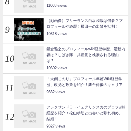
11008
【顔画像】フリーランス白坂和哉は何者？プ
ロフィールや経歴！横田一の出禁を批判！
10618
鍋倉雅之のプロフィールwiki経歴学歴、活動内
容は？しばき隊、共産党と検索される理由
は？
10602
「犬飼このり」プロフィール年齢Wiki経歴学
歴、政党と政策を紹介！舞台俳優のキャリア
9832
アレクサンドラ・イェグリンスカのプロフwiki
経歴を紹介！松山恭助と出会いと馴れ初め、
結婚！
9327