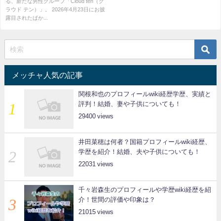
る、新たな男性グループ「Cloud ten（ク
ラウド テン）」。 2026年4月23日にお披
露目されたばか...
メッチャ人気の記事
関根和也のプロフィールwiki経歴学歴、実績と
評判！結婚、妻や子供についても！
29400
井田菜穂は何者？国籍プロフィールwiki経歴、
学歴を紹介！結婚、夫や子供についても！
22031
千々岩森生のプロフィールや学歴wiki経歴を紹
介！世間の評価や印象は？
21015