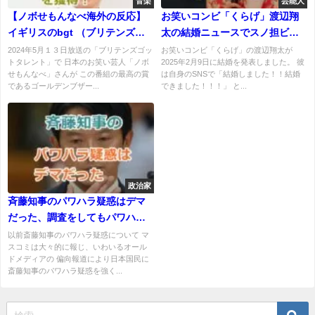
音楽
芸能人
【ノボせもんなべ海外の反応】
お笑いコンビ「くらげ」渡辺翔
イギリスのbgt （ブリテンズゴ
太の結婚ニュースでスノ担ビビ
ットタレント）でゴールデンブ
った！しょっぴーじゃなくて一
2024年5月１３日放送の「ブリテンズゴッ
お笑いコンビ「くらげ」の渡辺翔太が
トタレント」で 日本のお笑い芸人「ノボ
2025年2月9日に結婚を発表しました。 彼
ザーを獲得！
安心!
せもんなべ」さんが この番組の最高の賞
は自身のSNSで「結婚しました！！結婚
であるゴールデンブザー...
できました！！！」 と...
政治家
斉藤知事のパワハラ疑惑はデマ
だった、調査をしてもパワハラ
はなかったと結論！
以前斎藤知事のパワハラ疑惑について マ
スコミは大々的に報じ、いわいるオール
ドメディアの 偏向報道により日本国民に
斎藤知事のパワハラ疑惑を強く...