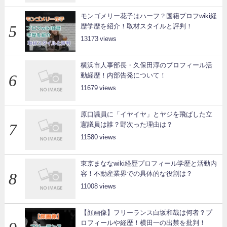
モンゴメリー花子はハーフ？国籍プロフwiki経
歴学歴を紹介！取材スタイルと評判！
13173
横浜市人事部長・久保田淳のプロフィール活
動経歴！内部告発について！
11679
原口議員に「イヤイヤ」とヤジを飛ばした立
憲議員は誰？野次った理由は？
11580
東京まななwiki経歴プロフィール学歴と活動内
容！不動産業界での具体的な役割は？
11008
【顔画像】フリーランス白坂和哉は何者？プ
ロフィールや経歴！横田一の出禁を批判！