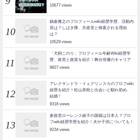
10677
鍋倉雅之のプロフィールwiki経歴学歴、活動内
容は？しばき隊、共産党と検索される理由
は？
10529
「犬飼このり」プロフィール年齢Wiki経歴学
歴、政党と政策を紹介！舞台俳優のキャリア
9827
アレクサンドラ・イェグリンスカのプロフwiki
経歴を紹介！松山恭助と出会いと馴れ初め、
結婚！
9318
参政党ローレンス綾子の国籍は日本人？プロ
フwiki経歴学歴を紹介！夫や子供についても！
9234