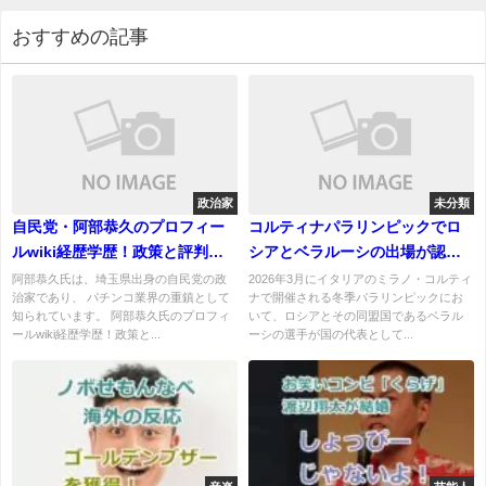
おすすめの記事
政治家
未分類
自民党・阿部恭久のプロフィー
コルティナパラリンピックでロ
ルwiki経歴学歴！政策と評判、
シアとベラルーシの出場が認め
妻や子供についても！
られた理由はなぜ？
阿部恭久氏は、埼玉県出身の自民党の政
2026年3月にイタリアのミラノ・コルティ
治家であり、 パチンコ業界の重鎮として
ナで開催される冬季パラリンピックにお
知られています。 阿部恭久氏のプロフィ
いて、ロシアとその同盟国であるベラル
ールwiki経歴学歴！政策と...
ーシの選手が国の代表として...