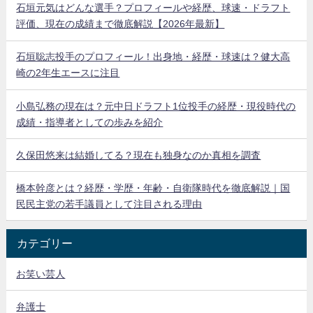
石垣元気はどんな選手？プロフィールや経歴、球速・ドラフト
評価、現在の成績まで徹底解説【2026年最新】
石垣聡志投手のプロフィール！出身地・経歴・球速は？健大高
崎の2年生エースに注目
小島弘務の現在は？元中日ドラフト1位投手の経歴・現役時代の
成績・指導者としての歩みを紹介
久保田悠来は結婚してる？現在も独身なのか真相を調査
橋本幹彦とは？経歴・学歴・年齢・自衛隊時代を徹底解説｜国
民民主党の若手議員として注目される理由
カテゴリー
お笑い芸人
弁護士