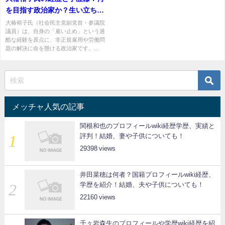
を目指す政治家か？生い立ちか
ら現在まで徹底解説
大椿裕子氏（社会民主党副党首・参議院
議員）は、自身の「雇い止め」という過
酷な経験を原点に、非正規雇用や労働問
題の解決に命を懸ける政治家です。...
メッチャ人気の記事
関根和也のプロフィールwiki経歴学歴、実績と
評判！結婚、妻や子供についても！
29398
井田菜穂は何者？国籍プロフィールwiki経歴、
学歴を紹介！結婚、夫や子供についても！
22160
千々岩森生のプロフィールや学歴wiki経歴を紹