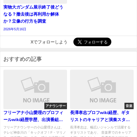
実物大ガンダム展示終了後どう
なる？撤去後は再利用か解体
か？立像の行方を調査
2026年5月16日
Xでフォローしよう
おすすめの記事
アナウンサー
音楽
フリーアナ小山愛理のプロフィ
長澤孝志プロフwiki経歴、ギタ
ールwiki経歴学歴、出演番組と
リストのキャリアと演奏スタイ
活動内容！結婚、旦那と子供
ルは？May'nと結婚、馴れ初め
フリーアナウンサーの小山愛理さんは、
長澤孝志は、幅広いジャンルで活躍する
テレビ神奈川の「キックオフ！F・マリノ
ギタリストであり、 音楽界でのキャリア
は？
は？