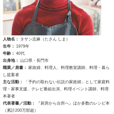
人物名：
タサン志麻（たさん しま）
生年：
1979年
年齢：
40代
出身地：
山口県・長門市
職業／肩書：
家政婦、料理人、料理教室講師、料理・暮ら
し提案者
主な活動：
「予約の取れない伝説の家政婦」として家庭料
理・家事支援、テレビ番組出演、料理イベント講師、料理
本著者
代表著書／活動：
『厨房から台所へ』ほか多数のレシピ本
（累計200万部超）