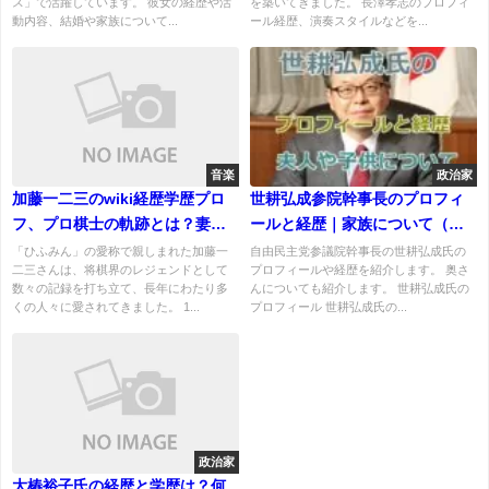
ス」で活躍しています。 彼女の経歴や活
を築いてきました。 長澤孝志のプロフィ
動内容、結婚や家族について...
ール経歴、演奏スタイルなどを...
音楽
政治家
加藤一二三のwiki経歴学歴プロ
世耕弘成参院幹事長のプロフィ
フ、プロ棋士の軌跡とは？妻、
ールと経歴｜家族について（再
子供について！
婚した夫人、子供）もお伝えし
「ひふみん」の愛称で親しまれた加藤一
自由民主党参議院幹事長の世耕弘成氏の
二三さんは、将棋界のレジェンドとして
プロフィールや経歴を紹介します。 奥さ
ます。
数々の記録を打ち立て、長年にわたり多
んについても紹介します。 世耕弘成氏の
くの人々に愛されてきました。 1...
プロフィール 世耕弘成氏の...
政治家
大椿裕子氏の経歴と学歴は？何