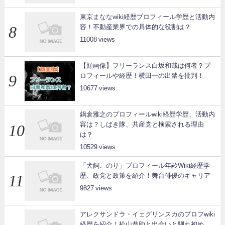
東京まななwiki経歴プロフィール学歴と活動内
容！不動産業界での具体的な役割は？
11008
【顔画像】フリーランス白坂和哉は何者？プ
ロフィールや経歴！横田一の出禁を批判！
10677
鍋倉雅之のプロフィールwiki経歴学歴、活動内
容は？しばき隊、共産党と検索される理由
は？
10529
「犬飼このり」プロフィール年齢Wiki経歴学
歴、政党と政策を紹介！舞台俳優のキャリア
9827
アレクサンドラ・イェグリンスカのプロフwiki
経歴を紹介！松山恭助と出会いと馴れ初め、