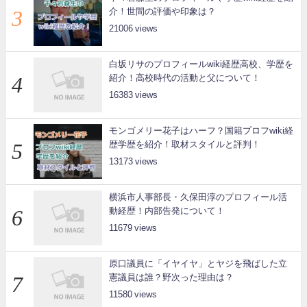
介！世間の評価や印象は？
21006
白坂リサのプロフィールwiki経歴高校、学歴を
紹介！高校時代の活動と父について！
16383
モンゴメリー花子はハーフ？国籍プロフwiki経
歴学歴を紹介！取材スタイルと評判！
13173
横浜市人事部長・久保田淳のプロフィール活
動経歴！内部告発について！
11679
原口議員に「イヤイヤ」とヤジを飛ばした立
憲議員は誰？野次った理由は？
11580