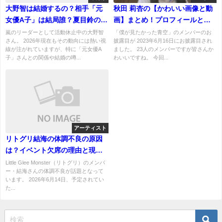
大野智は結婚するの？相手「元
秋田 莉杏の【かわいい画像と動
女優A子」は結局誰？夏目鈴の
画】まとめ！プロフィールと特
Wiki経歴・旦那・子供のデマを
技も！「JCミスコン2022」グラ
嵐のリーダーとして活動休止中の大野智
「僕が見たかった青空」のメンバーのお
さん。 2026年現在もその動向には熱い視
披露目が 2023年6月16日にお披露目され
完全整理！
ンプリに輝いていた。
線が注がれていますが、特に「元女優A
ました。 23人のメンバーですが皆さんか
子」さんとの関係や結婚の噂...
わいいですね。 今回...
アーティスト
リトグリ結海の体調不良の原因
は？イベント欠席の理由と現在
の状況をわかりやすく解説
Little Glee Monster（リトグリ）のメンバ
ー・結海さんの体調不良が話題となって
います。 2026年6月14日、予定されてい
た...