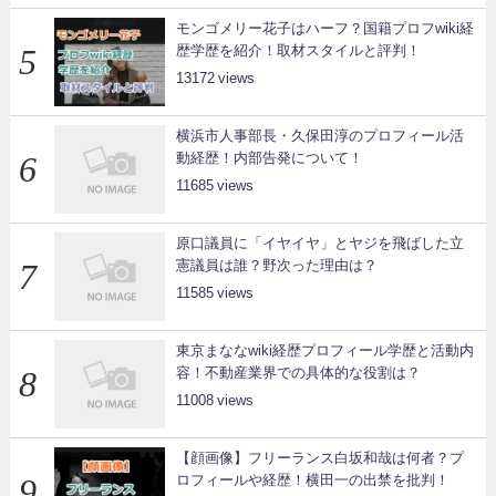
モンゴメリー花子はハーフ？国籍プロフwiki経
歴学歴を紹介！取材スタイルと評判！
13172
横浜市人事部長・久保田淳のプロフィール活
動経歴！内部告発について！
11685
原口議員に「イヤイヤ」とヤジを飛ばした立
憲議員は誰？野次った理由は？
11585
東京まななwiki経歴プロフィール学歴と活動内
容！不動産業界での具体的な役割は？
11008
【顔画像】フリーランス白坂和哉は何者？プ
ロフィールや経歴！横田一の出禁を批判！