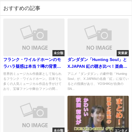
おすすめの記事
未分類
実業家
フランク・ワイルドホーンのモ
ダンダダン「Hunting Soul」と
ラハラ疑惑は本当？噂の背景を
X.JAPAN 紅の聴き比べ！楽曲騒
調査
動を謝罪！
世界的ミュージカル作曲家として知られ
アニメ『ダンダダン』の劇中歌「Hunting
るフランク・ワイルドホーン。日本でも
Soul」が、X JAPANの名曲「紅」に似てい
多くの人気ミュージカル作品を手がけて
るとの指摘があり、 YOSHIKIが自身の
おり、宝塚ファンや舞台ファンの間...
SN...
未分類
エンタメ