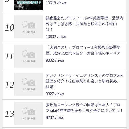
10618
鍋倉雅之のプロフィールwiki経歴学歴、活動内
容は？しばき隊、共産党と検索される理由
は？
10602
「犬飼このり」プロフィール年齢Wiki経歴学
歴、政党と政策を紹介！舞台俳優のキャリア
9832
アレクサンドラ・イェグリンスカのプロフwiki
経歴を紹介！松山恭助と出会いと馴れ初め、
結婚！
9327
参政党ローレンス綾子の国籍は日本人？プロ
フwiki経歴学歴を紹介！夫や子供についても！
9232