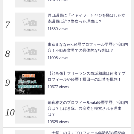
原口議員に「イヤイヤ」とヤジを飛ばした立
憲議員は誰？野次った理由は？
11580
東京まななwiki経歴プロフィール学歴と活動内
容！不動産業界での具体的な役割は？
11008
【顔画像】フリーランス白坂和哉は何者？プ
ロフィールや経歴！横田一の出禁を批判！
10677
鍋倉雅之のプロフィールwiki経歴学歴、活動内
容は？しばき隊、共産党と検索される理由
は？
10529
「犬飼このり」プロフィール年齢Wiki経歴学