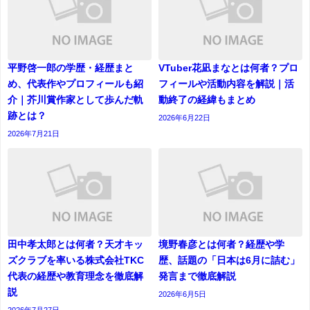
平野啓一郎の学歴・経歴まと
VTuber花凪まなとは何者？プロ
め、代表作やプロフィールも紹
フィールや活動内容を解説｜活
介｜芥川賞作家として歩んだ軌
動終了の経緯もまとめ
跡とは？
2026年6月22日
2026年7月21日
田中孝太郎とは何者？天才キッ
境野春彦とは何者？経歴や学
ズクラブを率いる株式会社TKC
歴、話題の「日本は6月に詰む」
代表の経歴や教育理念を徹底解
発言まで徹底解説
説
2026年6月5日