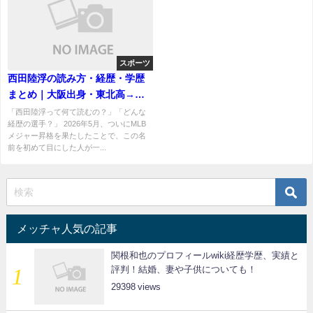
スポーツ
西田陸浮の読み方・経歴・学歴
まとめ｜大阪出身・東北高→オ
レゴン大→MLB昇格の全軌跡
「西田陸浮って何て読むの？」「どんな
経歴の選手？」 2026年5月、ついにMLB
メジャー昇格を果たしたことで、この名
前を初めて目にした人が一...
メッチャ人気の記事
関根和也のプロフィールwiki経歴学歴、実績と
評判！結婚、妻や子供についても！
29398