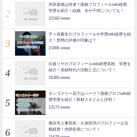
井田菜穂は何者？国籍プロフィールwiki経歴、
学歴を紹介！結婚、夫や子供についても！
22160
千々岩森生のプロフィールや学歴wiki経歴を紹
介！世間の評価や印象は？
21006
白坂リサのプロフィールwiki経歴高校、学歴を
紹介！高校時代の活動と父について！
16383
モンゴメリー花子はハーフ？国籍プロフwiki経
歴学歴を紹介！取材スタイルと評判！
13173
横浜市人事部長・久保田淳のプロフィール活
動経歴！内部告発について！
11679