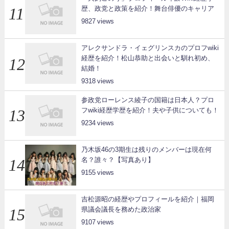
歴、政党と政策を紹介！舞台俳優のキャリア
9827
アレクサンドラ・イェグリンスカのプロフwiki
経歴を紹介！松山恭助と出会いと馴れ初め、
結婚！
9318
参政党ローレンス綾子の国籍は日本人？プロ
フwiki経歴学歴を紹介！夫や子供についても！
9234
乃木坂46の3期生は残りのメンバーは現在何
名？誰々？【写真あり】
9155
吉松源昭の経歴やプロフィールを紹介｜福岡
県議会議長を務めた政治家
9107