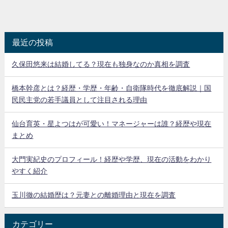
最近の投稿
久保田悠来は結婚してる？現在も独身なのか真相を調査
橋本幹彦とは？経歴・学歴・年齢・自衛隊時代を徹底解説｜国
民民主党の若手議員として注目される理由
仙台育英・星よつはが可愛い！マネージャーは誰？経歴や現在
まとめ
大門実紀史のプロフィール！経歴や学歴、現在の活動をわかり
やすく紹介
玉川徹の結婚歴は？元妻との離婚理由と現在を調査
カテゴリー