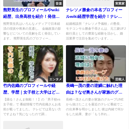
音楽
実業家
熊野英生のプロフィールやwiki
ナレソメ勝倉の本名プロフィー
経歴、出身高校を紹介！発信す
ルwiki経歴学歴を紹介！ナレソ
るメディアは？
メ予備校の評判と旦那について
熊野英生氏はいろんなメディアで日本経
結婚相談所「ナレソメ予備校」の塾長、
済の現状や将来の見通し、 金融政策の影
モテコンサル勝倉千尋さんは、元三菱UFJ
も！
響などについての見解を広く発信してい
銀行員としての豊富な経験を活かし、婚
ます。 熊野英生氏のプロフィー...
活業界で注目を集めています。...
エンタメ
芸能人
竹内佐織のプロフィールや経
長嶋一茂の妻の逆鱗に触れた理
歴、学歴｜女子校と大学はど
由は？なぜ奥さんが家族のグル
こ？現在は何してる人？踊るさ
ープLINEから抜けた？
【踊る！さんま御殿！！】の「男子校vs
長嶋一茂さんの妻が家族のグループLINE
女子校」で 番組情報で竹内佐織さんお名
から抜けたことを最近のテレビ番組でこ
んま御殿に出演
前が載ってました。 テレビでは見ない方
の出来事を明かしました 彼は内緒で何か
ですよね？気になったので調...
をした結果、妻が「もう外れ...