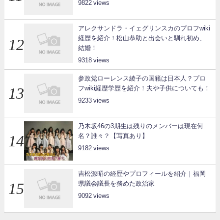
9822
アレクサンドラ・イェグリンスカのプロフwiki
経歴を紹介！松山恭助と出会いと馴れ初め、
結婚！
9318
参政党ローレンス綾子の国籍は日本人？プロ
フwiki経歴学歴を紹介！夫や子供についても！
9233
乃木坂46の3期生は残りのメンバーは現在何
名？誰々？【写真あり】
9182
吉松源昭の経歴やプロフィールを紹介｜福岡
県議会議長を務めた政治家
9092