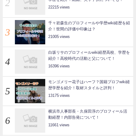
22215
千々岩森生のプロフィールや学歴wiki経歴を紹
介！世間の評価や印象は？
21005
白坂リサのプロフィールwiki経歴高校、学歴を
紹介！高校時代の活動と父について！
16396
モンゴメリー花子はハーフ？国籍プロフwiki経
歴学歴を紹介！取材スタイルと評判！
13175
横浜市人事部長・久保田淳のプロフィール活
動経歴！内部告発について！
11661