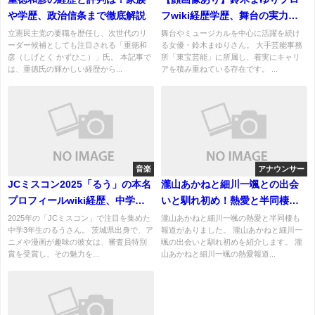
や学歴、政治信条まで徹底解説
フwiki経歴学歴、舞台の実力派
女優の人物像まとめ
立憲民主党の要職を歴任し、次世代のリ
舞台やミュージカルを中心に活躍を続け
ーダー候補としても注目される「重徳和
る女優・鈴木まゆりさん。 大手芸能事務
彦（しげとく かずひこ）」氏。 本記事で
所「東宝芸能」に所属し、着実にキャリ
は、重徳氏の輝かしい経歴から...
アを積み重ねている存在です。 ...
音楽
アナウンサー
JCミスコン2025「るう」の本名
瀧山あかねと細川一颯との出会
プロフィールwiki経歴、中学校
いと馴れ初め！熱愛と半同棲が
どこ？コンテスト参加の動機と
発覚も認める！
2025年の「JCミスコン」で注目を集めた
瀧山あかねと細川一颯の熱愛と半同棲も
中学3年生のるうさん。 茨城県出身で、ア
報道がありました。 瀧山あかねと細川一
成果！
ニメや漫画が趣味の彼女は、審査員特別
颯の出会いと馴れ初めを紹介します。 瀧
賞を受賞し、その魅力を...
山あかねと細川一颯の熱愛報道...