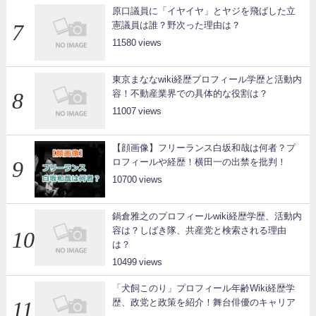
原口議員に「イヤイヤ」とヤジを飛ばした立
憲議員は誰？野次った理由は？
11580
東京まななwiki経歴プロフィール学歴と活動内
容！不動産業界での具体的な役割は？
11007
【顔画像】フリーランス白坂和哉は何者？プ
ロフィールや経歴！横田一の出禁を批判！
10700
鍋倉雅之のプロフィールwiki経歴学歴、活動内
容は？しばき隊、共産党と検索される理由
は？
10499
「犬飼このり」プロフィール年齢Wiki経歴学
歴、政党と政策を紹介！舞台俳優のキャリア