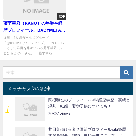
歌手
藤平華乃（KANO）の年齢や経
歴プロフィール、BABYMETAL
との関係まで徹底解説！
近年、4人組ガールズグループ
「@onefive（ワンファイブ）」のメンバ
ーとして注目を集めている藤平華乃（ふ
じひら かの）さん。 「藤平華乃...
メッチャ人気の記事
関根和也のプロフィールwiki経歴学歴、実績と
評判！結婚、妻や子供についても！
29397
井田菜穂は何者？国籍プロフィールwiki経歴、
学歴を紹介！結婚、夫や子供についても！