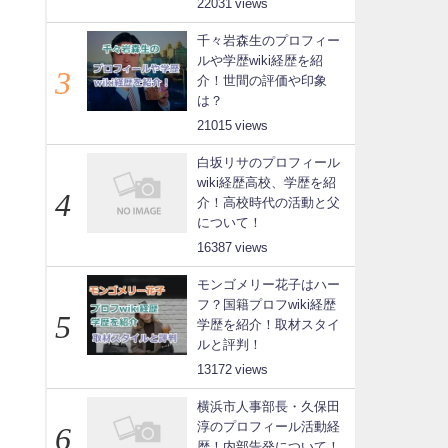
22031
千々岩森生のプロフィー
ルや学歴wiki経歴を紹
介！世間の評価や印象
は？
21015
白坂リサのプロフィール
wiki経歴高校、学歴を紹
介！高校時代の活動と父
について！
16387
モンゴメリー花子はハー
フ？国籍プロフwiki経歴
学歴を紹介！取材スタイ
ルと評判！
13172
横浜市人事部長・久保田
淳のプロフィール活動経
歴！内部告発について！