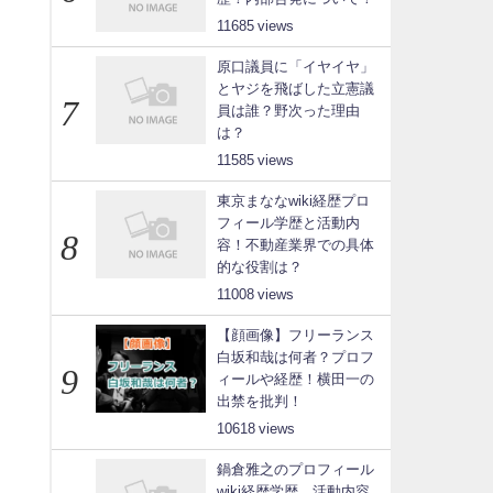
11685
原口議員に「イヤイヤ」
とヤジを飛ばした立憲議
員は誰？野次った理由
は？
11585
東京まななwiki経歴プロ
フィール学歴と活動内
容！不動産業界での具体
的な役割は？
11008
【顔画像】フリーランス
白坂和哉は何者？プロフ
ィールや経歴！横田一の
出禁を批判！
10618
鍋倉雅之のプロフィール
wiki経歴学歴、活動内容