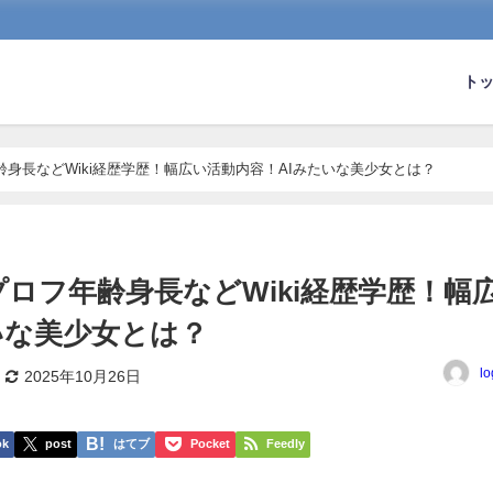
ト
身長などWiki経歴学歴！幅広い活動内容！AIみたいな美少女とは？
ロフ年齢身長などWiki経歴学歴！幅
いな美少女とは？
lo
2025年10月26日
ok
post
はてブ
Pocket
Feedly