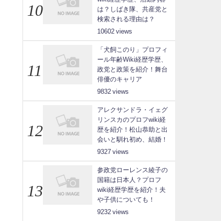
は？しばき隊、共産党と
検索される理由は？
10602
「犬飼このり」プロフィ
ール年齢Wiki経歴学歴、
政党と政策を紹介！舞台
俳優のキャリア
9832
アレクサンドラ・イェグ
リンスカのプロフwiki経
歴を紹介！松山恭助と出
会いと馴れ初め、結婚！
9327
参政党ローレンス綾子の
国籍は日本人？プロフ
wiki経歴学歴を紹介！夫
や子供についても！
9232