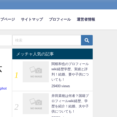
ップページ
サイトマップ
プロフィール
運営者情報
メッチャ人気の記事
関根和也のプロフィール
広
wiki経歴学歴、実績と評
判！結婚、妻や子供につ
いても！
29400
gihot
井田菜穂は何者？国籍プ
ロフィールwiki経歴、学
歴を紹介！結婚、夫や子
供についても！