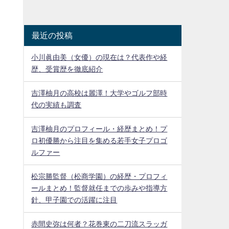
最近の投稿
小川眞由美（女優）の現在は？代表作や経
歴、受賞歴を徹底紹介
吉澤柚月の高校は麗澤！大学やゴルフ部時
代の実績も調査
吉澤柚月のプロフィール・経歴まとめ！プ
ロ初優勝から注目を集める若手女子プロゴ
ルファー
松宗勝監督（松商学園）の経歴・プロフィ
ールまとめ！監督就任までの歩みや指導方
針、甲子園での活躍に注目
赤間史弥は何者？花巻東の二刀流スラッガ