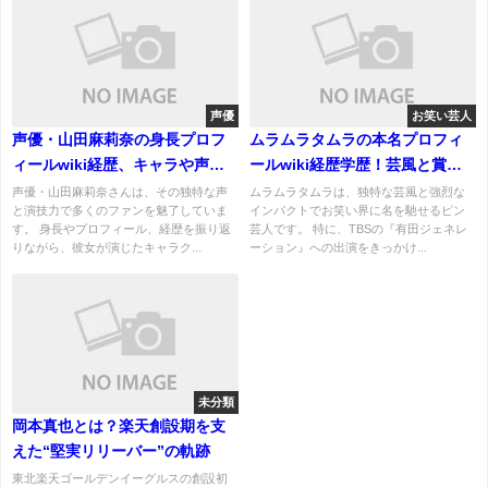
声優
お笑い芸人
声優・山田麻莉奈の身長プロフ
ムラムラタムラの本名プロフィ
ィールwiki経歴、キャラや声の
ールwiki経歴学歴！芸風と賞レ
特徴は？梶原岳人と結婚
ース戦歴も紹介！
声優・山田麻莉奈さんは、その独特な声
ムラムラタムラは、独特な芸風と強烈な
と演技力で多くのファンを魅了していま
インパクトでお笑い界に名を馳せるピン
す。 身長やプロフィール、経歴を振り返
芸人です。 特に、TBSの『有田ジェネレ
りながら、彼女が演じたキャラク...
ーション』への出演をきっかけ...
未分類
岡本真也とは？楽天創設期を支
えた“堅実リリーバー”の軌跡
東北楽天ゴールデンイーグルスの創設初