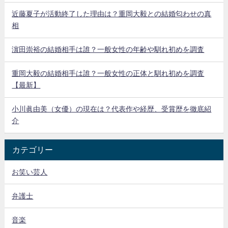
近藤夏子が活動終了した理由は？重岡大毅との結婚匂わせの真
相
濵田崇裕の結婚相手は誰？一般女性の年齢や馴れ初めを調査
重岡大毅の結婚相手は誰？一般女性の正体と馴れ初めを調査
【最新】
小川眞由美（女優）の現在は？代表作や経歴、受賞歴を徹底紹
介
カテゴリー
お笑い芸人
弁護士
音楽