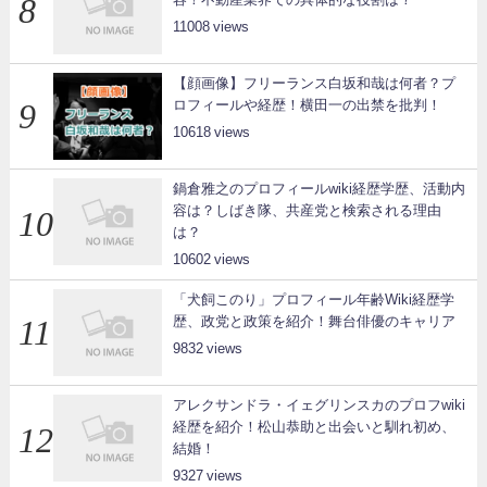
11008
【顔画像】フリーランス白坂和哉は何者？プ
ロフィールや経歴！横田一の出禁を批判！
10618
鍋倉雅之のプロフィールwiki経歴学歴、活動内
容は？しばき隊、共産党と検索される理由
は？
10602
「犬飼このり」プロフィール年齢Wiki経歴学
歴、政党と政策を紹介！舞台俳優のキャリア
9832
アレクサンドラ・イェグリンスカのプロフwiki
経歴を紹介！松山恭助と出会いと馴れ初め、
結婚！
9327