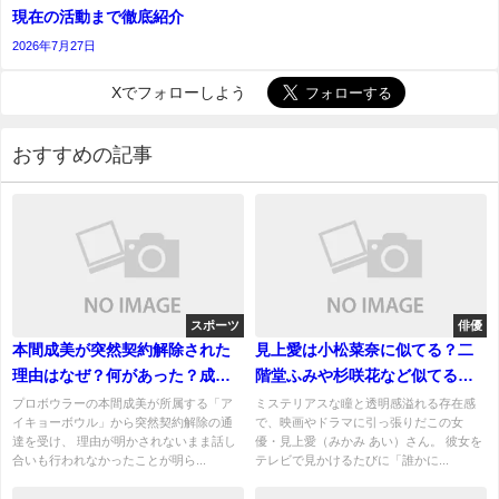
現在の活動まで徹底紹介
2026年7月27日
Xでフォローしよう
おすすめの記事
スポーツ
俳優
本間成美が突然契約解除された
見上愛は小松菜奈に似てる？二
理由はなぜ？何があった？成績
階堂ふみや杉咲花など似てる人
の不信が続いたから？
を画像比較
プロボウラーの本間成美が所属する「ア
ミステリアスな瞳と透明感溢れる存在感
イキョーボウル」から突然契約解除の通
で、映画やドラマに引っ張りだこの女
達を受け、 理由が明かされないまま話し
優・見上愛（みかみ あい）さん。 彼女を
合いも行われなかったことが明ら...
テレビで見かけるたびに「誰かに...