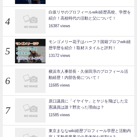
白坂リサのプロフィールwiki経歴高校、学歴を
紹介！高校時代の活動と父について！
16387
モンゴメリー花子はハーフ？国籍プロフwiki経
歴学歴を紹介！取材スタイルと評判！
13172
横浜市人事部長・久保田淳のプロフィール活
動経歴！内部告発について！
11685
原口議員に「イヤイヤ」とヤジを飛ばした立
憲議員は誰？野次った理由は？
11585
東京まななwiki経歴プロフィール学歴と活動内
容！不動産業界での具体的な役割は？