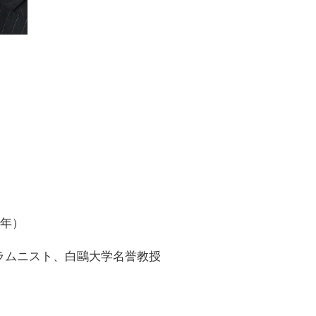
）
3年）
コラムニスト、白鷗大学名誉教授