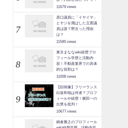
11679
原口議員に「イヤイヤ」
とヤジを飛ばした立憲議
員は誰？野次った理由
は？
11580
東京まななwiki経歴プロ
フィール学歴と活動内
容！不動産業界での具体
的な役割は？
11008
【顔画像】フリーランス
白坂和哉は何者？プロフ
ィールや経歴！横田一の
出禁を批判！
10677
鍋倉雅之のプロフィール
wiki経歴学歴、活動内容