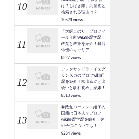
は？しばき隊、共産党と
検索される理由は？
10529
「犬飼このり」プロフィ
ール年齢Wiki経歴学歴、
政党と政策を紹介！舞台
俳優のキャリア
9827
アレクサンドラ・イェグ
リンスカのプロフwiki経
歴を紹介！松山恭助と出
会いと馴れ初め、結婚！
9318
参政党ローレンス綾子の
国籍は日本人？プロフ
wiki経歴学歴を紹介！夫
や子供についても！
9234