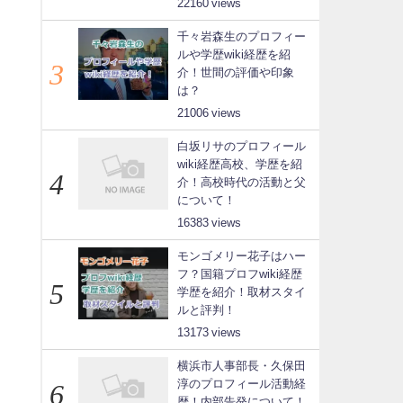
22160
千々岩森生のプロフィー
ルや学歴wiki経歴を紹
介！世間の評価や印象
は？
21006
白坂リサのプロフィール
wiki経歴高校、学歴を紹
介！高校時代の活動と父
について！
16383
モンゴメリー花子はハー
フ？国籍プロフwiki経歴
学歴を紹介！取材スタイ
ルと評判！
13173
横浜市人事部長・久保田
淳のプロフィール活動経
歴！内部告発について！