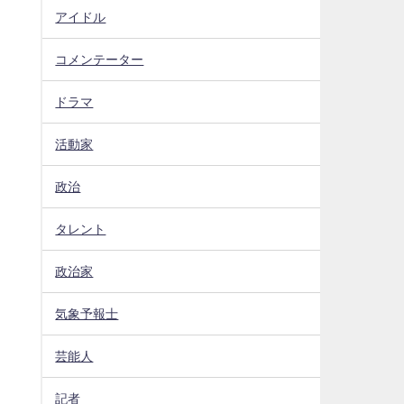
アイドル
に
コメンテーター
ドラマ
活動家
政治
タレント
政治家
気象予報士
芸能人
記者