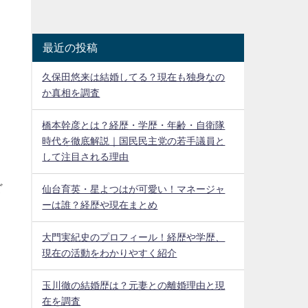
最近の投稿
久保田悠来は結婚してる？現在も独身なの
か真相を調査
橋本幹彦とは？経歴・学歴・年齢・自衛隊
時代を徹底解説｜国民民主党の若手議員と
して注目される理由
ど
仙台育英・星よつはが可愛い！マネージャ
ーは誰？経歴や現在まとめ
大門実紀史のプロフィール！経歴や学歴、
現在の活動をわかりやすく紹介
玉川徹の結婚歴は？元妻との離婚理由と現
在を調査