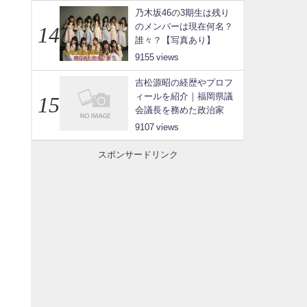
乃木坂46の3期生は残り
のメンバーは現在何名？
誰々？【写真あり】
9155
吉松源昭の経歴やプロフ
ィールを紹介｜福岡県議
会議長を務めた政治家
9107
スポンサードリンク