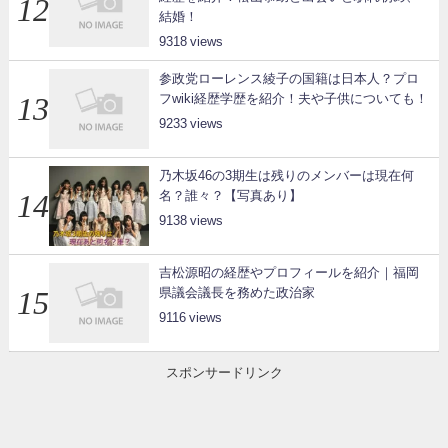
結婚！
9318
参政党ローレンス綾子の国籍は日本人？プロ
フwiki経歴学歴を紹介！夫や子供についても！
9233
乃木坂46の3期生は残りのメンバーは現在何
名？誰々？【写真あり】
9138
吉松源昭の経歴やプロフィールを紹介｜福岡
県議会議長を務めた政治家
9116
スポンサードリンク