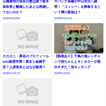
石橋貴明の現在の妻は誰？鈴木
サバンナ高橋が中山功太へ謝
保奈美と離婚したあとは再婚し
罪！「コッシー」を降板すると
てないのか？
いう噂の真相は？
2025年6月29日
2026年5月11日
カカロニ・栗谷のプロフィール
【動画あり】千鳥の鬼レンチャ
wiki経歴学歴！彼女と結婚予
ンで池ちゃんとキンタローが面
定？上原亜衣とはなぜ破局？
白すぎた！池キンタッグ
2025年11月1日
2025年1月6日