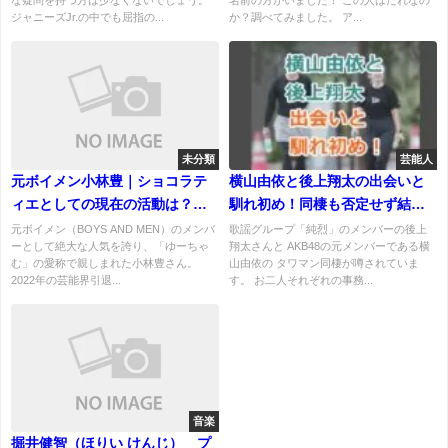
な疑問を持つ方は少なくないでしょう。
名前の方がいました！ この人はだれなの
ジャニーズJr.の中でも屈指の...
か？調べてみました。 ア...
未分類
芸能人
元ボイメン小林豊｜ショコラテ
横山由依と後上翔太の出会いと
ィエとしての現在の活動は？お
馴れ初め！同棲も否定せず結婚
店はどこ？
も秒読みか？
元ボイメン（BOYS AND MEN）のメンバ
歌謡グループ「純烈」のメンバーの後上
ーとして絶大な人気を誇り、「ゆーちゃ
翔太さんと AKB48の元メンバーである横
む」の愛称で親しまれた小林豊さん。
山由依の タワマン同棲が噂されていま
2022年の芸能界引退...
す。 お二人それぞれの事務...
音楽
掘井健智（ほりい けんじ） プ