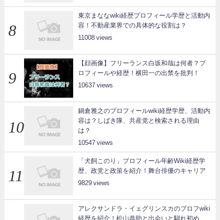
東京まななwiki経歴プロフィール学歴と活動内
容！不動産業界での具体的な役割は？
11008
【顔画像】フリーランス白坂和哉は何者？プ
ロフィールや経歴！横田一の出禁を批判！
10637
鍋倉雅之のプロフィールwiki経歴学歴、活動内
容は？しばき隊、共産党と検索される理由
は？
10547
「犬飼このり」プロフィール年齢Wiki経歴学
歴、政党と政策を紹介！舞台俳優のキャリア
9829
アレクサンドラ・イェグリンスカのプロフwiki
経歴を紹介！松山恭助と出会いと馴れ初め、