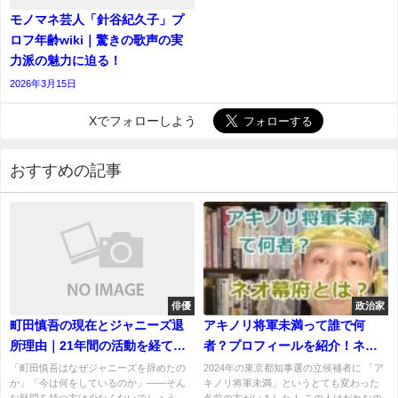
モノマネ芸人「針谷紀久子」プ
ロフ年齢wiki｜驚きの歌声の実
力派の魅力に迫る！
2026年3月15日
Xでフォローしよう
おすすめの記事
俳優
政治家
町田慎吾の現在とジャニーズ退
アキノリ将軍未満って誰で何
所理由｜21年間の活動を経てフ
者？プロフィールを紹介！ネオ
リーで輝く俳優の軌跡
幕府とは？ヤバい感じの童貞思
「町田慎吾はなぜジャニーズを辞めたの
2024年の東京都知事選の立候補者に 「ア
か」「今は何をしているのか」――そん
キノリ将軍未満」というとても変わった
想家？