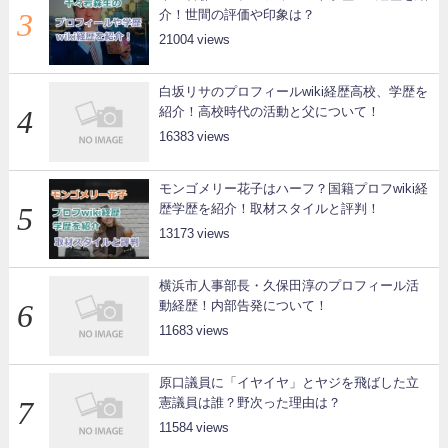
介！世間の評価や印象は？
21004
白坂リサのプロフィールwiki経歴高校、学歴を
紹介！高校時代の活動と父について！
16383
モンゴメリー花子はハーフ？国籍プロフwiki経
歴学歴を紹介！取材スタイルと評判！
13173
横浜市人事部長・久保田淳のプロフィール活
動経歴！内部告発について！
11683
原口議員に「イヤイヤ」とヤジを飛ばした立
憲議員は誰？野次った理由は？
11584