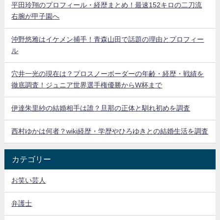
平田玲翔のプロフィール・経歴まとめ！最速152キロの二刀流
右腕が甲子園へ
沖野悠雅はイケメン捕手！青森山田で話題の理由とプロフィー
ル
穴井一光の現在は？プロスノーボーダーの年齢・経歴・戦績を
徹底調査！ジュニア世界選手権優勝からW杯まで
伊達朱里紗の結婚相手は誰？旦那の正体と馴れ初めを調査
西村ゆかは何者？wiki経歴・学歴やひろゆきとの結婚生活を調査
カテゴリー
お笑い芸人
弁護士