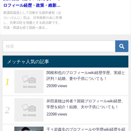
ロフィール経歴・政策・維新の
会での立ち位置を解説
衆議院議員として活動する掘井健智（ほ
りい けんじ）氏は、日本維新の会に所属
し、兵庫10区を地盤とする政治家です。
市議・県議を経て国政へ進出...
メッチャ人気の記事
関根和也のプロフィールwiki経歴学歴、実績と
評判！結婚、妻や子供についても！
29399
井田菜穂は何者？国籍プロフィールwiki経歴、
学歴を紹介！結婚、夫や子供についても！
22098
千々岩森生のプロフィールや学歴wiki経歴を紹