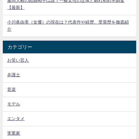
重岡大毅の結婚相手は誰？一般女性の正体と馴れ初めを調査
【最新】
小川眞由美（女優）の現在は？代表作や経歴、受賞歴を徹底紹
介
カテゴリー
お笑い芸人
弁護士
音楽
モデル
エンタメ
実業家