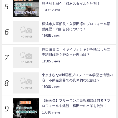
歴学歴を紹介！取材スタイルと評判！
13172
横浜市人事部長・久保田淳のプロフィール活
動経歴！内部告発について！
11685
原口議員に「イヤイヤ」とヤジを飛ばした立
憲議員は誰？野次った理由は？
11585
東京まななwiki経歴プロフィール学歴と活動内
容！不動産業界での具体的な役割は？
11008
【顔画像】フリーランス白坂和哉は何者？プ
ロフィールや経歴！横田一の出禁を批判！
10618