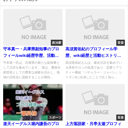
政治家
音楽
守本真一・兵庫県副知事のプロ
高須賀佑紀のプロフィール学
フィールwiki経歴学歴、活動や
歴、wiki経歴と活動ヒストリ
人物像｜妻と子供についても
ー！結婚してる？
守本真一氏は、兵庫県の新たな副知事と
高須賀佑紀さんは、最近注目を集めてい
して注目を集めています。 彼は、農林水
る美容サロンの役員であり、恋愛リアリ
産部長としての豊富な経験を活かし、地
ティー番組『バチェラー・ジャパン』シ
域の活性化に貢献することが期待...
ーズン5に出演したことで広く知ら...
スポーツ
音楽
楽天イーグルス堀内謙吾のプロ
上方落語家・月亭太遊プロフィ