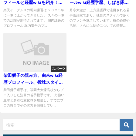
フィールと経歴wikiを紹介！一
ールwiki経歴学歴、しばき隊の
軍昇格で期待大！
活動や評判！結婚してる？
楽天イーグルスの堀内謙吾は ２０２５年
月亭太遊は、上方落語界で注目される若
に一軍に上がってきました。 久々の一軍
手落語家であり、独自のスタイルで多く
での活躍が期待されてます。 堀内謙吾の
のファンを魅了しています。彼の経歴や
プロフィール 堀内謙吾のプ...
活動、さらには結婚についての情報...
スポーツ
柴田獅子の読み方、由来wiki経
歴プロフィール、投球スタイル
を紹介！父親の影響も！
柴田獅子選手は、福岡大大濠高校からプ
ロ入りした注目の若手投手です。 力強い
直球と多彩な変化球を駆使し、すでにプ
ロの舞台でその実力を発揮してい...