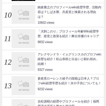
鍋倉雅之のプロフィールwiki経歴学歴、活動内
容は？しばき隊、共産党と検索される理由
は？
10602
「犬飼このり」プロフィール年齢Wiki経歴学
歴、政党と政策を紹介！舞台俳優のキャリア
9832
アレクサンドラ・イェグリンスカのプロフwiki
経歴を紹介！松山恭助と出会いと馴れ初め、
結婚！
9327
参政党ローレンス綾子の国籍は日本人？プロ
フwiki経歴学歴を紹介！夫や子供についても！
9232
吉松源昭の経歴やプロフィールを紹介｜福岡