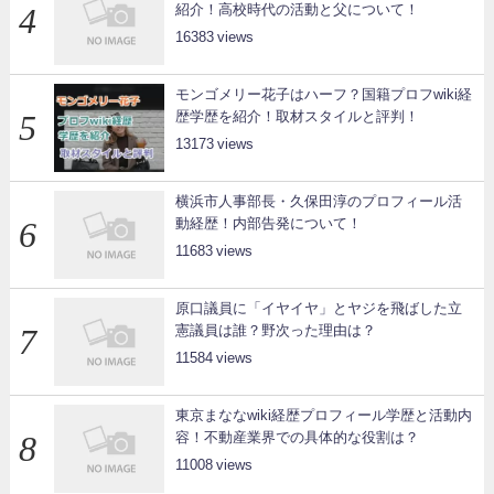
紹介！高校時代の活動と父について！
16383
モンゴメリー花子はハーフ？国籍プロフwiki経
歴学歴を紹介！取材スタイルと評判！
13173
横浜市人事部長・久保田淳のプロフィール活
動経歴！内部告発について！
11683
原口議員に「イヤイヤ」とヤジを飛ばした立
憲議員は誰？野次った理由は？
11584
東京まななwiki経歴プロフィール学歴と活動内
容！不動産業界での具体的な役割は？
11008