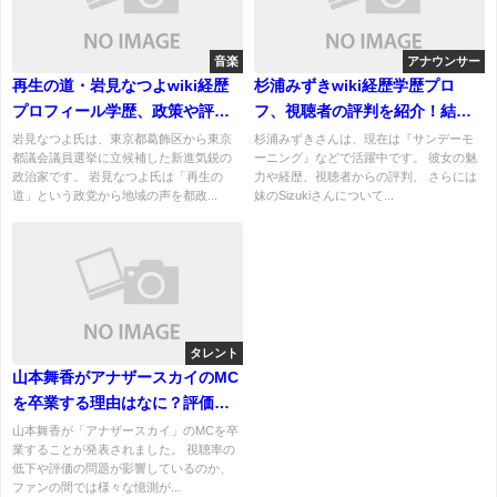
音楽
アナウンサー
再生の道・岩見なつよwiki経歴
杉浦みずきwiki経歴学歴プロ
プロフィール学歴、政策や評判
フ、視聴者の評判を紹介！結婚
を紹介！夫と子供についても！
してる？妹についても！
岩見なつよ氏は、東京都葛飾区から東京
杉浦みずきさんは、現在は『サンデーモ
都議会議員選挙に立候補した新進気鋭の
ーニング』などで活躍中です。 彼女の魅
政治家です。 岩見なつよ氏は「再生の
力や経歴、視聴者からの評判、 さらには
道」という政党から地域の声を都政...
妹のSizukiさんについて...
タレント
山本舞香がアナザースカイのMC
を卒業する理由はなに？評価低
く視聴率低下か？
山本舞香が「アナザースカイ」のMCを卒
業することが発表されました。 視聴率の
低下や評価の問題が影響しているのか、
ファンの間では様々な憶測が...