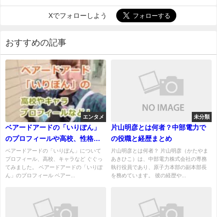
Xでフォローしよう
おすすめの記事
エンタメ
未分類
ベアードアードの「いりぽん」
片山明彦とは何者？中部電力で
のプロフィールや高校、性格
の役職と経歴まとめ
（キャラ）などをググってみ
ベアードアードの「いりぽん」について
片山明彦とは何者？ 片山明彦（かたやま
プロフィール、高校、キャラなど ぐぐっ
あきひこ）は、中部電力株式会社の専務
た！
てみました。 ベアードアードの「いりぽ
執行役員であり、原子力本部の副本部長
ん」のプロフィール ベアー...
を務めています。 彼の経歴や...