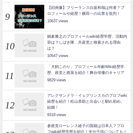
【顔画像】フリーランス白坂和哉は何者？プ
ロフィールや経歴！横田一の出禁を批判！
10637
鍋倉雅之のプロフィールwiki経歴学歴、活動内
容は？しばき隊、共産党と検索される理由
は？
10547
「犬飼このり」プロフィール年齢Wiki経歴学
歴、政党と政策を紹介！舞台俳優のキャリア
9829
アレクサンドラ・イェグリンスカのプロフwiki
経歴を紹介！松山恭助と出会いと馴れ初め、
結婚！
9318
参政党ローレンス綾子の国籍は日本人？プロ
フwiki経歴学歴を紹介！夫や子供についても！