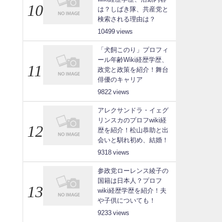
は？しばき隊、共産党と
検索される理由は？
10499
「犬飼このり」プロフィ
ール年齢Wiki経歴学歴、
政党と政策を紹介！舞台
俳優のキャリア
9822
アレクサンドラ・イェグ
リンスカのプロフwiki経
歴を紹介！松山恭助と出
会いと馴れ初め、結婚！
9318
参政党ローレンス綾子の
国籍は日本人？プロフ
wiki経歴学歴を紹介！夫
や子供についても！
9233