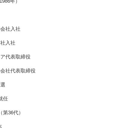
986年）
式会社入社
会社入社
ノリア代表取締役
株式会社代表取締役
当選
長就任
（第36代）
本