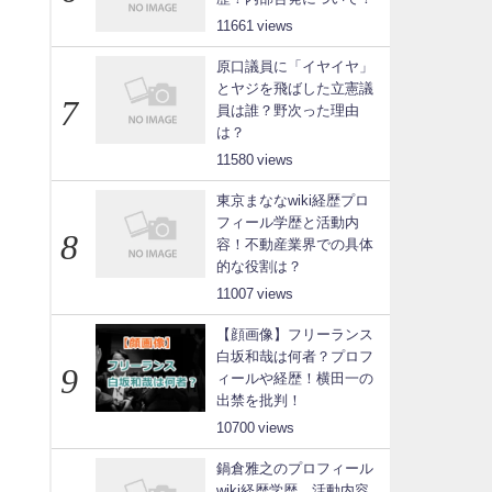
11661
原口議員に「イヤイヤ」
とヤジを飛ばした立憲議
員は誰？野次った理由
は？
11580
東京まななwiki経歴プロ
フィール学歴と活動内
容！不動産業界での具体
的な役割は？
11007
【顔画像】フリーランス
白坂和哉は何者？プロフ
ィールや経歴！横田一の
出禁を批判！
10700
鍋倉雅之のプロフィール
wiki経歴学歴、活動内容