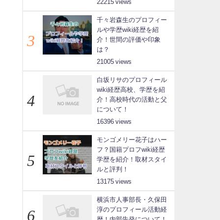
22215
千々岩森生のプロフィー
ルや学歴wiki経歴を紹
介！世間の評価や印象
は？
21005
白坂リサのプロフィール
wiki経歴高校、学歴を紹
介！高校時代の活動と父
について！
16396
モンゴメリー花子はハー
フ？国籍プロフwiki経歴
学歴を紹介！取材スタイ
ルと評判！
13175
横浜市人事部長・久保田
淳のプロフィール活動経
歴！内部告発について！