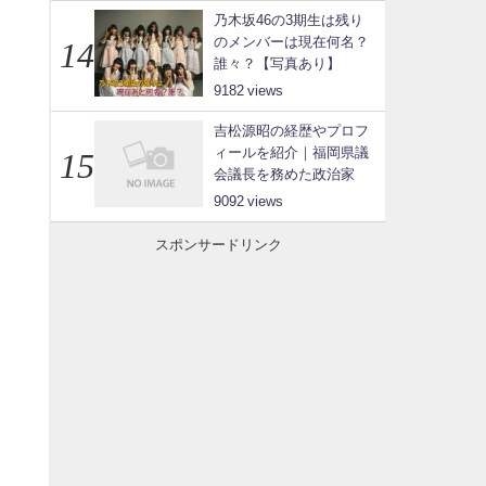
乃木坂46の3期生は残り
のメンバーは現在何名？
誰々？【写真あり】
9182
吉松源昭の経歴やプロフ
ィールを紹介｜福岡県議
会議長を務めた政治家
9092
スポンサードリンク