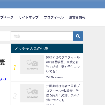
ップページ
サイトマップ
プロフィール
運営者情報
メッチャ人気の記事
関根和也のプロフィール
妻
wiki経歴学歴、実績と評
判！結婚、妻や子供につ
いても！
29397
gihot
井田菜穂は何者？国籍プ
ロフィールwiki経歴、学
歴を紹介！結婚、夫や子
供についても！