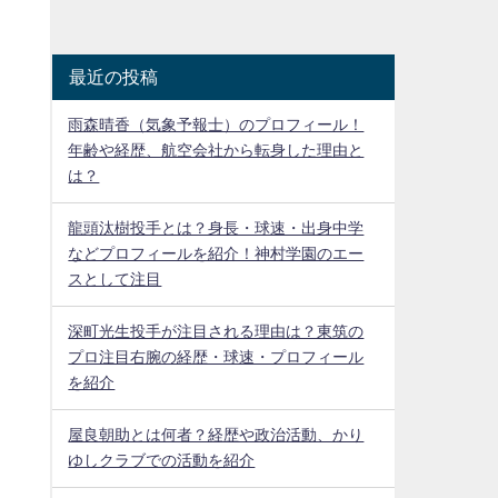
最近の投稿
雨森晴香（気象予報士）のプロフィール！
年齢や経歴、航空会社から転身した理由と
は？
龍頭汰樹投手とは？身長・球速・出身中学
などプロフィールを紹介！神村学園のエー
スとして注目
深町光生投手が注目される理由は？東筑の
プロ注目右腕の経歴・球速・プロフィール
を紹介
屋良朝助とは何者？経歴や政治活動、かり
ゆしクラブでの活動を紹介