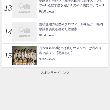
参政党ローレンス綾子の国籍は日本人？プロ
フwiki経歴学歴を紹介！夫や子供についても！
9230
吉松源昭の経歴やプロフィールを紹介｜福岡
県議会議長を務めた政治家
9134
乃木坂46の3期生は残りのメンバーは現在何
名？誰々？【写真あり】
9072
スポンサードリンク