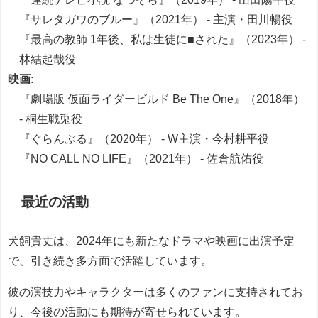
『サレタガワのブルー』（2021年） - 主演・田川暢役
『最高の教師 1年後、私は生徒に■された』（2023年） -
林結起哉役
映画
:
『劇場版 仮面ライダービルド Be The One』（2018年）
- 桐生戦兎役
『ぐらんぶる』（2020年） - W主演・今村耕平役
『NO CALL NO LIFE』（2021年） - 佐倉航佑役
最近の活動
犬飼貴丈は、2024年にも新たなドラマや映画に出演予定
で、引き続き多方面で活躍しています。
彼の演技力やキャラクターは多くのファンに支持されてお
り、今後の活動にも期待が寄せられています。