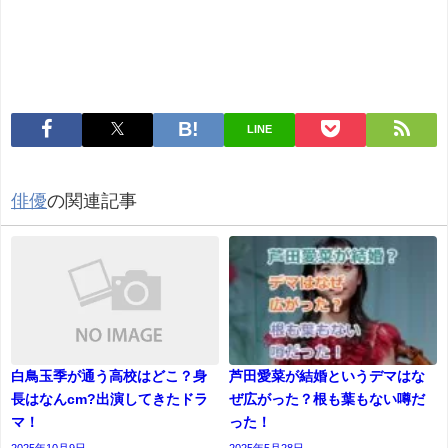
LINE
俳優
の関連記事
白鳥玉季が通う高校はどこ？身
芦田愛菜が結婚というデマはな
長はなんcm?出演してきたドラ
ぜ広がった？根も葉もない噂だ
マ！
った！
2025年10月9日
2025年5月28日