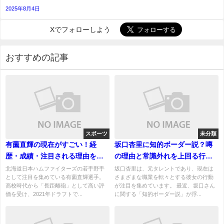
2025年8月4日
Xでフォローしよう
おすすめの記事
スポーツ
未分類
有薗直輝の現在がすごい！経
坂口杏里に知的ボーダー説？噂
歴・成績・注目される理由を徹
の理由と常識外れを上回る行動
底解説日本ハム期待の若手強打
の真相
北海道日本ハムファイターズの若手野手
坂口杏里は、元タレントであり、現在は
として注目を集めている有薗直輝選手。
さまざまな職業を転々とする彼女の行動
者
高校時代から「長距離砲」として高い評
が注目を集めています。 最近、坂口さん
価を受け、2021年ドラフトで...
に関する「知的ボーダー説」が浮...