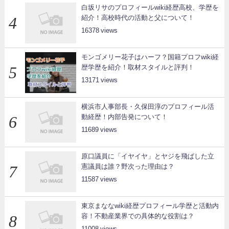
白坂リサのプロフィールwiki経歴高校、学歴を
紹介！高校時代の活動と父について！
16378
モンゴメリー花子はハーフ？国籍プロフwiki経
歴学歴を紹介！取材スタイルと評判！
13171
横浜市人事部長・久保田淳のプロフィール活
動経歴！内部告発について！
11689
原口議員に「イヤイヤ」とヤジを飛ばした立
憲議員は誰？野次った理由は？
11587
東京まななwiki経歴プロフィール学歴と活動内
容！不動産業界での具体的な役割は？
11008