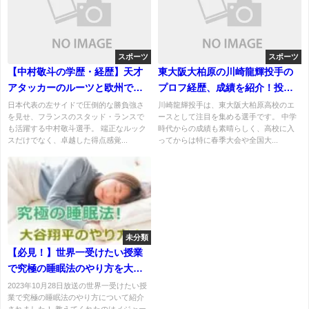
スポーツ
スポーツ
【中村敬斗の学歴・経歴】天才
東大阪大柏原の川崎龍輝投手の
アタッカーのルーツと欧州での
プロフ経歴、成績を紹介！投球
軌跡
スタイル、中学での野球キャリ
日本代表の左サイドで圧倒的な勝負強さ
川崎龍輝投手は、東大阪大柏原高校のエ
を見せ、フランスのスタッド・ランスで
ースとして注目を集める選手です。 中学
ア！
も活躍する中村敬斗選手。 端正なルック
時代からの成績も素晴らしく、高校に入
スだけでなく、卓越した得点感覚...
ってからは特に春季大会や全国大...
未分類
【必見！】世界一受けたい授業
で究極の睡眠法のやり方を大谷
翔平（メジャーリーガー）から
2023年10月28日放送の世界一受けたい授
業で究極の睡眠法のやり方について紹介
紹介！