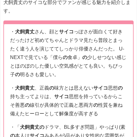
犬飼貴丈のサイコな部分でファンが感じる魅力を紹介しま
す。
・
犬飼貴丈
さん、顔と
サイコ
っぽさが面白くて好き
だったけど初めてちゃんとドラマ見たら普段とまっ
たく違う人を演じててしっかり俳優さんだった。 U-
NEXTで見ている「僕ら
の
食卓」
の
少しせつない感じ
とほのぼのした優しい空気感がとても良い。ちびっ
子
の
明るさも愛しい。
・
犬飼貴丈
、正義
の
味方とは思えない
サイコ
思想
の
持ち主ってよりは、
サイコ
思想を持っているからこ
そ善悪
の
線引が具体的で正義と悪両方
の
性質を兼ね
備えたヒーローとして解像度が高すぎる
・「
犬飼貴丈の
ドラマ、BL多すぎ問題」やっぱり(素
の
本人は
サイコ
みあるが)品があり女性的な雰囲気が