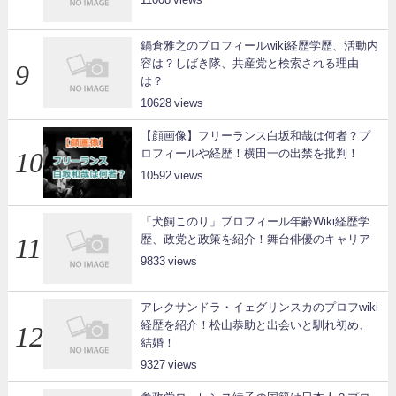
鍋倉雅之のプロフィールwiki経歴学歴、活動内
容は？しばき隊、共産党と検索される理由
は？
10628
【顔画像】フリーランス白坂和哉は何者？プ
ロフィールや経歴！横田一の出禁を批判！
10592
「犬飼このり」プロフィール年齢Wiki経歴学
歴、政党と政策を紹介！舞台俳優のキャリア
9833
アレクサンドラ・イェグリンスカのプロフwiki
経歴を紹介！松山恭助と出会いと馴れ初め、
結婚！
9327