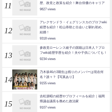
歴、政党と政策を紹介！舞台俳優のキャリア
9827
アレクサンドラ・イェグリンスカのプロフwiki
経歴を紹介！松山恭助と出会いと馴れ初め、
結婚！
9318
参政党ローレンス綾子の国籍は日本人？プロ
フwiki経歴学歴を紹介！夫や子供についても！
9234
乃木坂46の3期生は残りのメンバーは現在何
名？誰々？【写真あり】
9155
吉松源昭の経歴やプロフィールを紹介｜福岡
県議会議長を務めた政治家
9107