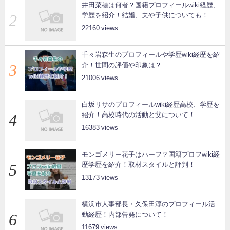
井田菜穂は何者？国籍プロフィールwiki経歴、
学歴を紹介！結婚、夫や子供についても！
22160
千々岩森生のプロフィールや学歴wiki経歴を紹
介！世間の評価や印象は？
21006
白坂リサのプロフィールwiki経歴高校、学歴を
紹介！高校時代の活動と父について！
16383
モンゴメリー花子はハーフ？国籍プロフwiki経
歴学歴を紹介！取材スタイルと評判！
13173
横浜市人事部長・久保田淳のプロフィール活
動経歴！内部告発について！
11679