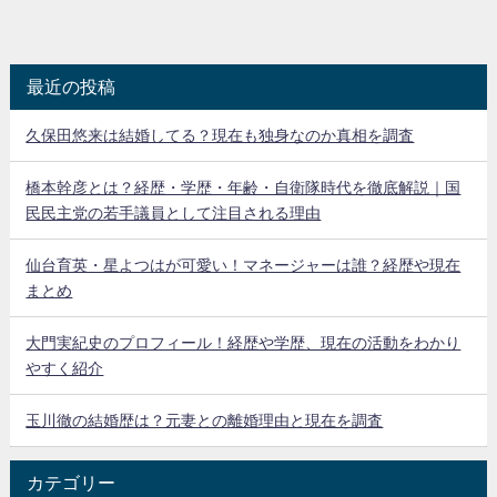
最近の投稿
久保田悠来は結婚してる？現在も独身なのか真相を調査
橋本幹彦とは？経歴・学歴・年齢・自衛隊時代を徹底解説｜国
民民主党の若手議員として注目される理由
仙台育英・星よつはが可愛い！マネージャーは誰？経歴や現在
まとめ
大門実紀史のプロフィール！経歴や学歴、現在の活動をわかり
やすく紹介
玉川徹の結婚歴は？元妻との離婚理由と現在を調査
カテゴリー