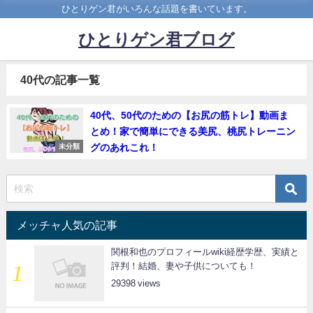
ひとりゲン君がいろんな話題を書いています。
ひとりゲン君ブログ
40代の記事一覧
40代、50代のための【お尻の筋トレ】動画ま
とめ！家で簡単にできる美尻、桃尻トレーニン
グのあれこれ！
未分類
メッチャ人気の記事
関根和也のプロフィールwiki経歴学歴、実績と
評判！結婚、妻や子供についても！
29398