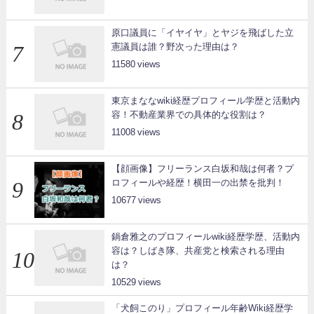
原口議員に「イヤイヤ」とヤジを飛ばした立
憲議員は誰？野次った理由は？
11580
東京まななwiki経歴プロフィール学歴と活動内
容！不動産業界での具体的な役割は？
11008
【顔画像】フリーランス白坂和哉は何者？プ
ロフィールや経歴！横田一の出禁を批判！
10677
鍋倉雅之のプロフィールwiki経歴学歴、活動内
容は？しばき隊、共産党と検索される理由
は？
10529
「犬飼このり」プロフィール年齢Wiki経歴学