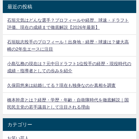
最近の投稿
石垣元気はどんな選手？プロフィールや経歴、球速・ドラフト
評価、現在の成績まで徹底解説【2026年最新】
石垣聡志投手のプロフィール！出身地・経歴・球速は？健大高
崎の2年生エースに注目
小島弘務の現在は？元中日ドラフト1位投手の経歴・現役時代の
成績・指導者としての歩みを紹介
久保田悠来は結婚してる？現在も独身なのか真相を調査
橋本幹彦とは？経歴・学歴・年齢・自衛隊時代を徹底解説｜国
民民主党の若手議員として注目される理由
カテゴリー
お笑い芸人