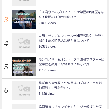
千々岩森生のプロフィールや学歴wiki経歴を紹
介！世間の評価や印象は？
21006
白坂リサのプロフィールwiki経歴高校、学歴を
紹介！高校時代の活動と父について！
16383
モンゴメリー花子はハーフ？国籍プロフwiki経
歴学歴を紹介！取材スタイルと評判！
13173
横浜市人事部長・久保田淳のプロフィール活
動経歴！内部告発について！
11679
原口議員に「イヤイヤ」とヤジを飛ばした立