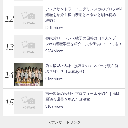
アレクサンドラ・イェグリンスカのプロフwiki
経歴を紹介！松山恭助と出会いと馴れ初め、
結婚！
9318
参政党ローレンス綾子の国籍は日本人？プロ
フwiki経歴学歴を紹介！夫や子供についても！
9234
乃木坂46の3期生は残りのメンバーは現在何
名？誰々？【写真あり】
9155
吉松源昭の経歴やプロフィールを紹介｜福岡
県議会議長を務めた政治家
9107
スポンサードリンク