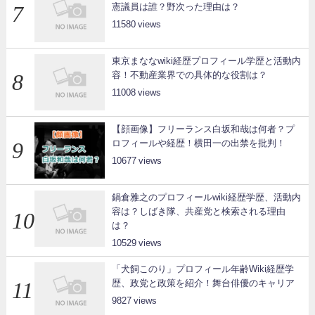
憲議員は誰？野次った理由は？
11580
東京まななwiki経歴プロフィール学歴と活動内
容！不動産業界での具体的な役割は？
11008
【顔画像】フリーランス白坂和哉は何者？プ
ロフィールや経歴！横田一の出禁を批判！
10677
鍋倉雅之のプロフィールwiki経歴学歴、活動内
容は？しばき隊、共産党と検索される理由
は？
10529
「犬飼このり」プロフィール年齢Wiki経歴学
歴、政党と政策を紹介！舞台俳優のキャリア
9827