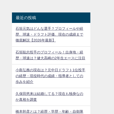
最近の投稿
石垣元気はどんな選手？プロフィールや経
歴、球速・ドラフト評価、現在の成績まで
徹底解説【2026年最新】
石垣聡志投手のプロフィール！出身地・経
歴・球速は？健大高崎の2年生エースに注目
小島弘務の現在は？元中日ドラフト1位投手
の経歴・現役時代の成績・指導者としての
歩みを紹介
久保田悠来は結婚してる？現在も独身なの
か真相を調査
橋本幹彦とは？経歴・学歴・年齢・自衛隊