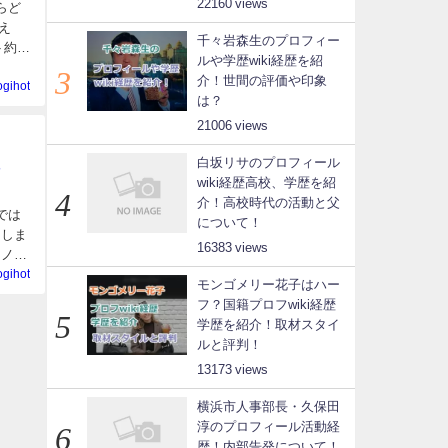
22160
らど
え
千々岩森生のプロフィー
ト約
ルや学歴wiki経歴を紹
介！世間の評価や印象
ogihot
は？
21006
白坂リサのプロフィール
wiki経歴高校、学歴を紹
介！高校時代の活動と父
では
について！
えしま
16383
ケノン
ogihot
モンゴメリー花子はハー
フ？国籍プロフwiki経歴
学歴を紹介！取材スタイ
ルと評判！
13173
横浜市人事部長・久保田
淳のプロフィール活動経
歴！内部告発について！