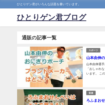
ひとりゲン君がいろんな話題を書いています。
ひとりゲン君ブログ
通販の記事一覧
スポーツ
山本由伸の
山本由伸選手
「おしゃれな
います。 こ
ーチが話題に
音楽
ろふまおせ