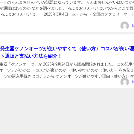
ートのろふまおせんべいが話題になっています。 ろふまおせんべいはいつか
か通販はあるのか などを調べました。 ろふまおせんべいはいつからどこで買
 ろふまおせんべいは、 ・2025年3月4日（火）から ・全国のファミリーマー
舗で販売される予定です。 また、 ・オン...
l
発生器ケノンオーツが使いやすくて（使い方）コスパが良い理
ト通販と支払い方法を紹介！
生器「ケノンオーツ」が 2023年9月24日から販売開始されました。 この記事
オーツ」がいかに ・コスパが良いのか ・使いやすいのか（使い方） をお伝
オーツの購入手続きはコチラから ケノンオーツが使いやすい理由（使い方） 
できる 家庭用酸素発生器です。 ...
l