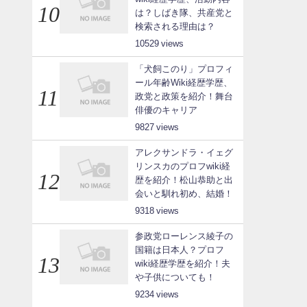
は？しばき隊、共産党と
検索される理由は？
10529
「犬飼このり」プロフィ
ール年齢Wiki経歴学歴、
政党と政策を紹介！舞台
俳優のキャリア
9827
アレクサンドラ・イェグ
リンスカのプロフwiki経
歴を紹介！松山恭助と出
会いと馴れ初め、結婚！
9318
参政党ローレンス綾子の
国籍は日本人？プロフ
wiki経歴学歴を紹介！夫
や子供についても！
9234