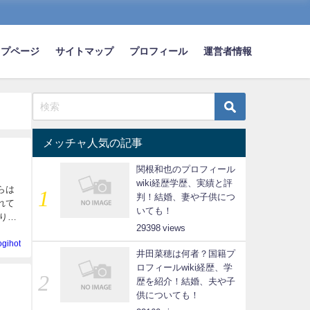
ップページ
サイトマップ
プロフィール
運営者情報
メッチャ人気の記事
関根和也のプロフィール
wiki経歴学歴、実績と評
らは
判！結婚、妻や子供につ
れて
いても！
りポ
29398
ogihot
井田菜穂は何者？国籍プ
ロフィールwiki経歴、学
歴を紹介！結婚、夫や子
供についても！