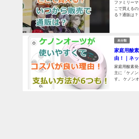
ファミリーマ
こで買えるの
る？通販は？
16,200店
未分類
家庭用酸素
由！｜ネッ
家庭用酸素発
主に「ケノン
す。 ケノン
オーツは自宅で