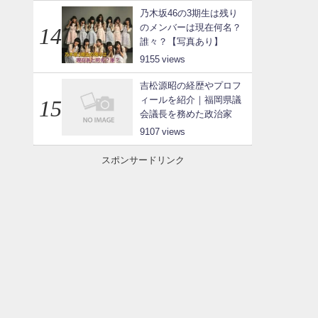
乃木坂46の3期生は残り
のメンバーは現在何名？
誰々？【写真あり】
9155
吉松源昭の経歴やプロフ
ィールを紹介｜福岡県議
会議長を務めた政治家
9107
スポンサードリンク