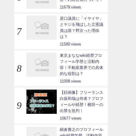
11679
原口議員に「イヤイヤ」
とヤジを飛ばした立憲議
員は誰？野次った理由
は？
11580
東京まななwiki経歴プロ
フィール学歴と活動内
容！不動産業界での具体
的な役割は？
11008
【顔画像】フリーランス
白坂和哉は何者？プロフ
ィールや経歴！横田一の
出禁を批判！
10677
鍋倉雅之のプロフィール
wiki経歴学歴、活動内容