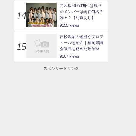
乃木坂46の3期生は残り
のメンバーは現在何名？
誰々？【写真あり】
9155
吉松源昭の経歴やプロフ
ィールを紹介｜福岡県議
会議長を務めた政治家
9107
スポンサードリンク