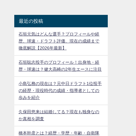
最近の投稿
石垣元気はどんな選手？プロフィールや経
歴、球速・ドラフト評価、現在の成績まで
徹底解説【2026年最新】
石垣聡志投手のプロフィール！出身地・経
歴・球速は？健大高崎の2年生エースに注目
小島弘務の現在は？元中日ドラフト1位投手
の経歴・現役時代の成績・指導者としての
歩みを紹介
久保田悠来は結婚してる？現在も独身なの
か真相を調査
橋本幹彦とは？経歴・学歴・年齢・自衛隊