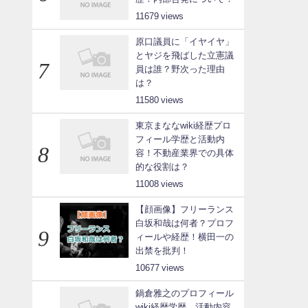
11679
原口議員に「イヤイヤ」
とヤジを飛ばした立憲議
員は誰？野次った理由
は？
11580
東京まななwiki経歴プロ
フィール学歴と活動内
容！不動産業界での具体
的な役割は？
11008
【顔画像】フリーランス
白坂和哉は何者？プロフ
ィールや経歴！横田一の
出禁を批判！
10677
鍋倉雅之のプロフィール
wiki経歴学歴、活動内容