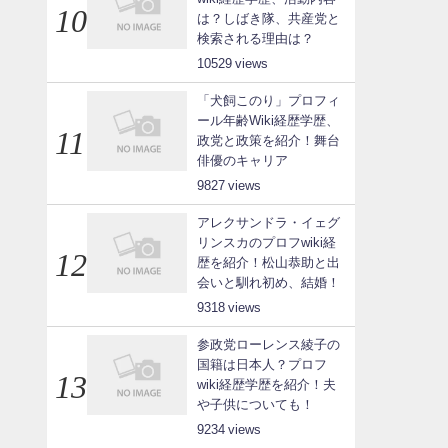
は？しばき隊、共産党と
検索される理由は？
10529
「犬飼このり」プロフィ
ール年齢Wiki経歴学歴、
政党と政策を紹介！舞台
俳優のキャリア
9827
アレクサンドラ・イェグ
リンスカのプロフwiki経
歴を紹介！松山恭助と出
会いと馴れ初め、結婚！
9318
参政党ローレンス綾子の
国籍は日本人？プロフ
wiki経歴学歴を紹介！夫
や子供についても！
9234