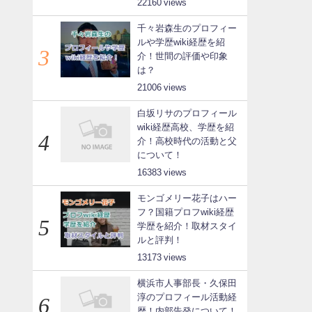
22160
千々岩森生のプロフィー
ルや学歴wiki経歴を紹
介！世間の評価や印象
は？
21006
白坂リサのプロフィール
wiki経歴高校、学歴を紹
介！高校時代の活動と父
について！
16383
モンゴメリー花子はハー
フ？国籍プロフwiki経歴
学歴を紹介！取材スタイ
ルと評判！
13173
横浜市人事部長・久保田
淳のプロフィール活動経
歴！内部告発について！