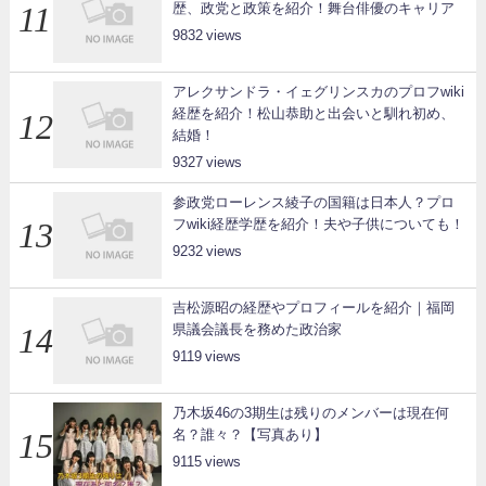
歴、政党と政策を紹介！舞台俳優のキャリア
9832
アレクサンドラ・イェグリンスカのプロフwiki
経歴を紹介！松山恭助と出会いと馴れ初め、
結婚！
9327
参政党ローレンス綾子の国籍は日本人？プロ
フwiki経歴学歴を紹介！夫や子供についても！
9232
吉松源昭の経歴やプロフィールを紹介｜福岡
県議会議長を務めた政治家
9119
乃木坂46の3期生は残りのメンバーは現在何
名？誰々？【写真あり】
9115