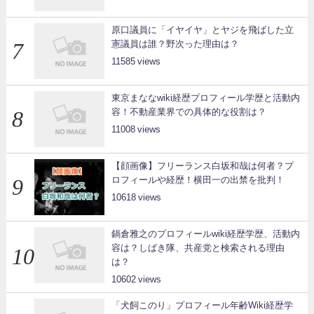
原口議員に「イヤイヤ」とヤジを飛ばした立
憲議員は誰？野次った理由は？
11585
東京まななwiki経歴プロフィール学歴と活動内
容！不動産業界での具体的な役割は？
11008
【顔画像】フリーランス白坂和哉は何者？プ
ロフィールや経歴！横田一の出禁を批判！
10618
鍋倉雅之のプロフィールwiki経歴学歴、活動内
容は？しばき隊、共産党と検索される理由
は？
10602
「犬飼このり」プロフィール年齢Wiki経歴学