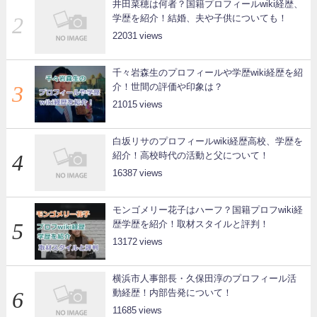
井田菜穂は何者？国籍プロフィールwiki経歴、
学歴を紹介！結婚、夫や子供についても！
22031
千々岩森生のプロフィールや学歴wiki経歴を紹
介！世間の評価や印象は？
21015
白坂リサのプロフィールwiki経歴高校、学歴を
紹介！高校時代の活動と父について！
16387
モンゴメリー花子はハーフ？国籍プロフwiki経
歴学歴を紹介！取材スタイルと評判！
13172
横浜市人事部長・久保田淳のプロフィール活
動経歴！内部告発について！
11685