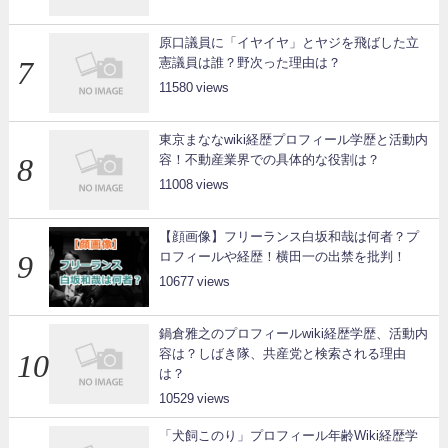
原口議員に「イヤイヤ」とヤジを飛ばした立
憲議員は誰？野次った理由は？
11580
東京まななwiki経歴プロフィール学歴と活動内
容！不動産業界での具体的な役割は？
11008
【顔画像】フリーランス白坂和哉は何者？プ
ロフィールや経歴！横田一の出禁を批判！
10677
鍋倉雅之のプロフィールwiki経歴学歴、活動内
容は？しばき隊、共産党と検索される理由
は？
10529
「犬飼このり」プロフィール年齢Wiki経歴学