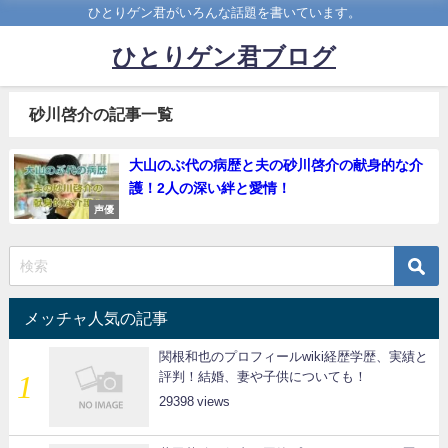
ひとりゲン君がいろんな話題を書いています。
ひとりゲン君ブログ
砂川啓介の記事一覧
大山のぶ代の病歴と夫の砂川啓介の献身的な介
護！2人の深い絆と愛情！
声優
メッチャ人気の記事
関根和也のプロフィールwiki経歴学歴、実績と
評判！結婚、妻や子供についても！
29398