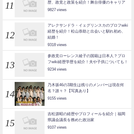
歴、政党と政策を紹介！舞台俳優のキャリア
9827
アレクサンドラ・イェグリンスカのプロフwiki
経歴を紹介！松山恭助と出会いと馴れ初め、
結婚！
9318
参政党ローレンス綾子の国籍は日本人？プロ
フwiki経歴学歴を紹介！夫や子供についても！
9234
乃木坂46の3期生は残りのメンバーは現在何
名？誰々？【写真あり】
9155
吉松源昭の経歴やプロフィールを紹介｜福岡
県議会議長を務めた政治家
9107