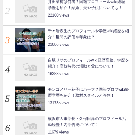
井田菜穂は何者？国籍プロフィールwiki経歴、
学歴を紹介！結婚、夫や子供についても！
22160
千々岩森生のプロフィールや学歴wiki経歴を紹
介！世間の評価や印象は？
21006
白坂リサのプロフィールwiki経歴高校、学歴を
紹介！高校時代の活動と父について！
16383
モンゴメリー花子はハーフ？国籍プロフwiki経
歴学歴を紹介！取材スタイルと評判！
13173
横浜市人事部長・久保田淳のプロフィール活
動経歴！内部告発について！
11679