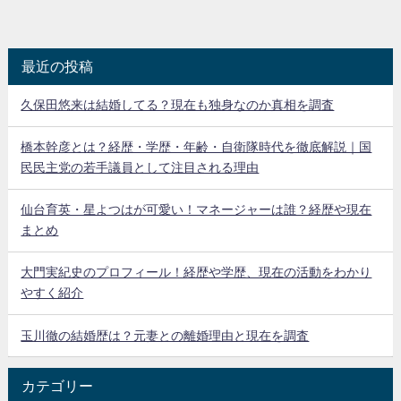
最近の投稿
久保田悠来は結婚してる？現在も独身なのか真相を調査
橋本幹彦とは？経歴・学歴・年齢・自衛隊時代を徹底解説｜国
民民主党の若手議員として注目される理由
仙台育英・星よつはが可愛い！マネージャーは誰？経歴や現在
まとめ
大門実紀史のプロフィール！経歴や学歴、現在の活動をわかり
やすく紹介
玉川徹の結婚歴は？元妻との離婚理由と現在を調査
カテゴリー