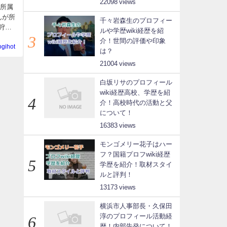
22098
の所属
んが所
千々岩森生のプロフィー
狩野
ルや学歴wiki経歴を紹
介！世間の評価や印象
ogihot
は？
21004
白坂リサのプロフィール
wiki経歴高校、学歴を紹
介！高校時代の活動と父
について！
16383
モンゴメリー花子はハー
フ？国籍プロフwiki経歴
学歴を紹介！取材スタイ
ルと評判！
13173
横浜市人事部長・久保田
淳のプロフィール活動経
歴！内部告発について！