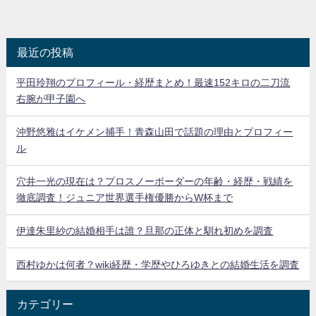
最近の投稿
平田玲翔のプロフィール・経歴まとめ！最速152キロの二刀流
右腕が甲子園へ
沖野悠雅はイケメン捕手！青森山田で話題の理由とプロフィー
ル
穴井一光の現在は？プロスノーボーダーの年齢・経歴・戦績を
徹底調査！ジュニア世界選手権優勝からW杯まで
伊達朱里紗の結婚相手は誰？旦那の正体と馴れ初めを調査
西村ゆかは何者？wiki経歴・学歴やひろゆきとの結婚生活を調査
カテゴリー