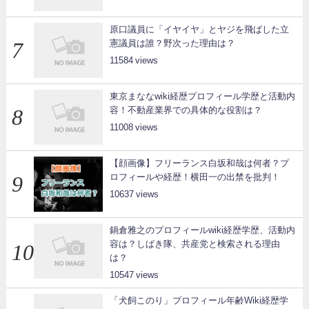
原口議員に「イヤイヤ」とヤジを飛ばした立
憲議員は誰？野次った理由は？
11584
東京まななwiki経歴プロフィール学歴と活動内
容！不動産業界での具体的な役割は？
11008
【顔画像】フリーランス白坂和哉は何者？プ
ロフィールや経歴！横田一の出禁を批判！
10637
鍋倉雅之のプロフィールwiki経歴学歴、活動内
容は？しばき隊、共産党と検索される理由
は？
10547
「犬飼このり」プロフィール年齢Wiki経歴学