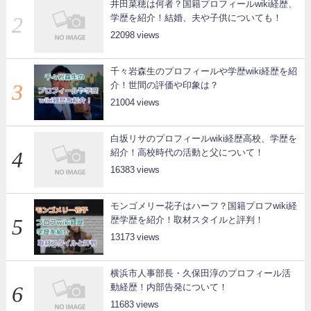
井田菜穂は何者？国籍プロフィールwiki経歴、
学歴を紹介！結婚、夫や子供についても！
22098
千々岩森生のプロフィールや学歴wiki経歴を紹
介！世間の評価や印象は？
21004
白坂リサのプロフィールwiki経歴高校、学歴を
紹介！高校時代の活動と父について！
16383
モンゴメリー花子はハーフ？国籍プロフwiki経
歴学歴を紹介！取材スタイルと評判！
13173
横浜市人事部長・久保田淳のプロフィール活
動経歴！内部告発について！
11683