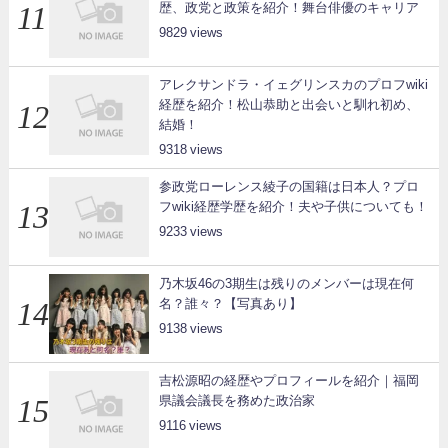
歴、政党と政策を紹介！舞台俳優のキャリア
9829
アレクサンドラ・イェグリンスカのプロフwiki
経歴を紹介！松山恭助と出会いと馴れ初め、
結婚！
9318
参政党ローレンス綾子の国籍は日本人？プロ
フwiki経歴学歴を紹介！夫や子供についても！
9233
乃木坂46の3期生は残りのメンバーは現在何
名？誰々？【写真あり】
9138
吉松源昭の経歴やプロフィールを紹介｜福岡
県議会議長を務めた政治家
9116