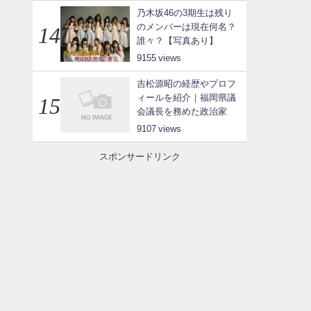
乃木坂46の3期生は残り
のメンバーは現在何名？
誰々？【写真あり】
9155
吉松源昭の経歴やプロフ
ィールを紹介｜福岡県議
会議長を務めた政治家
9107
スポンサードリンク