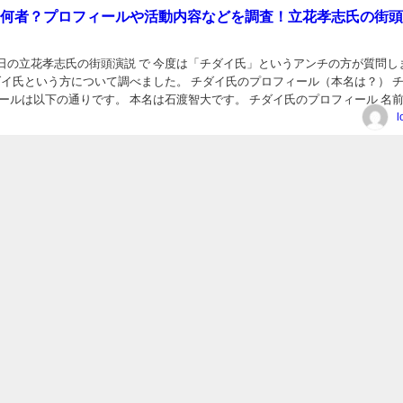
何者？プロフィールや活動内容などを調査！立花孝志氏の街頭
月13日の立花孝志氏の街頭演説 で 今度は「チダイ氏」というアンチの方が質問し
ダイ氏という方について調べました。 チダイ氏のプロフィール（本名は？） 
ールは以下の通りです。 本名は石渡智大です。 チダイ氏のプロフィール 名前:
たともひろ） 生年月日: 19...
l