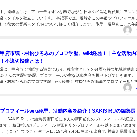
手、遠峰あこは、アコーディオンを奏でながら 日本の民謡を現代風にアレン
楽スタイルを確立しています。 本記事では、遠峰あこの年齢やプロフィール
して彼女の音楽スタイルについて詳しく紹介します。 歌手「遠峰あこ」の年
i経歴学歴 名前: 遠峰 あこ（とおみね あこ）...
l
甲府市議・村松ひろみのプロフ学歴、wiki経歴！｜主な活動内
！不適切投稿とは！
議は、甲府市で活躍する議員であり、教育者としての経歴を持つ地域活動家
ろみさんの学歴や経歴、プロフィールや主な活動内容を掘り下げていきます。 
議・村松ひろみのプロフ学歴、wiki経歴！ 村松ひろみ市議のプロフィールと
情報をまとめました。 名前: 村松 裕美（む...
l
プロフィールwiki経歴、活動内容を紹介！SAKISIRUの編集長
「SAKISIRU」の編集長 新田哲史さんの新田哲史のプロフィールwiki経歴、
ます！ 新田哲史のプロフィール 新田哲史のプロフィールを以下にまとめます
：（にった てつじ） 生年月日: 1975年7月6日生まれ 出身地: 神奈川県横浜市 