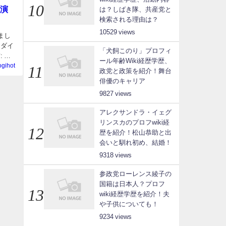
演
は？しばき隊、共産党と
検索される理由は？
10529
まし
チダイ
「犬飼このり」プロフィ
 石
ール年齢Wiki経歴学歴、
ogihot
政党と政策を紹介！舞台
俳優のキャリア
9827
アレクサンドラ・イェグ
リンスカのプロフwiki経
歴を紹介！松山恭助と出
会いと馴れ初め、結婚！
9318
参政党ローレンス綾子の
国籍は日本人？プロフ
wiki経歴学歴を紹介！夫
や子供についても！
9234