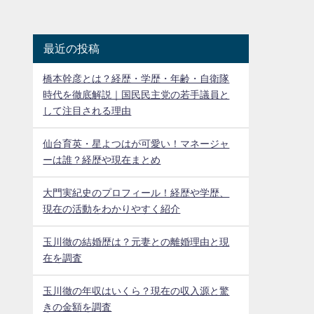
最近の投稿
橋本幹彦とは？経歴・学歴・年齢・自衛隊
時代を徹底解説｜国民民主党の若手議員と
して注目される理由
仙台育英・星よつはが可愛い！マネージャ
ーは誰？経歴や現在まとめ
大門実紀史のプロフィール！経歴や学歴、
現在の活動をわかりやすく紹介
玉川徹の結婚歴は？元妻との離婚理由と現
在を調査
玉川徹の年収はいくら？現在の収入源と驚
きの金額を調査