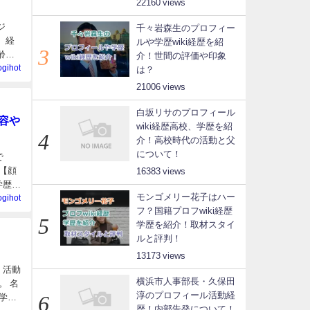
22160
ジ
千々岩森生のプロフィー
、経
ルや学歴wiki経歴を紹
齢プ
介！世間の評価や印象
ogihot
は？
21006
白坂リサのプロフィール
容や
wiki経歴高校、学歴を紹
介！高校時代の活動と父
について！
で
【顔
16383
学歴に
モンゴメリー花子はハー
ogihot
フ？国籍プロフwiki経歴
学歴を紹介！取材スタイ
ルと評判！
13173
 活動
横浜市人事部長・久保田
。 名
淳のプロフィール活動経
学歴:
歴！内部告発について！