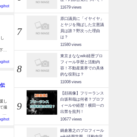
ogihot
11679
原口議員に「イヤイヤ」
とヤジを飛ばした立憲議
員は誰？野次った理由
は？
まし
11580
以下に
東京まななwiki経歴プロ
フィール学歴と活動内
ogihot
容！不動産業界での具体
的な役割は？
11008
伝
【顔画像】フリーランス
白坂和哉は何者？プロフ
援し
ィールや経歴！横田一の
て撮
出禁を批判！
、選
10677
ogihot
鍋倉雅之のプロフィール
wiki経歴学歴、活動内容