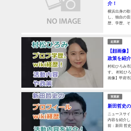
介！
横浜出身の歌
し、独自の音
歴、学歴、そ
ロフィールwik
起業家
【顔画像】
政策を紹介
村松ひろみ市
す。 村松ひ
画像】甲府市
ついて、以下の
実業家
新田哲史の
ニュースサイト
内容を紹介し
前：新田 哲史