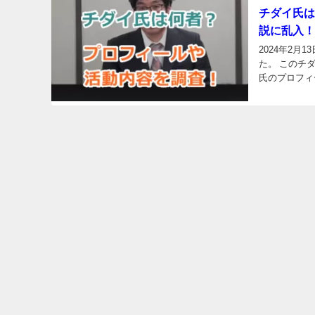
チダイ氏は
説に乱入！
2024年2
た。 このチ
氏のプロフィ
渡智大（いしわ