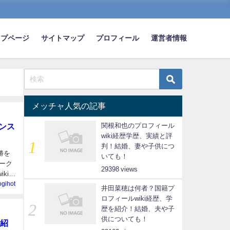
ップページ
サイトマップ
プロフィール
運営者情報
メッチャ人気の記事
ンス
関根和也のプロフィール
wiki経歴学歴、実績と評
判！結婚、妻や子供につ
勝を
いても！
ーク
29398
ki経
ogihot
井田菜穂は何者？国籍プ
ロフィールwiki経歴、学
歴を紹介！結婚、夫や子
供についても！
紹