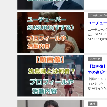
早稲田大学法学
ユーチューバー
ユーチュー
ユーチューバ
た。 SUS
SUSURU(
紹介します ユ
スポーツ
【顔画像】
での違反行
中国のインフ
ていました。
影を行ったた
手の成績にも
政治