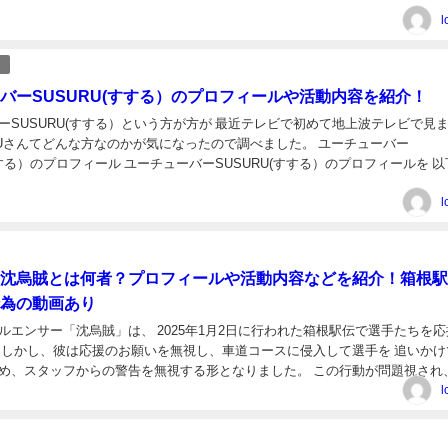
部卒業 ...
l
バーSUSURU(すする）のプロフィールや活動内容を紹介！
ーSUSURU(すする）という方が方が 最近テレビで初めて地上波テレビで見
URUさんてどんな方なのかが気になったので調べました。 ユーチューバー
すする）のプロフィール ユーチューバーSUSURU(すする）のプロフィールを 
ーチューバーSUSURU(すする）の...
l
沈烏賊とは何者？プロフィールや活動内容などを紹介！箱根駅
為の動画あり
ルエンサー「沈烏賊」は、 2025年1月2日に行われた箱根駅伝で選手たちを応
 しかし、彼は応援のお願いを無視し、車道コースに侵入して選手を 追いかけ
め、スタッフからの警告を無視する形となりました。 この行動が問題視され
影響を与えたとの報告があります。 【顔画像...
l