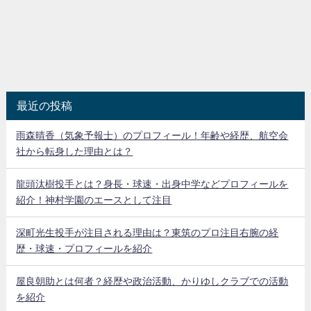
最近の投稿
雨森晴香（気象予報士）のプロフィール！年齢や経歴、航空会
社から転身した理由とは？
龍頭汰樹投手とは？身長・球速・出身中学などプロフィールを
紹介！神村学園のエースとして注目
深町光生投手が注目される理由は？東筑のプロ注目右腕の経
歴・球速・プロフィールを紹介
屋良朝助とは何者？経歴や政治活動、かりゆしクラブでの活動
を紹介