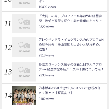
は？
10499
「犬飼このり」プロフィール年齢Wiki経歴学
歴、政党と政策を紹介！舞台俳優のキャリア
9822
アレクサンドラ・イェグリンスカのプロフwiki
経歴を紹介！松山恭助と出会いと馴れ初め、
結婚！
9318
参政党ローレンス綾子の国籍は日本人？プロ
フwiki経歴学歴を紹介！夫や子供についても！
9233
乃木坂46の3期生は残りのメンバーは現在何
名？誰々？【写真あり】
9182