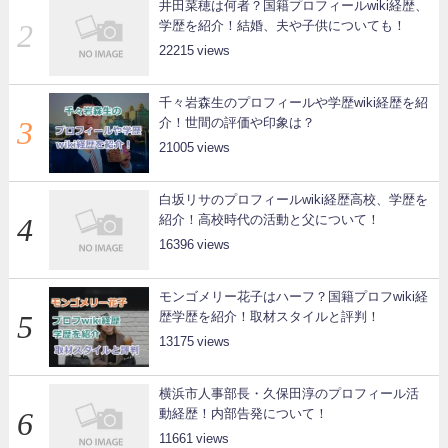
井田菜穂は何者？国籍プロフィールwiki経歴、
学歴を紹介！結婚、夫や子供についても！
22215
千々岩森生のプロフィールや学歴wiki経歴を紹
介！世間の評価や印象は？
21005
白坂リサのプロフィールwiki経歴高校、学歴を
紹介！高校時代の活動と父について！
16396
モンゴメリー花子はハーフ？国籍プロフwiki経
歴学歴を紹介！取材スタイルと評判！
13175
横浜市人事部長・久保田淳のプロフィール活
動経歴！内部告発について！
11661