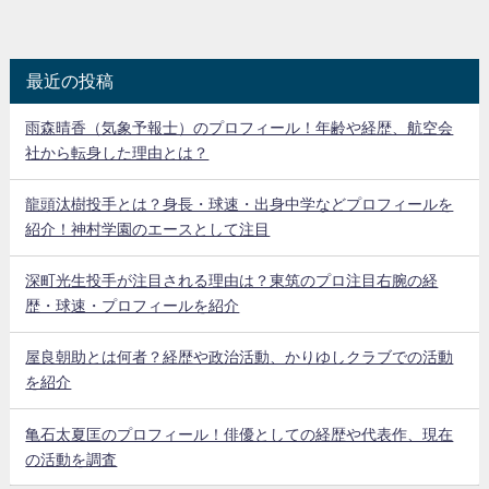
最近の投稿
雨森晴香（気象予報士）のプロフィール！年齢や経歴、航空会
社から転身した理由とは？
龍頭汰樹投手とは？身長・球速・出身中学などプロフィールを
紹介！神村学園のエースとして注目
深町光生投手が注目される理由は？東筑のプロ注目右腕の経
歴・球速・プロフィールを紹介
屋良朝助とは何者？経歴や政治活動、かりゆしクラブでの活動
を紹介
亀石太夏匡のプロフィール！俳優としての経歴や代表作、現在
の活動を調査