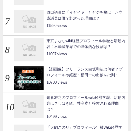
原口議員に「イヤイヤ」とヤジを飛ばした立
憲議員は誰？野次った理由は？
11580
東京まななwiki経歴プロフィール学歴と活動内
容！不動産業界での具体的な役割は？
11007
【顔画像】フリーランス白坂和哉は何者？プ
ロフィールや経歴！横田一の出禁を批判！
10700
鍋倉雅之のプロフィールwiki経歴学歴、活動内
容は？しばき隊、共産党と検索される理由
は？
10499
「犬飼このり」プロフィール年齢Wiki経歴学