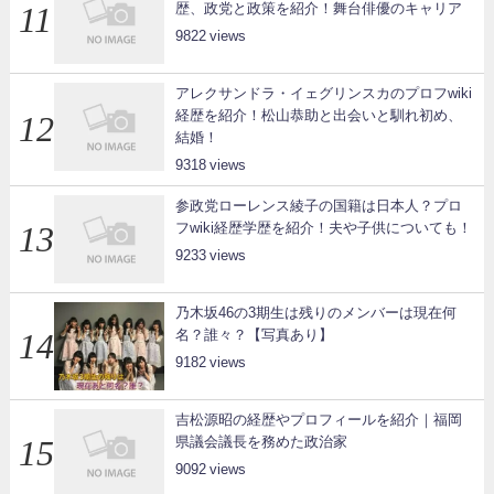
歴、政党と政策を紹介！舞台俳優のキャリア
9822
アレクサンドラ・イェグリンスカのプロフwiki
経歴を紹介！松山恭助と出会いと馴れ初め、
結婚！
9318
参政党ローレンス綾子の国籍は日本人？プロ
フwiki経歴学歴を紹介！夫や子供についても！
9233
乃木坂46の3期生は残りのメンバーは現在何
名？誰々？【写真あり】
9182
吉松源昭の経歴やプロフィールを紹介｜福岡
県議会議長を務めた政治家
9092