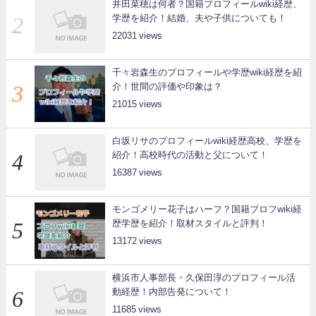
井田菜穂は何者？国籍プロフィールwiki経歴、
学歴を紹介！結婚、夫や子供についても！
22031
千々岩森生のプロフィールや学歴wiki経歴を紹
介！世間の評価や印象は？
21015
白坂リサのプロフィールwiki経歴高校、学歴を
紹介！高校時代の活動と父について！
16387
モンゴメリー花子はハーフ？国籍プロフwiki経
歴学歴を紹介！取材スタイルと評判！
13172
横浜市人事部長・久保田淳のプロフィール活
動経歴！内部告発について！
11685