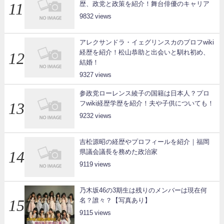
歴、政党と政策を紹介！舞台俳優のキャリア
9832
アレクサンドラ・イェグリンスカのプロフwiki
経歴を紹介！松山恭助と出会いと馴れ初め、
結婚！
9327
参政党ローレンス綾子の国籍は日本人？プロ
フwiki経歴学歴を紹介！夫や子供についても！
9232
吉松源昭の経歴やプロフィールを紹介｜福岡
県議会議長を務めた政治家
9119
乃木坂46の3期生は残りのメンバーは現在何
名？誰々？【写真あり】
9115