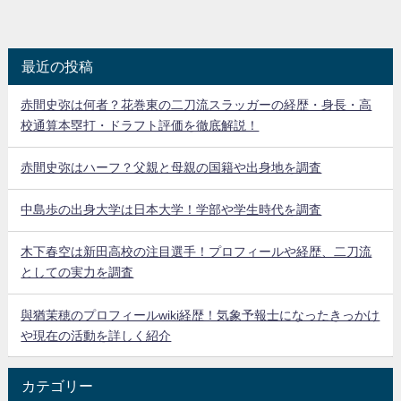
最近の投稿
赤間史弥は何者？花巻東の二刀流スラッガーの経歴・身長・高
校通算本塁打・ドラフト評価を徹底解説！
赤間史弥はハーフ？父親と母親の国籍や出身地を調査
中島歩の出身大学は日本大学！学部や学生時代を調査
木下春空は新田高校の注目選手！プロフィールや経歴、二刀流
としての実力を調査
與猶茉穂のプロフィールwiki経歴！気象予報士になったきっかけ
や現在の活動を詳しく紹介
カテゴリー