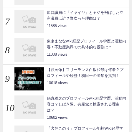
原口議員に「イヤイヤ」とヤジを飛ばした立
憲議員は誰？野次った理由は？
11585
東京まななwiki経歴プロフィール学歴と活動内
容！不動産業界での具体的な役割は？
11008
【顔画像】フリーランス白坂和哉は何者？プ
ロフィールや経歴！横田一の出禁を批判！
10618
鍋倉雅之のプロフィールwiki経歴学歴、活動内
容は？しばき隊、共産党と検索される理由
は？
10602
「犬飼このり」プロフィール年齢Wiki経歴学