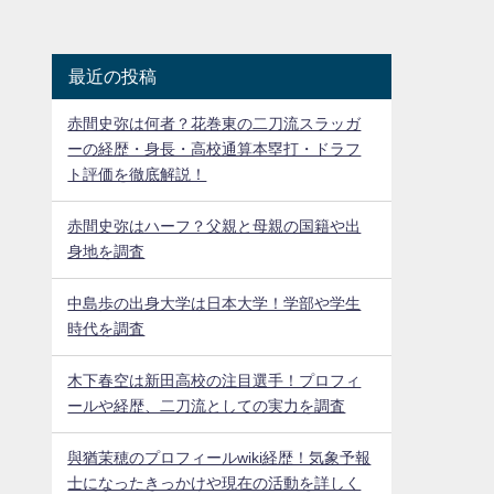
最近の投稿
赤間史弥は何者？花巻東の二刀流スラッガ
ーの経歴・身長・高校通算本塁打・ドラフ
ト評価を徹底解説！
赤間史弥はハーフ？父親と母親の国籍や出
身地を調査
中島歩の出身大学は日本大学！学部や学生
時代を調査
木下春空は新田高校の注目選手！プロフィ
ールや経歴、二刀流としての実力を調査
與猶茉穂のプロフィールwiki経歴！気象予報
士になったきっかけや現在の活動を詳しく