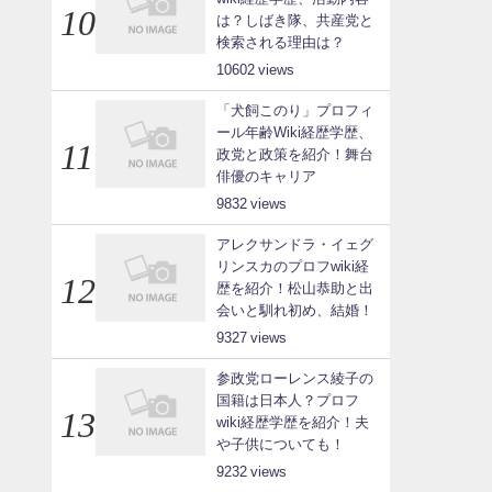
は？しばき隊、共産党と
検索される理由は？
10602
「犬飼このり」プロフィ
ール年齢Wiki経歴学歴、
政党と政策を紹介！舞台
俳優のキャリア
9832
アレクサンドラ・イェグ
リンスカのプロフwiki経
歴を紹介！松山恭助と出
会いと馴れ初め、結婚！
9327
参政党ローレンス綾子の
国籍は日本人？プロフ
wiki経歴学歴を紹介！夫
や子供についても！
9232