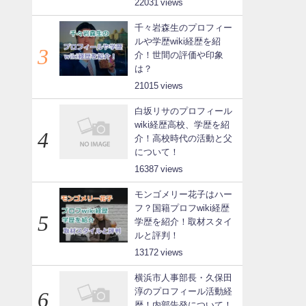
22031
千々岩森生のプロフィー
ルや学歴wiki経歴を紹
介！世間の評価や印象
は？
21015
白坂リサのプロフィール
wiki経歴高校、学歴を紹
介！高校時代の活動と父
について！
16387
モンゴメリー花子はハー
フ？国籍プロフwiki経歴
学歴を紹介！取材スタイ
ルと評判！
13172
横浜市人事部長・久保田
淳のプロフィール活動経
歴！内部告発について！