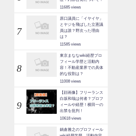
11685
原口議員に「イヤイヤ」
とヤジを飛ばした立憲議
員は誰？野次った理由
は？
11585
東京まななwiki経歴プロ
フィール学歴と活動内
容！不動産業界での具体
的な役割は？
11008
【顔画像】フリーランス
白坂和哉は何者？プロフ
ィールや経歴！横田一の
出禁を批判！
10618
鍋倉雅之のプロフィール
wiki経歴学歴、活動内容