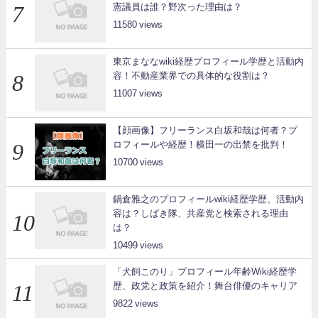
憲議員は誰？野次った理由は？
11580
東京まななwiki経歴プロフィール学歴と活動内
容！不動産業界での具体的な役割は？
11007
【顔画像】フリーランス白坂和哉は何者？プ
ロフィールや経歴！横田一の出禁を批判！
10700
鍋倉雅之のプロフィールwiki経歴学歴、活動内
容は？しばき隊、共産党と検索される理由
は？
10499
「犬飼このり」プロフィール年齢Wiki経歴学
歴、政党と政策を紹介！舞台俳優のキャリア
9822