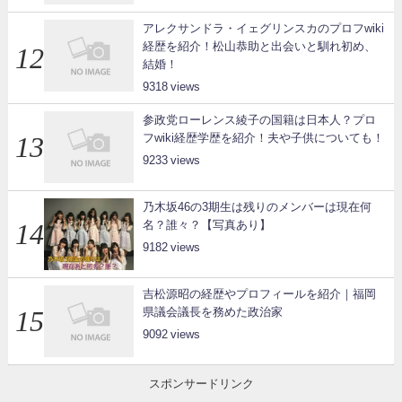
アレクサンドラ・イェグリンスカのプロフwiki
経歴を紹介！松山恭助と出会いと馴れ初め、
結婚！
9318
参政党ローレンス綾子の国籍は日本人？プロ
フwiki経歴学歴を紹介！夫や子供についても！
9233
乃木坂46の3期生は残りのメンバーは現在何
名？誰々？【写真あり】
9182
吉松源昭の経歴やプロフィールを紹介｜福岡
県議会議長を務めた政治家
9092
スポンサードリンク