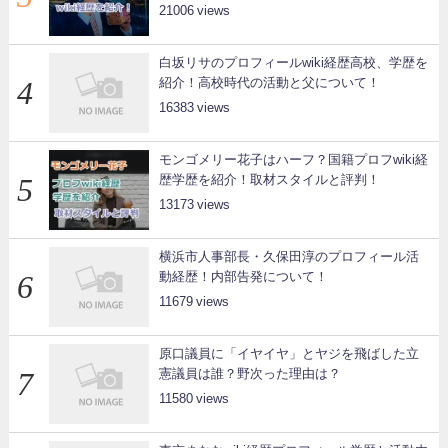
21006
白坂リサのプロフィールwiki経歴高校、学歴を
紹介！高校時代の活動と父について！
16383
モンゴメリー花子はハーフ？国籍プロフwiki経
歴学歴を紹介！取材スタイルと評判！
13173
横浜市人事部長・久保田淳のプロフィール活
動経歴！内部告発について！
11679
原口議員に「イヤイヤ」とヤジを飛ばした立
憲議員は誰？野次った理由は？
11580