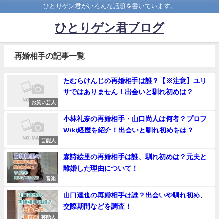
ひとりゲン君がいろんな話題を書いています。
ひとりゲン君ブログ
再婚相手の記事一覧
たむらけんじの再婚相手は誰？【※注意】ユリ
サではありません！出会いと馴れ初めは？
お笑い芸人
小林礼奈の再婚相手・山口尚人は何者？プロフ
Wiki経歴を紹介！出会いと馴れ初めをは？
芸能人
森詩絵里の再婚相手は誰、馴れ初めは？元夫と
離婚した理由について！
音楽
山口達也の再婚相手は誰？出会いや馴れ初め、
交際期間などを調査！
芸能人