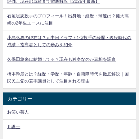
評価、現在の成績まで徹底解説【2026年最新】
石垣聡志投手のプロフィール！出身地・経歴・球速は？健大高
崎の2年生エースに注目
小島弘務の現在は？元中日ドラフト1位投手の経歴・現役時代の
成績・指導者としての歩みを紹介
久保田悠来は結婚してる？現在も独身なのか真相を調査
橋本幹彦とは？経歴・学歴・年齢・自衛隊時代を徹底解説｜国
民民主党の若手議員として注目される理由
カテゴリー
お笑い芸人
弁護士