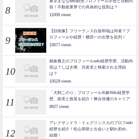
東京まななwiki経歴プロフィール学歴と活動内
容！不動産業界での具体的な役割は？
11008
【顔画像】フリーランス白坂和哉は何者？プ
ロフィールや経歴！横田一の出禁を批判！
10677
鍋倉雅之のプロフィールwiki経歴学歴、活動内
容は？しばき隊、共産党と検索される理由
は？
10529
「犬飼このり」プロフィール年齢Wiki経歴学
歴、政党と政策を紹介！舞台俳優のキャリア
9827
アレクサンドラ・イェグリンスカのプロフwiki
経歴を紹介！松山恭助と出会いと馴れ初め、
結婚！