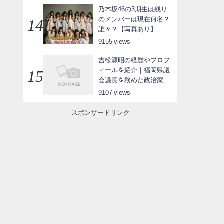
乃木坂46の3期生は残り
のメンバーは現在何名？
誰々？【写真あり】
9155
吉松源昭の経歴やプロフ
ィールを紹介｜福岡県議
会議長を務めた政治家
9107
スポンサードリンク