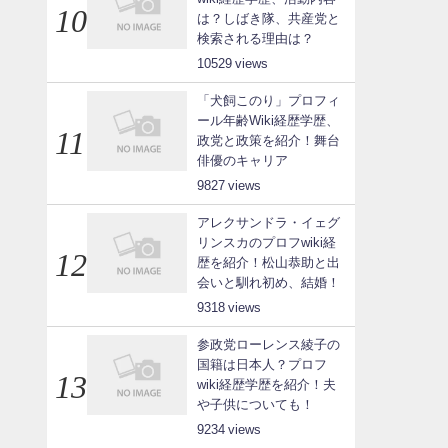
は？しばき隊、共産党と
検索される理由は？
10529
「犬飼このり」プロフィ
ール年齢Wiki経歴学歴、
政党と政策を紹介！舞台
俳優のキャリア
9827
アレクサンドラ・イェグ
リンスカのプロフwiki経
歴を紹介！松山恭助と出
会いと馴れ初め、結婚！
9318
参政党ローレンス綾子の
国籍は日本人？プロフ
wiki経歴学歴を紹介！夫
や子供についても！
9234