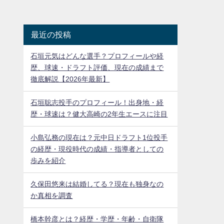
最近の投稿
石垣元気はどんな選手？プロフィールや経
歴、球速・ドラフト評価、現在の成績まで
徹底解説【2026年最新】
石垣聡志投手のプロフィール！出身地・経
歴・球速は？健大高崎の2年生エースに注目
小島弘務の現在は？元中日ドラフト1位投手
の経歴・現役時代の成績・指導者としての
歩みを紹介
久保田悠来は結婚してる？現在も独身なの
か真相を調査
橋本幹彦とは？経歴・学歴・年齢・自衛隊