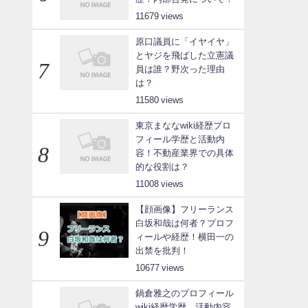
11679
原口議員に「イヤイヤ」
とヤジを飛ばした立憲議
員は誰？野次った理由
は？
11580
東京まななwiki経歴プロ
フィール学歴と活動内
容！不動産業界での具体
的な役割は？
11008
【顔画像】フリーランス
白坂和哉は何者？プロフ
ィールや経歴！横田一の
出禁を批判！
10677
鍋倉雅之のプロフィール
wiki経歴学歴、活動内容