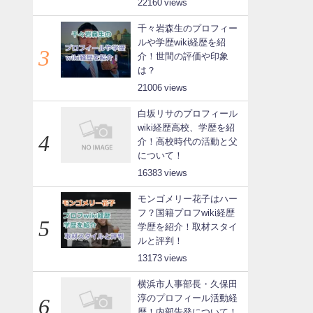
22160
千々岩森生のプロフィー
ルや学歴wiki経歴を紹
介！世間の評価や印象
は？
21006
白坂リサのプロフィール
wiki経歴高校、学歴を紹
介！高校時代の活動と父
について！
16383
モンゴメリー花子はハー
フ？国籍プロフwiki経歴
学歴を紹介！取材スタイ
ルと評判！
13173
横浜市人事部長・久保田
淳のプロフィール活動経
歴！内部告発について！