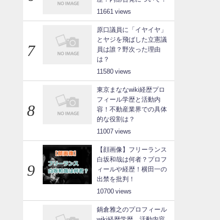
11661
原口議員に「イヤイヤ」
とヤジを飛ばした立憲議
員は誰？野次った理由
は？
11580
東京まななwiki経歴プロ
フィール学歴と活動内
容！不動産業界での具体
的な役割は？
11007
【顔画像】フリーランス
白坂和哉は何者？プロフ
ィールや経歴！横田一の
出禁を批判！
10700
鍋倉雅之のプロフィール
wiki経歴学歴、活動内容