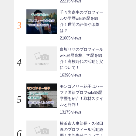
22215
千々岩森生のプロフィー
ルや学歴wiki経歴を紹
介！世間の評価や印象
は？
21005
白坂リサのプロフィール
wiki経歴高校、学歴を紹
介！高校時代の活動と父
について！
16396
モンゴメリー花子はハー
フ？国籍プロフwiki経歴
学歴を紹介！取材スタイ
ルと評判！
13175
横浜市人事部長・久保田
淳のプロフィール活動経
歴！内部告発について！