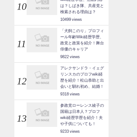
は？しばき隊、共産党と
検索される理由は？
10499
「犬飼このり」プロフィ
ール年齢Wiki経歴学歴、
政党と政策を紹介！舞台
俳優のキャリア
9822
アレクサンドラ・イェグ
リンスカのプロフwiki経
歴を紹介！松山恭助と出
会いと馴れ初め、結婚！
9318
参政党ローレンス綾子の
国籍は日本人？プロフ
wiki経歴学歴を紹介！夫
や子供についても！
9233