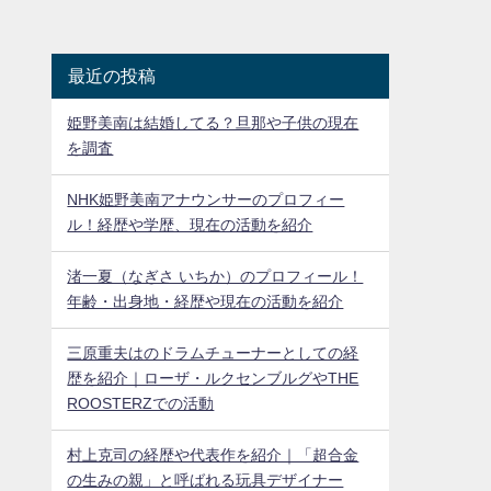
最近の投稿
姫野美南は結婚してる？旦那や子供の現在
を調査
NHK姫野美南アナウンサーのプロフィー
ル！経歴や学歴、現在の活動を紹介
渚一夏（なぎさ いちか）のプロフィール！
年齢・出身地・経歴や現在の活動を紹介
三原重夫はのドラムチューナーとしての経
歴を紹介｜ローザ・ルクセンブルグやTHE
ROOSTERZでの活動
村上克司の経歴や代表作を紹介｜「超合金
の生みの親」と呼ばれる玩具デザイナー