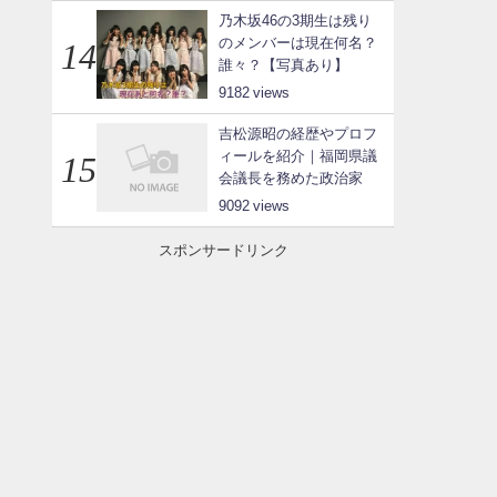
乃木坂46の3期生は残り
のメンバーは現在何名？
誰々？【写真あり】
9182
吉松源昭の経歴やプロフ
ィールを紹介｜福岡県議
会議長を務めた政治家
9092
スポンサードリンク