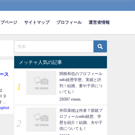
ップページ
サイトマップ
プロフィール
運営者情報
メッチャ人気の記事
ース
関根和也のプロフィール
wiki経歴学歴、実績と評
判！結婚、妻や子供につ
は
いても！
スタ
29397
す。
ogihot
井田菜穂は何者？国籍プ
ロフィールwiki経歴、学
歴を紹介！結婚、夫や子
供についても！