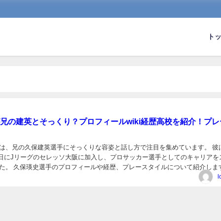
ト
兄の建英とそっくり？プロフィールwiki経歴高校を紹介！プレ
は、兄の久保建英選手にそっくりな容姿と話し方で注目を集めています。 彼
月21日にJリーグのセレッソ大阪に加入し、プロサッカー選手としてのキャリアを
た。 久保瑛史選手のプロフィールや経歴、プレースタイルについて紹介しま
の建英とそっくり？ 久保瑛史選手は、兄の久保...
l