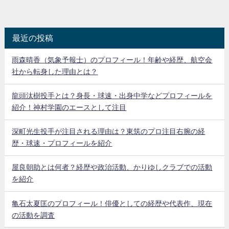
最近の投稿
雨森晴香（気象予報士）のプロフィール！年齢や経歴、航空会
社から転身した理由とは？
龍頭汰樹投手とは？身長・球速・出身中学などプロフィールを
紹介！神村学園のエースとして注目
深町光生投手が注目される理由は？東筑のプロ注目右腕の経
歴・球速・プロフィールを紹介
屋良朝助とは何者？経歴や政治活動、かりゆしクラブでの活動
を紹介
亀石太夏匡のプロフィール！俳優としての経歴や代表作、現在
の活動を調査