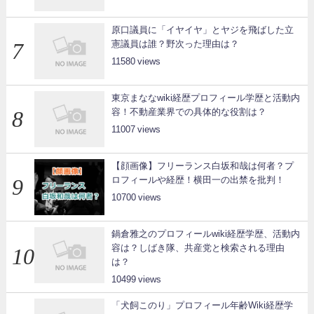
原口議員に「イヤイヤ」とヤジを飛ばした立
憲議員は誰？野次った理由は？
11580
東京まななwiki経歴プロフィール学歴と活動内
容！不動産業界での具体的な役割は？
11007
【顔画像】フリーランス白坂和哉は何者？プ
ロフィールや経歴！横田一の出禁を批判！
10700
鍋倉雅之のプロフィールwiki経歴学歴、活動内
容は？しばき隊、共産党と検索される理由
は？
10499
「犬飼このり」プロフィール年齢Wiki経歴学