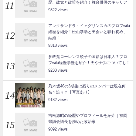
歴、政党と政策を紹介！舞台俳優のキャリア
9822
アレクサンドラ・イェグリンスカのプロフwiki
経歴を紹介！松山恭助と出会いと馴れ初め、
結婚！
9318
参政党ローレンス綾子の国籍は日本人？プロ
フwiki経歴学歴を紹介！夫や子供についても！
9233
乃木坂46の3期生は残りのメンバーは現在何
名？誰々？【写真あり】
9182
吉松源昭の経歴やプロフィールを紹介｜福岡
県議会議長を務めた政治家
9092