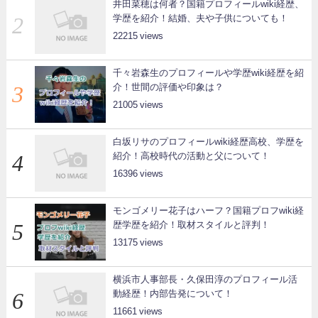
井田菜穂は何者？国籍プロフィールwiki経歴、
学歴を紹介！結婚、夫や子供についても！
22215
千々岩森生のプロフィールや学歴wiki経歴を紹
介！世間の評価や印象は？
21005
白坂リサのプロフィールwiki経歴高校、学歴を
紹介！高校時代の活動と父について！
16396
モンゴメリー花子はハーフ？国籍プロフwiki経
歴学歴を紹介！取材スタイルと評判！
13175
横浜市人事部長・久保田淳のプロフィール活
動経歴！内部告発について！
11661