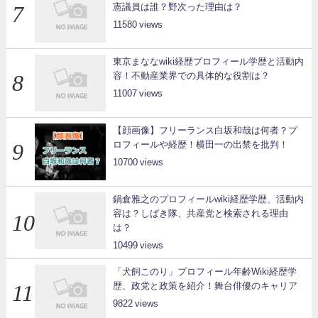
憲議員は誰？野次った理由は？
11580
東京まななwiki経歴プロフィール学歴と活動内
容！不動産業界での具体的な役割は？
11007
【顔画像】フリーランス白坂和哉は何者？プ
ロフィールや経歴！横田一の出禁を批判！
10700
鍋倉雅之のプロフィールwiki経歴学歴、活動内
容は？しばき隊、共産党と検索される理由
は？
10499
「犬飼このり」プロフィール年齢Wiki経歴学
歴、政党と政策を紹介！舞台俳優のキャリア
9822