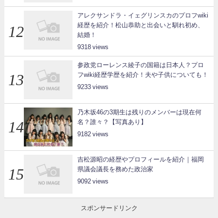
アレクサンドラ・イェグリンスカのプロフwiki
経歴を紹介！松山恭助と出会いと馴れ初め、
結婚！
9318
参政党ローレンス綾子の国籍は日本人？プロ
フwiki経歴学歴を紹介！夫や子供についても！
9233
乃木坂46の3期生は残りのメンバーは現在何
名？誰々？【写真あり】
9182
吉松源昭の経歴やプロフィールを紹介｜福岡
県議会議長を務めた政治家
9092
スポンサードリンク