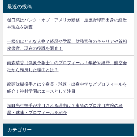
最近の投稿
樋口慈はバンク・オブ・アメリカ勤務！慶應野球部出身の経歴
や現在を調査
一松旬はどんな人物？経歴や学歴、財務官僚のキャリアや首相
秘書官、現在の役職を調査！
雨森晴香（気象予報士）のプロフィール！年齢や経歴、航空会
社から転身した理由とは？
龍頭汰樹投手とは？身長・球速・出身中学などプロフィールを
紹介！神村学園のエースとして注目
深町光生投手が注目される理由は？東筑のプロ注目右腕の経
歴・球速・プロフィールを紹介
カテゴリー