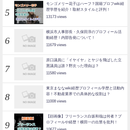
モンゴメリー花子はハーフ？国籍プロフwiki経
歴学歴を紹介！取材スタイルと評判！
13173
横浜市人事部長・久保田淳のプロフィール活
動経歴！内部告発について！
11679
原口議員に「イヤイヤ」とヤジを飛ばした立
憲議員は誰？野次った理由は？
11580
東京まななwiki経歴プロフィール学歴と活動内
容！不動産業界での具体的な役割は？
11008
【顔画像】フリーランス白坂和哉は何者？プ
ロフィールや経歴！横田一の出禁を批判！
10677