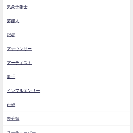
気象予報士
芸能人
記者
アナウンサー
アーティスト
歌手
インフルエンサー
声優
未分類
ユーチューバー