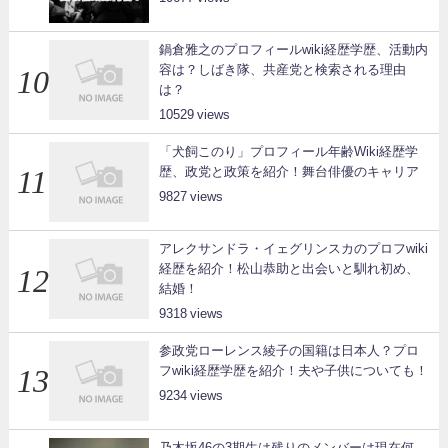
鍋倉雅之のプロフィールwiki経歴学歴、活動内
容は？しばき隊、共産党と検索される理由
は？
10529
「犬飼このり」プロフィール年齢Wiki経歴学
歴、政党と政策を紹介！舞台俳優のキャリア
9827
アレクサンドラ・イェグリンスカのプロフwiki
経歴を紹介！松山恭助と出会いと馴れ初め、
結婚！
9318
参政党ローレンス綾子の国籍は日本人？プロ
フwiki経歴学歴を紹介！夫や子供についても！
9234
乃木坂46の3期生は残りのメンバーは現在何