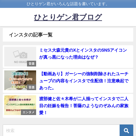
ひとりゲン君がいろんな話題を書いています。
ひとりゲン君ブログ
インスタの記事一覧
ミセス大森元貴のXとインスタのSNSアイコン
が真っ黒になった理由はなぜ？
音楽
【動画あり】ガーシーの強制削除されたユーチ
ューブの内容をインスタで生配信！注意喚起で
あった。
音楽
渡部健と佐々木希が二人揃ってインスタで二人
目の妊娠を報告！菩薩のようなのぞみんの家族
愛！
エンタメ