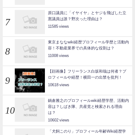
原口議員に「イヤイヤ」とヤジを飛ばした立
憲議員は誰？野次った理由は？
11585
東京まななwiki経歴プロフィール学歴と活動内
容！不動産業界での具体的な役割は？
11008
【顔画像】フリーランス白坂和哉は何者？プ
ロフィールや経歴！横田一の出禁を批判！
10618
鍋倉雅之のプロフィールwiki経歴学歴、活動内
容は？しばき隊、共産党と検索される理由
は？
10602
「犬飼このり」プロフィール年齢Wiki経歴学