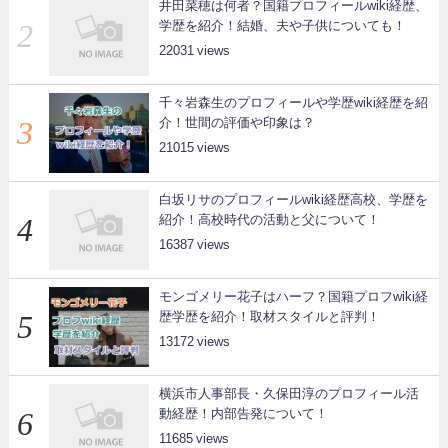
井田菜穂は何者？国籍プロフィールwiki経歴、
学歴を紹介！結婚、夫や子供についても！
22031
千々岩森生のプロフィールや学歴wiki経歴を紹
介！世間の評価や印象は？
21015
白坂リサのプロフィールwiki経歴高校、学歴を
紹介！高校時代の活動と父について！
16387
モンゴメリー花子はハーフ？国籍プロフwiki経
歴学歴を紹介！取材スタイルと評判！
13172
横浜市人事部長・久保田淳のプロフィール活
動経歴！内部告発について！
11685