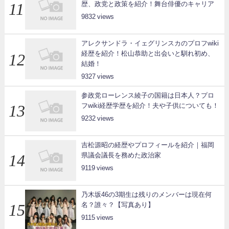
歴、政党と政策を紹介！舞台俳優のキャリア
9832
アレクサンドラ・イェグリンスカのプロフwiki
経歴を紹介！松山恭助と出会いと馴れ初め、
結婚！
9327
参政党ローレンス綾子の国籍は日本人？プロ
フwiki経歴学歴を紹介！夫や子供についても！
9232
吉松源昭の経歴やプロフィールを紹介｜福岡
県議会議長を務めた政治家
9119
乃木坂46の3期生は残りのメンバーは現在何
名？誰々？【写真あり】
9115