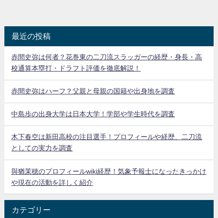
最近の投稿
赤間史弥は何者？花巻東の二刀流スラッガーの経歴・身長・高
校通算本塁打・ドラフト評価を徹底解説！
赤間史弥はハーフ？父親と母親の国籍や出身地を調査
中島歩の出身大学は日本大学！学部や学生時代を調査
木下春空は新田高校の注目選手！プロフィールや経歴、二刀流
としての実力を調査
與猶茉穂のプロフィールwiki経歴！気象予報士になったきっかけ
や現在の活動を詳しく紹介
カテゴリー